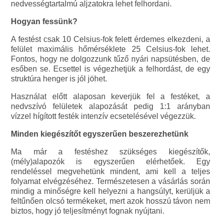
nedvességtartalmú aljzatokra lehet felhordani.
Hogyan fessünk?
A festést csak 10 Celsius-fok felett érdemes elkezdeni, a
felület maximális hőmérséklete 25 Celsius-fok lehet.
Fontos, hogy ne dolgozzunk tűző nyári napsütésben, de
esőben se. Ecsettel is végezhetjük a felhordást, de egy
struktúra henger is jól jöhet.
Használat előtt alaposan keverjük fel a festéket, a
nedvszívó felületek alapozását pedig 1:1 arányban
vízzel hígított festék intenzív ecsetelésével végezzük.
Minden kiegészítőt egyszerűen beszerezhetünk
Ma már a festéshez szükséges kiegészítők,
(mély)alapozók is egyszerűen elérhetőek. Egy
rendeléssel megvehetünk mindent, ami kell a teljes
folyamat elvégzéséhez. Természetesen a vásárlás során
mindig a minőségre kell helyezni a hangsúlyt, kerüljük a
feltűnően olcsó termékeket, mert azok hosszú távon nem
biztos, hogy jó teljesítményt fognak nyújtani.