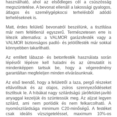
használható, ahol az elsődleges cél a csúszósság
megszüntetése. A bevonat ellenáll a lakossági gyalogos,
átlagos és személygépkocsi terhelésből adódó
terheléseknek is.
Matt, érdes felületű bevonatról beszélünk, a tisztítása
már nem feltétlenül egyszerű. Természetesen erre is
létezik alternatíva: a VALMOR garázsfesték vagy a
VALMOR biztonságos padló- és jelölőfesték már sokkal
könnyebben takarítható.
Az említett lábazat- és betonfesték használata során
lépésről lépésre kell haladni és az útmutatót is
mindenképpen tartsuk be, hogy a végeredmény
garantáltan megfeleljen minden elvárásunknak.
Az első teendő, hogy a felületről a laza, pergő részeket
eltávolítsuk és az olajos, zsíros szennyeződéseket
tisztítsuk le. A hibákat nagy szilárdságú járófelület-javító
anyaggal kezeljük és szüntessük meg. Az aljzat legyen
szilárd, ami nem porlódik és nem felkarcolható. A
nyomószilárdsága minimum C20-minőségű. A festéket
csak ideális vízszigeteléssel, maximum 10%-os