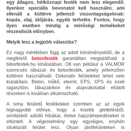
egy átlagos, hétköznapi festék nem lesz elegendő.
Ilyenkor speciális bevonatot kell használni, ami
ellenáll a kültérre jellemző viszontagságoknak:
kopás, olaj, időjárás, egyéb terhelés. Fontos, hogy
ilyen esetben mindig a minőségi termékeket
részesítsük előnyben.
Melyik lesz a legjobb választás?
Ez nagy mértékben függ az adott körülményektől, de a
megfelelő
betonfesték
garantáltan megtalálható a
biborfestek.hu kínálatában. Ott van például a VALMOR
szemcsés lábazat- és betonfesték, amely jellemzően
kültéren használható. Dekoratív felületeket lehet vele
kialakítani. Beton, műkő, eternit, EPS, XPS és ezek
ragasztóin, lábazatokon és alapvakolattal ellátott
részeken is kiválóan alkalmazható.
A sima felületű festékekkel szemben az az egyik
legnagyobb előnye, hogy a kisebb glettelésből,
simításból adódó hibákat, illetve hajszálrepedéseket is
eltünteti. A végeredmény egy egységes, enyhén
strukturált felület lesz. Olyan járófelületeken is