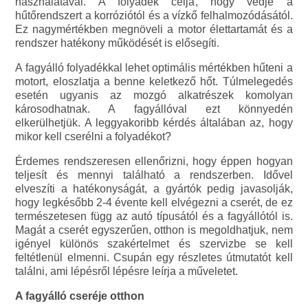
használatával. A folyadék célja, hogy védje a
hűtőrendszert a korróziótól és a vízkő felhalmozódásától.
Ez nagymértékben megnöveli a motor élettartamát és a
rendszer hatékony működését is elősegíti.
A fagyálló folyadékkal lehet optimális mértékben hűteni a
motort, eloszlatja a benne keletkező hőt. Túlmelegedés
esetén ugyanis az mozgó alkatrészek komolyan
károsodhatnak. A fagyállóval ezt könnyedén
elkerülhetjük. A leggyakoribb kérdés általában az, hogy
mikor kell cserélni a folyadékot?
Érdemes rendszeresen ellenőrizni, hogy éppen hogyan
teljesít és mennyi található a rendszerben. Idővel
elveszíti a hatékonyságát, a gyártók pedig javasolják,
hogy legkésőbb 2-4 évente kell elvégezni a cserét, de ez
természetesen függ az autó típusától és a fagyállótól is.
Magát a cserét egyszerűen, otthon is megoldhatjuk, nem
igényel különös szakértelmet és szervizbe se kell
feltétlenül elmenni. Csupán egy részletes útmutatót kell
találni, ami lépésről lépésre leírja a műveletet.
A fagyálló cseréje otthon