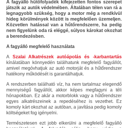
A fagyálló hűtőfolyadék kifejezetten fontos szerepet
játszik az autók védelmében. Általában télen van rá a
legnagyobb szükség, hogy a motor még a rendkívül
hideg körülmények között is megfelelően üzemeljen.
Közvetlen hatással van a hűtőrendszerre, ha pedig
nem figyelünk oda rá eléggé, súlyos károkat okozhat
a berendezésben.
A fagyálló megfelelő használata
A
Szalai Alkatrészek autóápolás és -karbantartás
kínálatában könnyedén találhatunk megfelelő fagyállót,
amivel megóvhatjuk az autó motorját és a hűtőrendszer
hatékony működését is garantálhatjuk.
A rendszerben található víz, ha nem tartalmaz elegendő
mennyiségű fagyállót, akkor képes megfagyni a téli
hónapokban. Ez akár a motorblokk vagy a hűtőrendszer
egyes alkatrészeinek a repedéséhez is vezethet. Ez
komoly kárt okozhat az autóban, a javítása pedig komoly
költségeket fog igényelni.
Természetesen ezt jobb elkerülni a megfelelő fagyálló