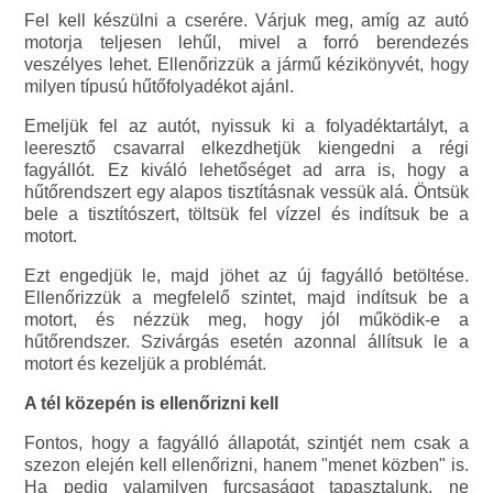
Fel kell készülni a cserére. Várjuk meg, amíg az autó
motorja teljesen lehűl, mivel a forró berendezés
veszélyes lehet. Ellenőrizzük a jármű kézikönyvét, hogy
milyen típusú hűtőfolyadékot ajánl.
Emeljük fel az autót, nyissuk ki a folyadéktartályt, a
leeresztő csavarral elkezdhetjük kiengedni a régi
fagyállót. Ez kiváló lehetőséget ad arra is, hogy a
hűtőrendszert egy alapos tisztításnak vessük alá. Öntsük
bele a tisztítószert, töltsük fel vízzel és indítsuk be a
motort.
Ezt engedjük le, majd jöhet az új fagyálló betöltése.
Ellenőrizzük a megfelelő szintet, majd indítsuk be a
motort, és nézzük meg, hogy jól működik-e a
hűtőrendszer. Szivárgás esetén azonnal állítsuk le a
motort és kezeljük a problémát.
A tél közepén is ellenőrizni kell
Fontos, hogy a fagyálló állapotát, szintjét nem csak a
szezon elején kell ellenőrizni, hanem "menet közben" is.
Ha pedig valamilyen furcsaságot tapasztalunk, ne