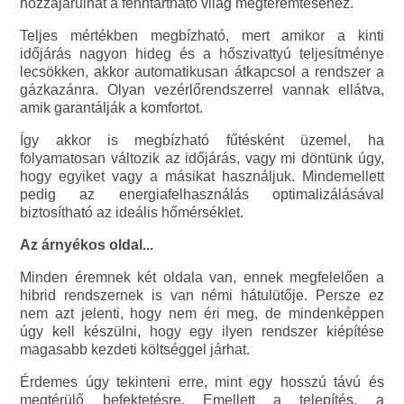
hozzájárulhat a fenntartható világ megteremtéséhez.
Teljes mértékben megbízható, mert amikor a kinti
időjárás nagyon hideg és a hőszivattyú teljesítménye
lecsökken, akkor automatikusan átkapcsol a rendszer a
gázkazánra. Olyan vezérlőrendszerrel vannak ellátva,
amik garantálják a komfortot.
Így akkor is megbízható fűtésként üzemel, ha
folyamatosan változik az időjárás, vagy mi döntünk úgy,
hogy egyiket vagy a másikat használjuk. Mindemellett
pedig az energiafelhasználás optimalizálásával
biztosítható az ideális hőmérséklet.
Az árnyékos oldal...
Minden éremnek két oldala van, ennek megfelelően a
hibrid rendszernek is van némi hátulütője. Persze ez
nem azt jelenti, hogy nem éri meg, de mindenképpen
úgy kell készülni, hogy egy ilyen rendszer kiépítése
magasabb kezdeti költséggel járhat.
Érdemes úgy tekinteni erre, mint egy hosszú távú és
megtérülő befektetésre. Emellett a telepítés, a