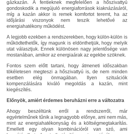
gázkazán. A fentieknek megfelelően a hőszivattyú
gondoskodik a megújuló energiaforrások kiaknázásáról,
míg a kazán akkor is remek komfortot teremt, ha az
időjárási viszonyok nem teszik lehetővé az
energiahatékony működést.
A legjobb ezekben a rendszerekben, hogy külön-külön is
működtethetők, így magunk is eldönthetjük, hogy melyik
utat választjuk. Ennek különösen nagy jelentősége van
mostanában, amikor az energiaárak az egekbe szöknek.
Fontos szem előtt tartani, hogy átmeneti időszakban
tökéletesen megteszi a hőszivattyú is, de nem minden
esetben elég önmagában. Ilyen szituációk
kompenzálására kiváló megoldás a kazán, mint
kiegészítés.
Előnyök, amiért érdemes beruházni erre a változatra
Ahogy beszéltünk erről a rendszerről, már
egyértelműnek tűnik a legnagyobb előnye, ami nem más,
mint az energiahatékonyság és a költségmegtakarítás.
Emellett egy olyan kombinációról van szó, ami