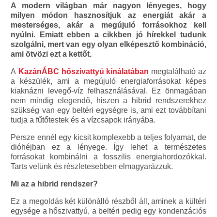
A modern világban már nagyon lényeges, hogy
milyen módon hasznosítjuk az energiát akár a
mesterséges, akár a megújuló forrásokhoz kell
nyúlni. Emiatt ebben a cikkben jó hírekkel tudunk
szolgálni, mert van egy olyan elképesztő kombináció,
ami ötvözi ezt a kettőt.
A
KazánÁBC hőszivattyú kínálatában
megtalálható az
a készülék, ami a megújuló energiaforrásokat képes
kiaknázni levegő-víz felhasználásával. Ez önmagában
nem mindig elegendő, hiszen a hibrid rendszerekhez
szükség van egy beltéri egységre is, ami ezt továbbítani
tudja a fűtőtestek és a vízcsapok irányába.
Persze ennél egy kicsit komplexebb a teljes folyamat, de
dióhéjban ez a lényege. Így lehet a természetes
forrásokat kombinálni a fosszilis energiahordozókkal.
Tarts velünk és részletesebben elmagyarázzuk.
Mi az a hibrid rendszer?
Ez a megoldás két különálló részből áll, aminek a kültéri
egysége a hőszivattyú, a beltéri pedig egy kondenzációs