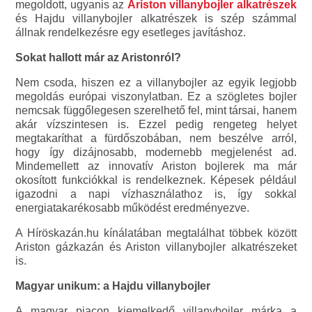
megoldott, ugyanis az
Ariston villanybojler alkatrészek
és Hajdu villanybojler alkatrészek is szép számmal
állnak rendelkezésre egy esetleges javításhoz.
Sokat hallott már az Aristonról?
Nem csoda, hiszen ez a villanybojler az egyik legjobb
megoldás európai viszonylatban. Ez a szögletes bojler
nemcsak függőlegesen szerelhető fel, mint társai, hanem
akár vízszintesen is. Ezzel pedig rengeteg helyet
megtakaríthat a fürdőszobában, nem beszélve arról,
hogy így dizájnosabb, modernebb megjelenést ad.
Mindemellett az innovatív Ariston bojlerek ma már
okosított funkciókkal is rendelkeznek. Képesek például
igazodni a napi vízhasználathoz is, így sokkal
energiatakarékosabb működést eredményezve.
A Híröskazán.hu kínálatában megtalálhat többek között
Ariston gázkazán és Ariston villanybojler alkatrészeket
is.
Magyar unikum: a Hajdu villanybojler
A magyar piacon kiemelkedő villanybojler márka a