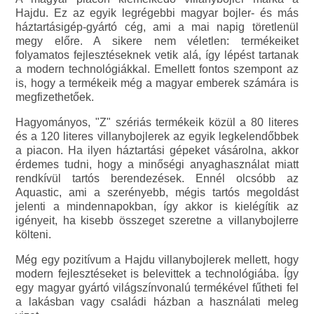
Hajdu. Ez az egyik legrégebbi magyar bojler- és más
háztartásigép-gyártó cég, ami a mai napig töretlenül
megy előre. A sikere nem véletlen: termékeiket
folyamatos fejlesztéseknek vetik alá, így lépést tartanak
a modern technológiákkal. Emellett fontos szempont az
is, hogy a termékeik még a magyar emberek számára is
megfizethetőek.
Hagyományos, "Z" szériás termékeik közül a 80 literes
és a 120 literes villanybojlerek az egyik legkelendőbbek
a piacon. Ha ilyen háztartási gépeket vásárolna, akkor
érdemes tudni, hogy a minőségi anyaghasználat miatt
rendkívül tartós berendezések. Ennél olcsóbb az
Aquastic, ami a szerényebb, mégis tartós megoldást
jelenti a mindennapokban, így akkor is kielégítik az
igényeit, ha kisebb összeget szeretne a villanybojlerre
költeni.
Még egy pozitívum a Hajdu villanybojlerek mellett, hogy
modern fejlesztéseket is belevittek a technológiába. Így
egy magyar gyártó világszínvonalú termékével fűtheti fel
a lakásban vagy családi házban a használati meleg