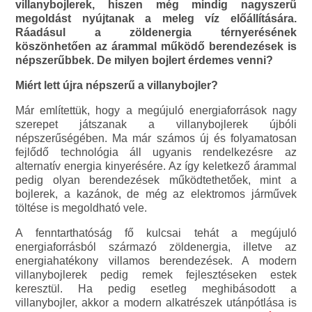
villanybojlerek, hiszen még mindig nagyszerű
megoldást nyújtanak a meleg víz előállítására.
Ráadásul a zöldenergia térnyerésének
köszönhetően az árammal működő berendezések is
népszerűbbek. De milyen bojlert érdemes venni?
Miért lett újra népszerű a villanybojler?
Már említettük, hogy a megújuló energiaforrások nagy
szerepet játszanak a villanybojlerek újbóli
népszerűségében. Ma már számos új és folyamatosan
fejlődő technológia áll ugyanis rendelkezésre az
alternatív energia kinyerésére. Az így keletkező árammal
pedig olyan berendezések működtethetőek, mint a
bojlerek, a kazánok, de még az elektromos járművek
töltése is megoldható vele.
A fenntarthatóság fő kulcsai tehát a megújuló
energiaforrásból származó zöldenergia, illetve az
energiahatékony villamos berendezések. A modern
villanybojlerek pedig remek fejlesztéseken estek
keresztül. Ha pedig esetleg meghibásodott a
villanybojler, akkor a modern alkatrészek utánpótlása is