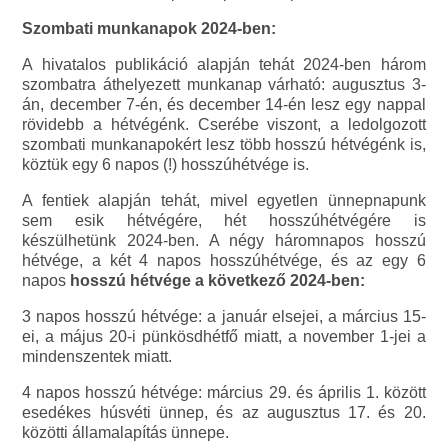
Szombati munkanapok 2024-ben:
A hivatalos publikáció alapján tehát 2024-ben három
szombatra áthelyezett munkanap várható: augusztus 3-
án, december 7-én, és december 14-én lesz egy nappal
rövidebb a hétvégénk. Cserébe viszont, a ledolgozott
szombati munkanapokért lesz több hosszú hétvégénk is,
köztük egy 6 napos (!) hosszúhétvége is.
A fentiek alapján tehát, mivel egyetlen ünnepnapunk
sem esik hétvégére, hét hosszúhétvégére is
készülhetünk 2024-ben. A négy háromnapos hosszú
hétvége, a két 4 napos hosszúhétvége, és az egy 6
napos
hosszú hétvége a következő 2024-ben:
3 napos hosszú hétvége: a január elsejei, a március 15-
ei, a május 20-i pünkösdhétfő miatt, a november 1-jei a
mindenszentek miatt.
4 napos hosszú hétvége: március 29. és április 1. között
esedékes húsvéti ünnep, és az augusztus 17. és 20.
közötti államalapítás ünnepe.