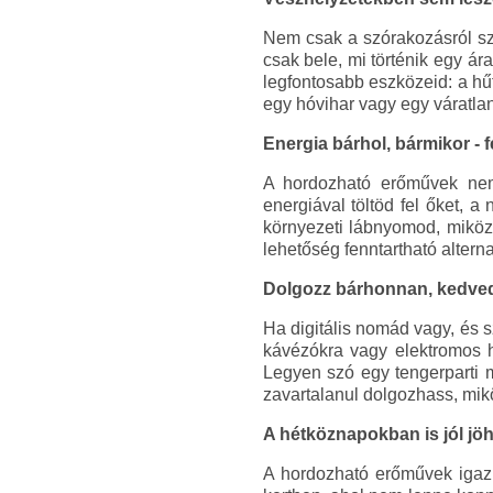
Nem csak a szórakozásról szó
csak bele, mi történik egy á
legfontosabb eszközeid: a hű
egy hóvihar vagy egy váratlan
Energia bárhol, bármikor -
A hordozható erőművek nem 
energiával töltöd fel őket, 
környezeti lábnyomod, miközb
lehetőség fenntartható alter
Dolgozz bárhonnan, kedved
Ha digitális nomád vagy, és s
kávézókra vagy elektromos 
Legyen szó egy tengerparti 
zavartalanul dolgozhass, mik
A hétköznapokban is jól jöh
A hordozható erőművek igazi 