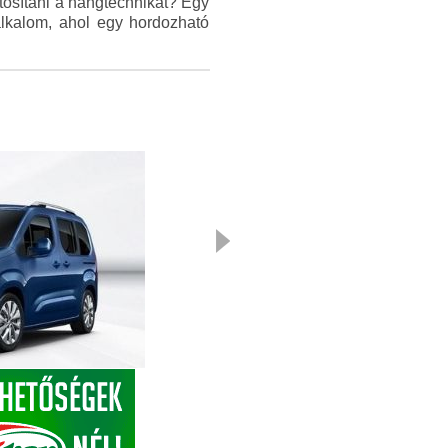
tosítani a hangtechnikát? Egy
lkalom, ahol egy hordozható