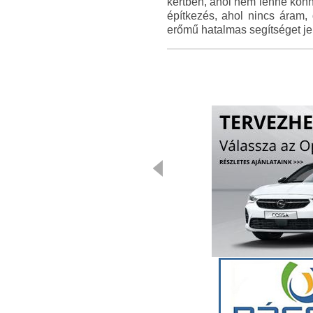
kertben, ahol nem lenne konn
építkezés, ahol nincs áram
erőmű hatalmas segítséget jel