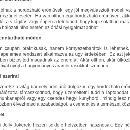
lnak a hordozható erőművek: egy jól megválasztott modell va
ramszünet esetén. Ha van otthon egy hordozható erőműved, ak
tő, a világítás vagy éppen a telefonod, hogy kapcsolatban marad
 hálózati hiba esetén ez óriási nyugalmat adhat.
 fenntartható módon
csupán praktikusak, hanem környezetbarátok is lehetnek, 
a napelemes rendszert alkalmazva az ügy érdekében. Ez azt jel
en biztosítod magadnak az energiát. Akár otthon, akár útköz
natívát nyújt a hagyományos áramforrásokkal szemben.
 szerint!
zeretsz a világ bármely pontjáról dolgozni, egy hordozható erő
hálózatra támaszkodnod, hogy üzemeltetni tudd a laptopoda
munkanapról vagy egy csendes hegyi kunyhóról, mindig lesz 
özben élvezheted a szabadságot, a csendet és a természet köze
et
Jolly Jokerek, hiszen sokféle helyzetben hasznosak. Egy hét