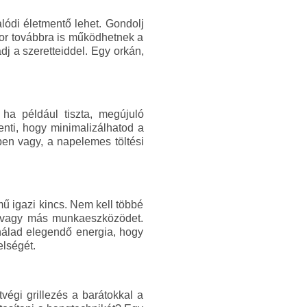
lódi életmentő lehet. Gondolj
kor továbbra is működhetnek a
j a szeretteiddel. Egy orkán,
ha például tiszta, megújuló
enti, hogy minimalizálhatod a
ben vagy, a napelemes töltési
mű igazi kincs. Nem kell többé
t vagy más munkaeszközödet.
nálad elegendő energia, hogy
lségét.
végi grillezés a barátokkal a