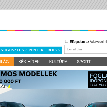
Elfogadom az
Adatvédelmi
. AUGUSZTUS 7. PÉNTEK | IBOLYA
ILÁG
KÉK HÍREK
KULTÚRA
SPORT