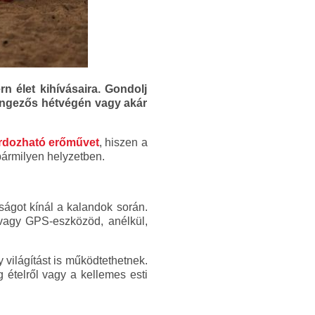
 élet kihívásaira. Gondolj
pingezős hétvégén vagy akár
ordozható erőművet
, hiszen a
bármilyen helyzetben.
ságot kínál a kalandok során.
 vagy GPS-eszközöd, anélkül,
 világítást is működtethetnek.
ételről vagy a kellemes esti