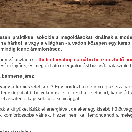
zán praktikus, sokoldalú megoldásokat kínálnak a modern
e, ha bárhol is vagy a világban - a vadon közepén egy kem
 mindig lenne áramforrásod.
ben választanak a
thebatteryshop.eu-nál is beszerezhető h
jesítményűek, és megbízható energiaforrást biztosítanak szinte 
 bármerre jársz
vagy a természetet járni? Egy hordozható erőmű igazi szabad
 legeldugottabb helyeken is feltölthesd a telefonod, kamerád
lveszíted a kapcsolatot a külvilággal.
 a kütyüket látják el energiával, de akár egy kisebb hűtőt vagy
ok komfortosabbá válnak, hiszen nem kell lemondanod a meleg 
l eszköztelen!