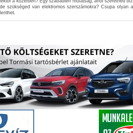
ektor a közelben? Egy szabadtéri mulatság, ahol szeretnéd biz
, de szükséged van elektromos szerszámokra? Csupa olyan a
enthet.