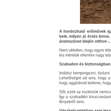
A hordozható erőművek iga
bele, milyen jó érzés lenn
áramszünet idején otthon -,
Nem véletlen, hogy egyre töb
kis méretük ellenére nagy tel
Szabadon és biztonságban,
Imádsz kempingezni, túrázni 
Lehetőséget ad arra, hogy a
hogy aggódnod kellene, hogy e
Sőt, ezek az eszközök nemcsak
Így a szabadtéri kiruccanás
fényekről sem.
Vészhelyzetekben sem lesze