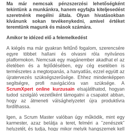
Ma már nemcsak pénzszerzési lehetőségként
tekintünk a munkánkra, hanem egyfajta kiteljesedést
szeretnénk megélni általa. Olyan hivatásokban
kívánunk sokan tevékenykedni, amivel értéket
teremtünk magunk és mások számára.
Amikor te idézed elő a felemelkedést
A kiégés ma már gyakran feltűnő fogalom, szerencsére
egyre többet hallani és olvasni róla nyilvános
platformokon. Nemcsak egy magánember akadhat el az
életében és a fejlődésében, egy cég esetében is
természetes a megtorpanás, a hanyatlás, ezzel együtt az
újratervezés szükségszerűsége. Ehhez mindenképpen
segítségre, profi navigációra van szüksége. A
ScrumXpert online kurzusain
elsajátíthatod, hogyan
tudod szolgáló vezetőként támogatni a csapatot abban,
hogy az átmeneti válsághelyzetet újra produktívra
fordíthassa.
Igen, a Scrum Master valóban úgy működik, mint egy
karmester, azaz belátja a teret, felméri a "zenészek"
helyzetét, és tudja, hogy mikor melyik hangszernek kell