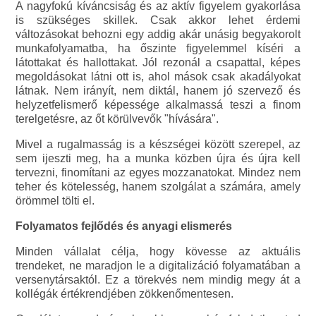
A nagyfokú kíváncsiság és az aktív figyelem gyakorlása
is szükséges skillek. Csak akkor lehet érdemi
változásokat behozni egy addig akár unásig begyakorolt
munkafolyamatba, ha őszinte figyelemmel kíséri a
látottakat és hallottakat. Jól rezonál a csapattal, képes
megoldásokat látni ott is, ahol mások csak akadályokat
látnak. Nem irányít, nem diktál, hanem jó szervező és
helyzetfelismerő képessége alkalmassá teszi a finom
terelgetésre, az őt körülvevők "hívására".
Mivel a rugalmasság is a készségei között szerepel, az
sem ijeszti meg, ha a munka közben újra és újra kell
tervezni, finomítani az egyes mozzanatokat. Mindez nem
teher és kötelesség, hanem szolgálat a számára, amely
örömmel tölti el.
Folyamatos fejlődés és anyagi elismerés
Minden vállalat célja, hogy kövesse az aktuális
trendeket, ne maradjon le a digitalizáció folyamatában a
versenytársaktól. Ez a törekvés nem mindig megy át a
kollégák értékrendjében zökkenőmentesen.