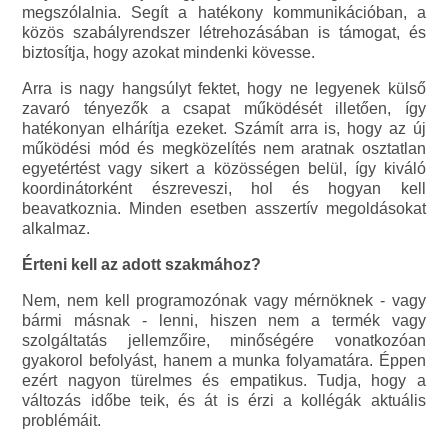
megszólalnia. Segít a hatékony kommunikációban, a
közös szabályrendszer létrehozásában is támogat, és
biztosítja, hogy azokat mindenki kövesse.
Arra is nagy hangsúlyt fektet, hogy ne legyenek külső
zavaró tényezők a csapat működését illetően, így
hatékonyan elhárítja ezeket. Számít arra is, hogy az új
működési mód és megközelítés nem aratnak osztatlan
egyetértést vagy sikert a közösségen belül, így kiváló
koordinátorként észreveszi, hol és hogyan kell
beavatkoznia. Minden esetben asszertív megoldásokat
alkalmaz.
Érteni kell az adott szakmához?
Nem, nem kell programozónak vagy mérnöknek - vagy
bármi másnak - lenni, hiszen nem a termék vagy
szolgáltatás jellemzőire, minőségére vonatkozóan
gyakorol befolyást, hanem a munka folyamatára. Éppen
ezért nagyon türelmes és empatikus. Tudja, hogy a
változás időbe teik, és át is érzi a kollégák aktuális
problémáit.