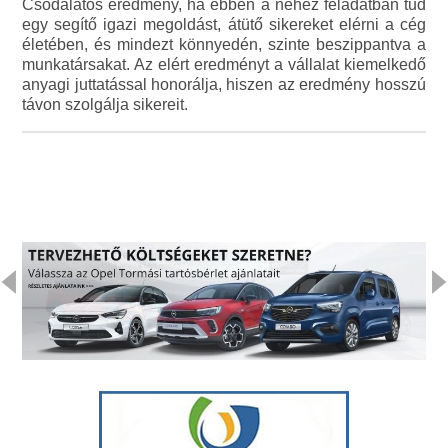
Csodálatos eredmény, ha ebben a nehéz feladatban tud
egy segítő igazi megoldást, átütő sikereket elérni a cég
életében, és mindezt könnyedén, szinte beszippantva a
munkatársakat. Az elért eredményt a vállalat kiemelkedő
anyagi juttatással honorálja, hiszen az eredmény hosszú
távon szolgálja sikereit.