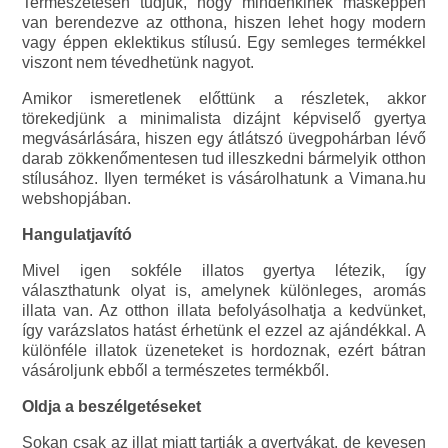
Természetesen tudjuk, hogy mindenkinek másképpen
van berendezve az otthona, hiszen lehet hogy modern
vagy éppen eklektikus stílusú. Egy semleges termékkel
viszont nem tévedhetünk nagyot.
Amikor ismeretlenek előttünk a részletek, akkor
törekedjünk a minimalista dizájnt képviselő gyertya
megvásárlására, hiszen egy átlátszó üvegpohárban lévő
darab zökkenőmentesen tud illeszkedni bármelyik otthon
stílusához. Ilyen terméket is vásárolhatunk a Vimana.hu
webshopjában.
Hangulatjavító
Mivel igen sokféle illatos gyertya létezik, így
választhatunk olyat is, amelynek különleges, aromás
illata van. Az otthon illata befolyásolhatja a kedvünket,
így varázslatos hatást érhetünk el ezzel az ajándékkal. A
különféle illatok üzeneteket is hordoznak, ezért bátran
vásároljunk ebből a természetes termékből.
Oldja a beszélgetéseket
Sokan csak az illat miatt tartják a gyertyákat, de kevesen