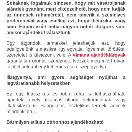
Sokaknak fogalmuk sincsen, hogy mit vásároljanak
ajándék gyanánt, mert elképzelhető, hogy nem tudják
az ünnepelt ruhaméretét, nem ismerik a személyes
preferenciáit vagy esetleg azt, hogy diétázik-e vagy
sem. Éppen ezért néha nagyon nehéz dolgunk van,
amikor ajándékot választunk.
Egy átgondolt termékkel jelezhetjük azt, hogy
odafigyelünk a másikra, így egyúttal figyelmet, törődést,
szeretetet is kifejezünk vele. A
Vimana ajándéktárgyak
garantáltan örömet szereznek. Nézzük meg miért olyan
jó ötlet például egy kellemes illatú, szép gyertya.
Illatgyertya, ami gyors segítséget nyújthat a
legváratlanabb helyzetekben
Ez egy klasszikus és több célra is felhasználható
ajándék, amely alkalmas otthoni dekorációnak, vagy
illatosításra is. Hangulatos, esztétikus termék, aminek
mindenki örül.
Bármilyen stílusú otthonhoz ajándékozható