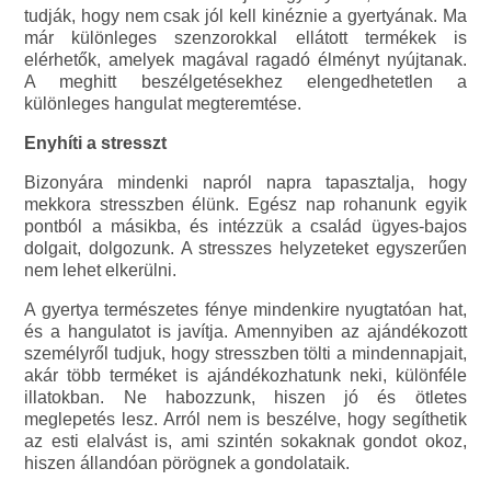
tudják, hogy nem csak jól kell kinéznie a gyertyának. Ma
már különleges szenzorokkal ellátott termékek is
elérhetők, amelyek magával ragadó élményt nyújtanak.
A meghitt beszélgetésekhez elengedhetetlen a
különleges hangulat megteremtése.
Enyhíti a stresszt
Bizonyára mindenki napról napra tapasztalja, hogy
mekkora stresszben élünk. Egész nap rohanunk egyik
pontból a másikba, és intézzük a család ügyes-bajos
dolgait, dolgozunk. A stresszes helyzeteket egyszerűen
nem lehet elkerülni.
A gyertya természetes fénye mindenkire nyugtatóan hat,
és a hangulatot is javítja. Amennyiben az ajándékozott
személyről tudjuk, hogy stresszben tölti a mindennapjait,
akár több terméket is ajándékozhatunk neki, különféle
illatokban. Ne habozzunk, hiszen jó és ötletes
meglepetés lesz. Arról nem is beszélve, hogy segíthetik
az esti elalvást is, ami szintén sokaknak gondot okoz,
hiszen állandóan pörögnek a gondolataik.