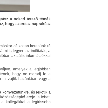
gatsz a neked tetsző témák
gaz, hogy szeretsz naprakész
máskor célzottan keresünk rá
rmi is legyen az indíttatás, a
alóban aktuális információkkal
 gyűjtve, amelyek a legjobban
ítenek, hogy ne maradj le a
n mi zajlik hazánkban vagy a
a környezetünkre, és lekötik a
özösségépítő ereje is lehet.
a kollégákkal a legfrissebb