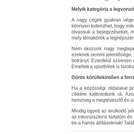
Melyik kategória a legvonz
A nagy cégek gyakran végezn
könnyen kiderülhet, hogy mikor
olvassuk a bejegyzéseket, mi
mely témakörök a legnépszer
Nem okozunk nagy meglepeté
ezeknek semmi jelentősége, m
botrányt. Ezenfelül szívesen 
Emellett a sporthírek is taro
Dönts körültekintően a forr
Ha a közösségi oldalakat pö
cikkére kattintottunk rá. A
hemzseg a megtévesztő és val
Mindig ügyelj az árulkodó jel
az inkonzisztens tartalom és
be a hamis állításoknak! Talá