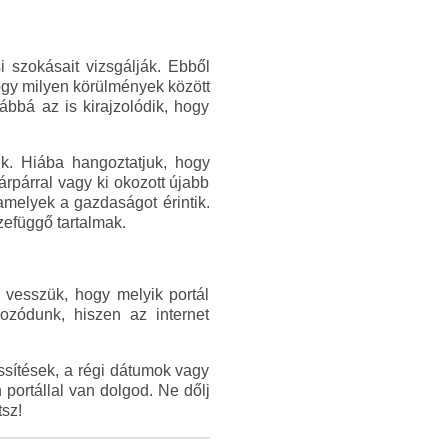
 szokásait vizsgálják. Ebből
 hogy milyen körülmények között
ábbá az is kirajzolódik, hogy
k. Hiába hangoztatjuk, hogy
rpárral vagy ki okozott újabb
 amelyek a gazdaságot érintik.
zefüggő tartalmak.
 vesszük, hogy melyik portál
kozódunk, hiszen az internet
issítések, a régi dátumok vagy
portállal van dolgod. Ne dőlj
tsz!