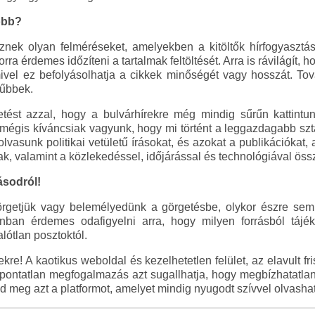
óbb?
ek olyan felméréseket, amelyekben a kitöltők hírfogyasztási
ra érdemes időzíteni a tartalmak feltöltését. Arra is rávilágít,
vel ez befolyásolhatja a cikkek minőségét vagy hosszát. Tov
űbbek.
st azzal, hogy a bulvárhírekre még mindig sűrűn kattintun
égis kíváncsiak vagyunk, hogy mi történt a leggazdagabb sztá
olvasunk politikai vetületű írásokat, és azokat a publikációkat,
lnak, valamint a közlekedéssel, időjárással és technológiával öss
ásodról!
rgetjük vagy belemélyedünk a görgetésbe, olykor észre sem
zonban érdemes odafigyelni arra, hogy milyen forrásból tájé
ótlan posztoktól.
ekre! A kaotikus weboldal és kezelhetetlen felület, az elavult fr
 pontatlan megfogalmazás azt sugallhatja, hogy megbízhatatlan 
ld meg azt a platformot, amelyet mindig nyugodt szívvel olvasha