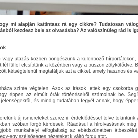
ogy mi alapján kattintasz rá egy cikkre? Tudatosan válo
ulásból kezdesz bele az olvasásba? Az valószínűleg rád is i
gok
vagy utazás közben böngészünk a különböző hírportálokon, 
fél füllel elcsíptünk a közértben vagy a buszon zötykölődve. Bá
ött kétségtelenül megtaláljuk azt a cikket, amely hasznos és v
tárháza szinte végtelen. Azok az írások lettek egy csokorba
vagy éppen az elmúlt órák történéseiről számolnak be. Seg
 jelenségekről, és mindig tudatában legyél annak, hogy éppe
retünk új ismereteket szerezni, érdeklődéssel telve tekintünk 
akban szóban forgó kérdések. Ráadásul a hírolvasásnak még k
gjobb munkahelyi elfoglaltság az ebédszünetben átbeszélni 
 egy-egy szélsőséges nézeteket kiváltó fordulatot.