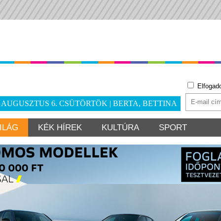
Elfogad
. AUGUSZTUS 6. CSÜTÖRTÖK | BERTA, BETTINA
ILÁG
KÉK HÍREK
KULTÚRA
SPORT