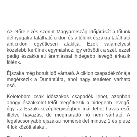
Az előrejelzés szerint Magyarország időjárását a tőlünk
délnyugatra található ciklon és a tőlünk északra található
anticiklon együttesen alakítja. Ezek valamelyest
közelebb kerülnek egymáshoz, így erősödik a szél, ezzel
pedig északkeleti áramlással hidegebb levegő érkezik
fölénk.
Éjszaka még borult idő várható. A ciklon csapadékzónája
megérkezik a Dunántúlra, ahol nagy területen várható
eső.
Keletebbre csak időszakos csapadék lehet, azonban
ahogy északkelet felől megérkezik a hidegebb levegő,
úgy az Északi-középhegységben már lehet havas eső,
illetve havazás, de megmaradó hó nem várható. A
legalacsonyabb éjszakai hőmérséklet mínusz 1 és plusz
4 fok között alakul.