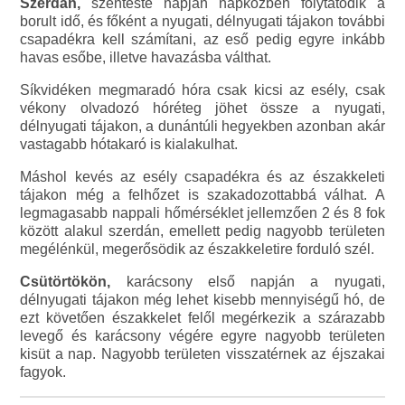
Szerdán,
szenteste napján napközben folytatódik a
borult idő, és főként a nyugati, délnyugati tájakon további
csapadékra kell számítani, az eső pedig egyre inkább
havas esőbe, illetve havazásba válthat.
Síkvidéken megmaradó hóra csak kicsi az esély, csak
vékony olvadozó hóréteg jöhet össze a nyugati,
délnyugati tájakon, a dunántúli hegyekben azonban akár
vastagabb hótakaró is kialakulhat.
Máshol kevés az esély csapadékra és az északkeleti
tájakon még a felhőzet is szakadozottabbá válhat. A
legmagasabb nappali hőmérséklet jellemzően 2 és 8 fok
között alakul szerdán, emellett pedig nagyobb területen
megélénkül, megerősödik az északkeletire forduló szél.
Csütörtökön,
karácsony első napján a nyugati,
délnyugati tájakon még lehet kisebb mennyiségű hó, de
ezt követően északkelet felől megérkezik a szárazabb
levegő és karácsony végére egyre nagyobb területen
kisüt a nap. Nagyobb területen visszatérnek az éjszakai
fagyok.