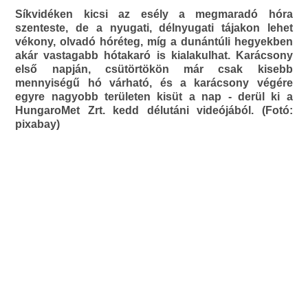
Síkvidéken kicsi az esély a megmaradó hóra
szenteste, de a nyugati, délnyugati tájakon lehet
vékony, olvadó hóréteg, míg a dunántúli hegyekben
akár vastagabb hótakaró is kialakulhat. Karácsony
első napján, csütörtökön már csak kisebb
mennyiségű hó várható, és a karácsony végére
egyre nagyobb területen kisüt a nap - derül ki a
HungaroMet Zrt. kedd délutáni videójából. (Fotó:
pixabay)