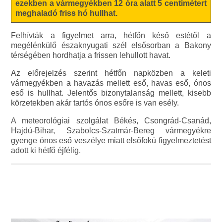
ezekben a vármegyékben 12 óra alatt 5 centimétert
meghaladó friss hó hullhat.
Felhívták a figyelmet arra, hétfőn késő estétől a
megélénkülő északnyugati szél elsősorban a Bakony
térségében hordhatja a frissen lehullott havat.
Az előrejelzés szerint hétfőn napközben a keleti
vármegyékben a havazás mellett eső, havas eső, ónos
eső is hullhat. Jelentős bizonytalanság mellett, kisebb
körzetekben akár tartós ónos esőre is van esély.
A meteorológiai szolgálat Békés, Csongrád-Csanád,
Hajdú-Bihar, Szabolcs-Szatmár-Bereg vármegyékre
gyenge ónos eső veszélye miatt elsőfokú figyelmeztetést
adott ki hétfő éjfélig.