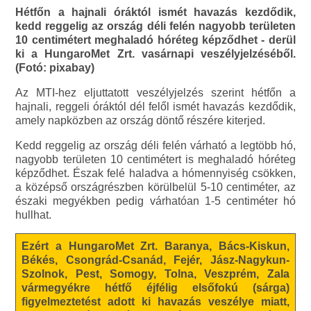
Hétfőn a hajnali óráktól ismét havazás kezdődik,
kedd reggelig az ország déli felén nagyobb területen
10 centimétert meghaladó hóréteg képződhet - derül
ki a HungaroMet Zrt. vasárnapi veszélyjelzéséből.
(Fotó: pixabay)
Az MTI-hez eljuttatott veszélyjelzés szerint hétfőn a
hajnali, reggeli óráktól dél felől ismét havazás kezdődik,
amely napközben az ország döntő részére kiterjed.
Kedd reggelig az ország déli felén várható a legtöbb hó,
nagyobb területen 10 centimétert is meghaladó hóréteg
képződhet. Észak felé haladva a hómennyiség csökken,
a középső országrészben körülbelül 5-10 centiméter, az
északi megyékben pedig várhatóan 1-5 centiméter hó
hullhat.
Ezért a HungaroMet Zrt. Baranya, Bács-Kiskun,
Békés, Csongrád-Csanád, Fejér, Jász-Nagykun-
Szolnok, Pest, Somogy, Tolna, Veszprém, Zala
vármegyékre hétfő éjfélig elsőfokú (sárga)
figyelmeztetést adott ki havazás veszélye miatt,