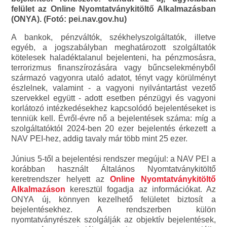
felület az Online Nyomtatványkitöltő Alkalmazásban
(ONYA). (Fotó: pei.nav.gov.hu)
A bankok, pénzváltók, székhelyszolgáltatók, illetve
egyéb, a jogszabályban meghatározott szolgáltatók
kötelesek haladéktalanul bejelenteni, ha pénzmosásra,
terrorizmus finanszírozására vagy bűncselekményből
származó vagyonra utaló adatot, tényt vagy körülményt
észlelnek, valamint - a vagyoni nyilvántartást vezető
szervekkel együtt - adott esetben pénzügyi és vagyoni
korlátozó intézkedésekhez kapcsolódó bejelentéseket is
tenniük kell. Évről-évre nő a bejelentések száma: míg a
szolgáltatóktól 2024-ben 20 ezer bejelentés érkezett a
NAV PEI-hez, addig tavaly már több mint 25 ezer.
Június 5-től a bejelentési rendszer megújul: a NAV PEI a
korábban használt Általános Nyomtatványkitöltő
keretrendszer helyett az
Online Nyomtatványkitöltő
Alkalmazáson
keresztül fogadja az információkat. Az
ONYA új, könnyen kezelhető felületet biztosít a
bejelentésekhez. A rendszerben külön
nyomtatványrészek szolgálják az objektív bejelentések,