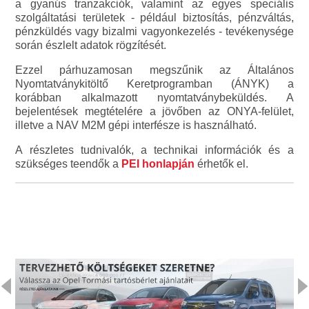
a gyanús tranzakciók, valamint az egyes speciális
szolgáltatási területek - például biztosítás, pénzváltás,
pénzküldés vagy bizalmi vagyonkezelés - tevékenysége
során észlelt adatok rögzítését.
Ezzel párhuzamosan megszűnik az Általános
Nyomtatványkitöltő Keretprogramban (ÁNYK) a
korábban alkalmazott nyomtatványbeküldés. A
bejelentések megtételére a jövőben az ONYA-felület,
illetve a NAV M2M gépi interfésze is használható.
A részletes tudnivalók, a technikai információk és a
szükséges teendők a
PEI honlapján
érhetők el.