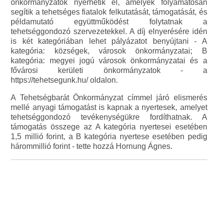
önkormányzatok nyerhetik el, amelyek folyamatosan
segítik a tehetséges fiatalok felkutatását, támogatását, és
példamutató együttműködést folytatnak a
tehetséggondozó szervezetekkel. A díj elnyerésére idén
is két kategóriában lehet pályázatot benyújtani - A
kategória: községek, városok önkormányzatai; B
kategória: megyei jogú városok önkormányzatai és a
fővárosi kerületi önkormányzatok - a
https://tehetsegunk.hu/ oldalon.
A Tehetségbarát Önkormányzat címmel járó elismerés
mellé anyagi támogatást is kapnak a nyertesek, amelyet
tehetséggondozó tevékenységükre fordíthatnak. A
támogatás összege az A kategória nyertesei esetében
1,5 millió forint, a B kategória nyertese esetében pedig
hárommillió forint - tette hozzá Hornung Ágnes.