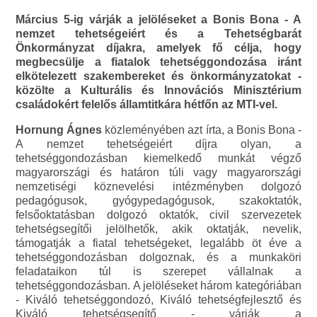
Március 5-ig várják a jelöléseket a Bonis Bona - A
nemzet tehetségeiért és a Tehetségbarát
Önkormányzat díjakra, amelyek fő célja, hogy
megbecsülje a fiatalok tehetséggondozása iránt
elkötelezett szakembereket és önkormányzatokat -
közölte a Kulturális és Innovációs Minisztérium
családokért felelős államtitkára hétfőn az MTI-vel.
Hornung Ágnes
közleményében azt írta, a Bonis Bona -
A nemzet tehetségeiért díjra olyan, a
tehetséggondozásban kiemelkedő munkát végző
magyarországi és határon túli vagy magyarországi
nemzetiségi köznevelési intézményben dolgozó
pedagógusok, gyógypedagógusok, szakoktatók,
felsőoktatásban dolgozó oktatók, civil szervezetek
tehetségsegítői jelölhetők, akik oktatják, nevelik,
támogatják a fiatal tehetségeket, legalább öt éve a
tehetséggondozásban dolgoznak, és a munkaköri
feladataikon túl is szerepet vállalnak a
tehetséggondozásban. A jelöléseket három kategóriában
- Kiváló tehetséggondozó, Kiváló tehetségfejlesztő és
Kiváló tehetségsegítő - várják a