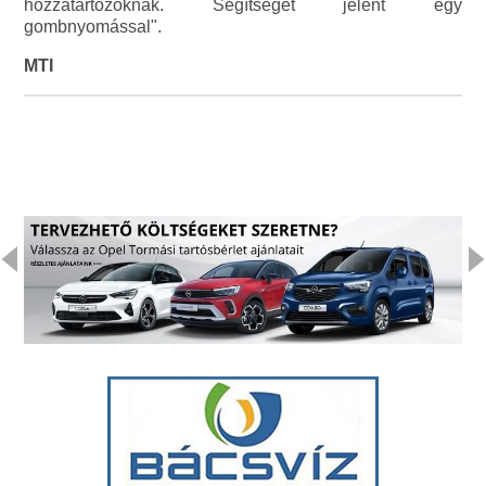
hozzátartozóknak. Segítséget jelent egy
gombnyomással".
MTI