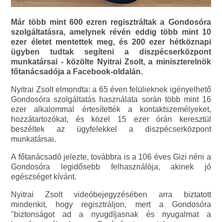
Már több mint 600 ezren regisztráltak a Gondosóra
szolgáltatásra, amelynek révén eddig több mint 10
ezer életet mentettek meg, és 200 ezer hétköznapi
ügyben tudtak segíteni a diszpécserközpont
munkatársai - közölte Nyitrai Zsolt, a miniszterelnök
főtanácsadója a Facebook-oldalán.
Nyitrai Zsolt elmondta: a 65 éven felülieknek igényelhető
Gondosóra szolgáltatás használata során több mint 16
ezer alkalommal értesítették a kontaktszemélyeket,
hozzátartozókat, és közel 15 ezer órán keresztül
beszéltek az ügyfelekkel a diszpécserközpont
munkatársai.
A főtanácsadó jelezte, továbbra is a 106 éves Gizi néni a
Gondosóra legidősebb felhasználója, akinek jó
egészséget kívánt.
Nyitrai Zsolt videóbejegyzésében arra biztatott
mindenkit, hogy regisztráljon, mert a Gondosóra
"biztonságot ad a nyugdíjasnak és nyugalmat a