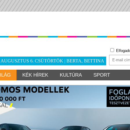
Elfogad
. AUGUSZTUS 6. CSÜTÖRTÖK | BERTA, BETTINA
ILÁG
KÉK HÍREK
KULTÚRA
SPORT