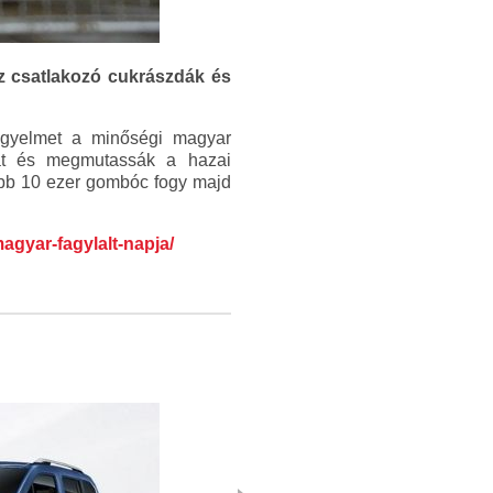
z csatlakozó cukrászdák és
figyelmet a minőségi magyar
úrát és megmutassák a hazai
lább 10 ezer gombóc fogy majd
agyar-fagylalt-napja/