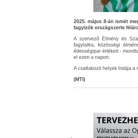
2025. május 8-án ismét me
fagyizók országszerte félár
A szervező Élmény és Szaké
fagylaltra, közösségi élmé
édességipar értékeit - mondt
el ezen a napon.
A csatlakozó helyek listája a
(MTI)