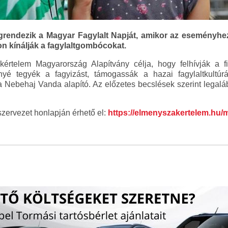
grendezik a Magyar Fagylalt Napját, amikor az eseményhe
on kínálják a fagylaltgombócokat.
rtelem Magyarország Alapítvány célja, hogy felhívják a 
nnyé tegyék a fagyizást, támogassák a hazai fagylaltkult
a Nebehaj Vanda alapító. Az előzetes becslések szerint lega
 szervezet honlapján érhető el:
https://elmenyszakertelem.hu/m