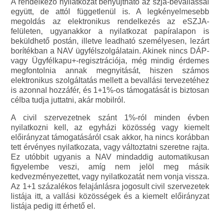
A rendelkező nyilatkozat benyújtható az szja-bevallással
együtt, de attól függetlenül is. A legkényelmesebb
megoldás az elektronikus rendelkezés az eSZJA-
felületen, ugyanakkor a nyilatkozat papíralapon is
beküldhető postán, illetve leadható személyesen, lezárt
borítékban a NAV ügyfélszolgálatain. Akinek nincs DÁP-
vagy Ügyfélkapu+-regisztrációja, még mindig érdemes
megfontolnia annak megnyitását, hiszen számos
elektronikus szolgáltatás mellett a bevallási tervezetéhez
is azonnal hozzáfér, és 1+1%-os támogatását is biztosan
célba tudja juttatni, akár mobilról.
A civil szervezetnek szánt 1%-ról minden évben
nyilatkozni kell, az egyházi közösség vagy kiemelt
előirányzat támogatásáról csak akkor, ha nincs korábban
tett érvényes nyilatkozata, vagy változtatni szeretne rajta.
Ez utóbbit ugyanis a NAV mindaddig automatikusan
figyelembe veszi, amíg nem jelöl meg másik
kedvezményezettet, vagy nyilatkozatát nem vonja vissza.
Az 1+1 százalékos felajánlásra jogosult civil szervezetek
listája itt, a vallási közösségek és a kiemelt előirányzat
listája pedig itt érhető el.