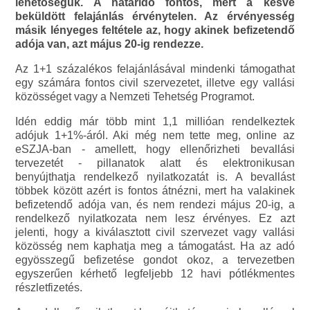
lehetőségük. A határidő fontos, mert a késve
beküldött felajánlás érvénytelen. Az érvényesség
másik lényeges feltétele az, hogy akinek befizetendő
adója van, azt május 20-ig rendezze.
Az 1+1 százalékos felajánlásával mindenki támogathat
egy számára fontos civil szervezetet, illetve egy vallási
közösséget vagy a Nemzeti Tehetség Programot.
Idén eddig már több mint 1,1 millióan rendelkeztek
adójuk 1+1%-áról. Aki még nem tette meg, online az
eSZJA-ban - amellett, hogy ellenőrizheti bevallási
tervezetét - pillanatok alatt és elektronikusan
benyújthatja rendelkező nyilatkozatát is. A bevallást
többek között azért is fontos átnézni, mert ha valakinek
befizetendő adója van, és nem rendezi május 20-ig, a
rendelkező nyilatkozata nem lesz érvényes. Ez azt
jelenti, hogy a kiválasztott civil szervezet vagy vallási
közösség nem kaphatja meg a támogatást. Ha az adó
egyösszegű befizetése gondot okoz, a tervezetben
egyszerűen kérhető legfeljebb 12 havi pótlékmentes
részletfizetés.