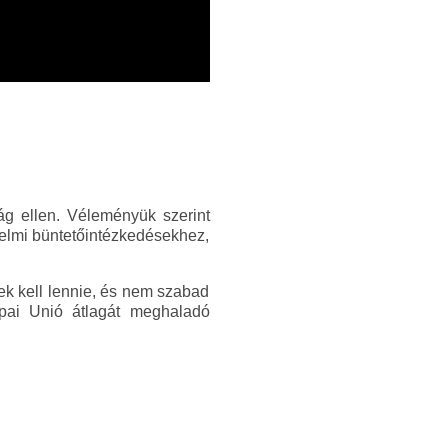
zág ellen. Véleményük szerint
delmi büntetőintézkedésekhez,
k kell lennie, és nem szabad
ópai Unió átlagát meghaladó