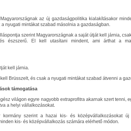
 Magyarországnak az új gazdaságpolitika kialakításakor mind
ak a nyugati mintákat szabad másolnia a gazdaságban.
áspontja szerint Magyarországnak a saját útját kell járnia, csa
és észszerű. El kell utasítani mindent, ami árthat a m
át kell járnia.
kell Brüsszelt, és csak a nyugati mintákat szabad átvenni a ga
ozások támogatása
egész világon egyre nagyobb extraprofitra akarnak szert tenni, 
va a helyi vállalkozásokat.
ormány szerint a hazai kis- és középvállalkozásokat új 
minden kis- és középvállalkozás számára elérhető módon.