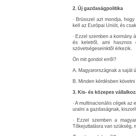
2. Új gazdaságpolitika
· Brüsszel azt mondja, hogy
kell az Európai Uniót, és cs
· Ezzel szemben a kormány áll
és keletről, ami hasznos 
szövetségeseinktől érkezik.
Ön mit gondol erről?
A. Magyarországnak a saját útj
B. Minden kérdésben követni 
3. Kis- és közepes vállalk
· A multinacionális cégek az 
uralni a gazdaságnak, kiszorít
· Ezzel szemben a magyar k
Tőkejuttatásra van szükség, 