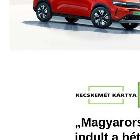
„Magyarors
indult a h