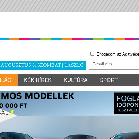
Elfogadom az
Adatvéde
. AUGUSZTUS 8. SZOMBAT | LÁSZLÓ
ILÁG
KÉK HÍREK
KULTÚRA
SPORT