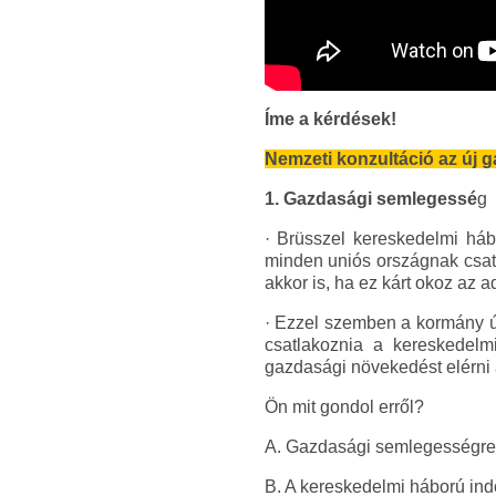
Íme a kérdések!
Nemzeti konzultáció az új g
1. Gazdasági semlegessé
g
· Brüsszel kereskedelmi hábo
minden uniós országnak csatl
akkor is, ha ez kárt okoz az 
· Ezzel szemben a kormány ú
csatlakoznia a kereskedelm
gazdasági növekedést elérni
Ön mit gondol erről?
A. Gazdasági semlegességre
B. A kereskedelmi háború ind