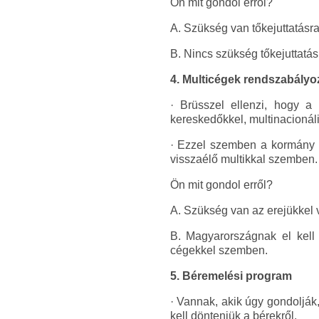
Ön mit gondol erről?
A. Szükség van tőkejuttatásr
B. Nincs szükség tőkejuttatás
4. Multicégek rendszabályo
· Brüsszel ellenzi, hogy a
kereskedőkkel, multinacionál
· Ezzel szemben a kormány á
visszaélő multikkal szemben.
Ön mit gondol erről?
A. Szükség van az erejükkel 
B. Magyarországnak el kell 
cégekkel szemben.
5. Béremelési program
· Vannak, akik úgy gondolják
kell dönteniük a bérekről.