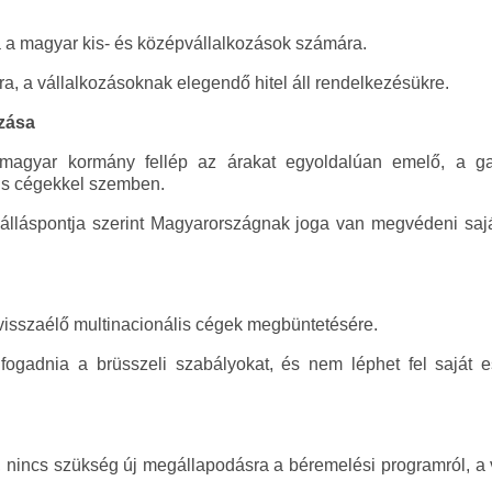
a a magyar kis- és középvállalkozások számára.
ra, a vállalkozásoknak elegendő hitel áll rendelkezésükre.
zása
 magyar kormány fellép az árakat egyoldalúan emelő, a ga
is cégekkel szemben.
lláspontja szerint Magyarországnak joga van megvédeni saját
visszaélő multinacionális cégek megbüntetésére.
fogadnia a brüsszeli szabályokat, és nem léphet fel saját e
, nincs szükség új megállapodásra a béremelési programról, a