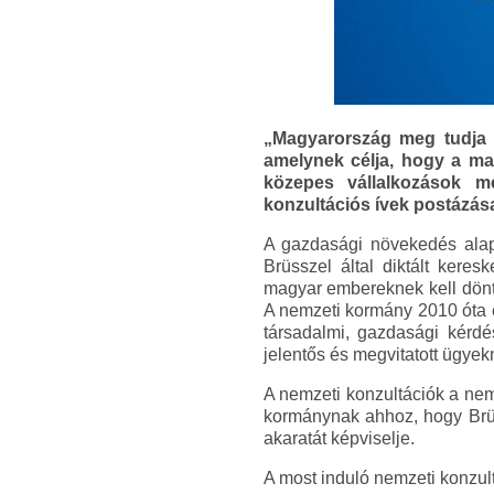
„Magyarország meg tudja c
amelynek célja, hogy a ma
közepes vállalkozások m
konzultációs ívek postázá
A gazdasági növekedés alap
Brüsszel által diktált kere
magyar embereknek kell dönt
A nemzeti kormány 2010 óta e
társadalmi, gazdasági kérdé
jelentős és megvitatott ügyek
A nemzeti konzultációk a nemz
kormánynak ahhoz, hogy Brüs
akaratát képviselje.
A most induló nemzeti konzu