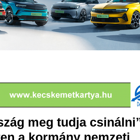
zág meg tudja csinálni
éten a kormány nemzeti