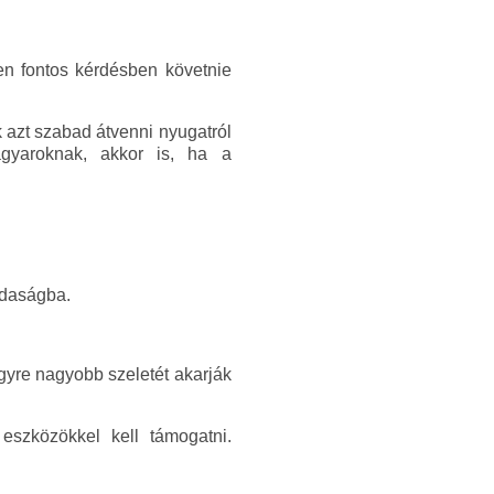
en fontos kérdésben követnie
k azt szabad átvenni nyugatról
agyaroknak, akkor is, ha a
zdaságba.
egyre nagyobb szeletét akarják
eszközökkel kell támogatni.