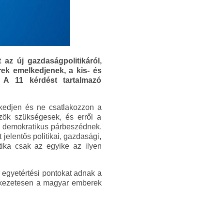
az új gazdaságpolitikáról,
ek emelkedjenek, a kis- és
 A 11 kérdést tartalmazó
kedjen és ne csatlakozzon a
özök szükségesek, és erről a
a demokratikus párbeszédnek.
elentős politikai, gazdasági,
tika csak az egyike az ilyen
s egyetértési pontokat adnak a
etkezetesen a magyar emberek