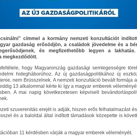
sinálni" címmel a kormány nemzeti konzultációt indított 
gyar gazdaság erősödjön, a családok jövedelme és a bér
egerősödjenek, és megfizethetőbb legyen a lakhatás.
sa megkezdődött.
feltétele, hogy Magyarország gazdasági semlegességre töre
skedelmi hidegháborúhoz. Az új gazdaságpolitikához új eszk
enie, nem Brüsszelnek. A nemzeti konzultáció bevált formája 
ddig 13 alkalommal kérte ki így a magyar emberek véleményét j
sben. A mai napig következetesen képviselt bevándorláspoli
nek.
eti szuverenitás erejét is adják, hiszen erős felhatalmazást é
szel és a baloldal által indított támadások közepette is köv
ltációban 11 kérdésben várják a magyar emberek véleményét.