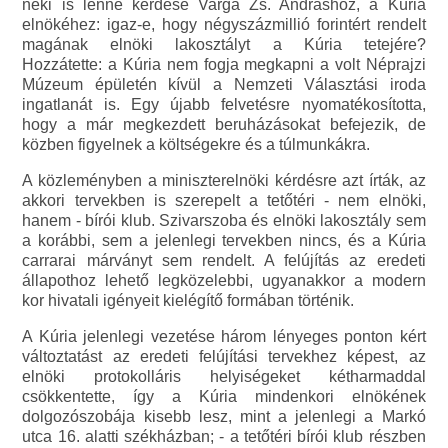
neki is lenne kérdése Varga Zs. Andráshoz, a Kúria
elnökéhez: igaz-e, hogy négyszázmillió forintért rendelt
magának elnöki lakosztályt a Kúria tetejére?
Hozzátette: a Kúria nem fogja megkapni a volt Néprajzi
Múzeum épületén kívül a Nemzeti Választási iroda
ingatlanát is. Egy újabb felvetésre nyomatékosította,
hogy a már megkezdett beruházásokat befejezik, de
közben figyelnek a költségekre és a túlmunkákra.
A közleményben a miniszterelnöki kérdésre azt írták, az
akkori tervekben is szerepelt a tetőtéri - nem elnöki,
hanem - bírói klub. Szivarszoba és elnöki lakosztály sem
a korábbi, sem a jelenlegi tervekben nincs, és a Kúria
carrarai márványt sem rendelt. A felújítás az eredeti
állapothoz lehető legközelebbi, ugyanakkor a modern
kor hivatali igényeit kielégítő formában történik.
A Kúria jelenlegi vezetése három lényeges ponton kért
változtatást az eredeti felújítási tervekhez képest, az
elnöki protokolláris helyiségeket kétharmaddal
csökkentette, így a Kúria mindenkori elnökének
dolgozószobája kisebb lesz, mint a jelenlegi a Markó
utca 16. alatti székházban; - a tetőtéri bírói klub részben