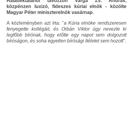
Haladéktalanul távozzon Varga Zs. András,
közpénzen luxizó, fideszes kúriai elnök - közölte
Magyar Péter miniszterelnök vasárnap.
A közleményben azt írta: "
a Kúria elnöke rendszeresen
fenyegette kollégáit, és Orbán Viktor úgy nevezte ki
legfőbb bírónak, hogy előtte egy napot sem dolgozott
bíróságon, és soha egyetlen bírósági ítéletet sem hozott
".