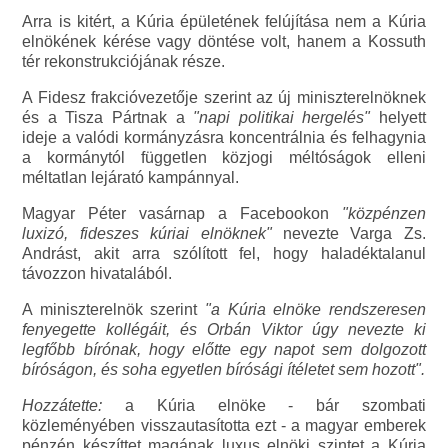
Arra is kitért, a Kúria épületének felújítása nem a Kúria
elnökének kérése vagy döntése volt, hanem a Kossuth
tér rekonstrukciójának része.
A Fidesz frakcióvezetője szerint az új miniszterelnöknek
és a Tisza Pártnak a
"napi politikai hergelés"
helyett
ideje a valódi kormányzásra koncentrálnia és felhagynia
a kormánytól független közjogi méltóságok elleni
méltatlan lejárató kampánnyal.
Magyar Péter vasárnap a Facebookon
"közpénzen
luxizó, fideszes kúriai elnöknek"
nevezte Varga Zs.
Andrást, akit arra szólított fel, hogy haladéktalanul
távozzon hivatalából.
A miniszterelnök szerint
"a Kúria elnöke rendszeresen
fenyegette kollégáit, és Orbán Viktor úgy nevezte ki
legfőbb bírónak, hogy előtte egy napot sem dolgozott
bíróságon, és soha egyetlen bírósági ítéletet sem hozott".
Hozzátette:
a Kúria elnöke - bár szombati
közleményében visszautasította ezt - a magyar emberek
pénzén készíttet magának luxus elnöki szintet a Kúria