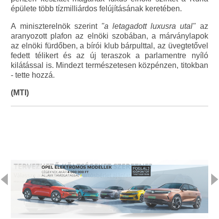
épülete több tízmilliárdos felújításának keretében.
A miniszterelnök szerint
"a letagadott luxusra utal"
az
aranyozott plafon az elnöki szobában, a márványlapok
az elnöki fürdőben, a bírói klub bárpulttal, az üvegtetővel
fedett télikert és az új teraszok a parlamentre nyíló
kilátással is. Mindezt természetesen közpénzen, titokban
- tette hozzá.
(MTI)