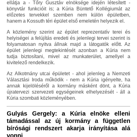
ellátja a - Tőry Gusztáv elnöksége idején létesített -
könyvtár funkcióit is; a Kúria Büntető Kollégiumát az
előzetes tervekkel szemben nem külön épületben,
hanem a Kossuth téri épület első emeletén helyezik el.
A közlemény szerint az épület reprezentatív terei és
helyiségei a felújítás eredeti és jelenlegi tervei szerint is
folyamatosan nyitva állnak majd a látogatók előtt. Az
épület jelenlegi megtekintését azonban a Kúria nem
tudja biztosítani, mivel az munkaterület, amellyel a
kivitelező rendelkezik.
Az Alkotmány utcai épületet - ahol jelenleg a Nemzeti
Választási Iroda működik - nem a Kúria igényelte, ha
annak kijelöléséről a kormány másként dönt, a Kúria
újratervezi szervezeti egységeinek elhelyezését - áll a
Kúria szombati közleményében.
Gulyás Gergely: a Kúria elnöke elleni
támadással az új kormány a független
bírósági rendszert akarja irányítása alá
vonni