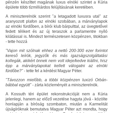
pénzén készíttet magának luxus elnöki szintet a Kúria
épülete több tízmilliárdos felújításának keretében.
A miniszterelnök szerint "a letagadott luxusra utal" az
aranyozott plafon az elnöki szobában, a márványlapok
az elnöki fürdőben, a bírói klub bárpulttal, az üvegtetővel
fedett télikert és az új teraszok a parlamentre nyíló
kilátással is. Mindezt természetesen közpénzen, titokban
- tette hozzá
"Vajon mit szólnak ehhez a nettó 200-300 ezer forintot
kereső leírók, jegyzők és más igazságszolgáltatási
kollegák, akikért önnek nem volt ideje/kedve kiállni, hisz
épp a márványlapokat kellett válogatni az elnöki
fürdőbe?"
- tette fel a kérdést Magyar Péter.
"Távozzon mielőbb, a többi közpénzen luxizó Orbán-
bábbal együtt"
- zárta közleményét a miniszterelnök.
A Kossuth téri épület rekonstrukcióját nem a Kúria
jelenlegi, hanem az előző vezetése hagyta jóvá - közölte
honlapján a bíróság szombaton, miután a Karmelitát
újságíróknak bemutatva Magyar Péter azt mondta, hogy