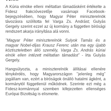
A Kúria elnöke elleni méltatlan támadásként értékelte a
Fidesz frakcióvezetője vasárnapi Facebook-
bejegyzésében, hogy Magyar Péter miniszterelnök
távozásra szólította fel Varga Zs. Andrást; Gulyás
Gergely szerint ezzel az új kormány a független bírósági
rendszert akarja irányítása alá vonni.
"Magyar Péter miniszterelnök Sulyok Tamás és a
magyar Nobel-díjas Krausz Ferenc után ma egy újabb
köztiszteletben álló személy, Varga Zs. András kúriai
elnök ellen intézett méltatlan támadást"
- írta Gulyás
Gergely.
Hangsúlyozta, a miniszterelnök állításai ellenére
ténykérdés, hogy Magyarországon "jelenleg még"
jogállam van, ezért a bíróságok önálló hatalmi ágként, a
kormánytól függetlenül működnek. Szerinte ezt még a
Fidesz-kormánnyal szemben kifejezetten ellenséges
Európai Bizottság is elismerte.