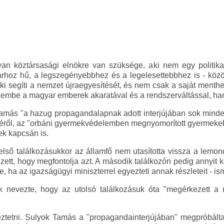
yan köztársasági elnökre van szüksége, aki nem egy politik
oz hű, a legszegényebbhez és a legelesettebbhez is - közöl
ki segíti a nemzet újraegyesítését, és nem csak a saját menthet
embe a magyar emberek akaratával és a rendszerváltással, han
amás "a hazug propagandalapnak adott interjújában sok minde
réről, az "orbáni gyermekvédelemben megnyomorított gyermekek" é
k kapcsán is.
első találkozásukkor az államfő nem utasította vissza a lemo
elzett, hogy megfontolja azt. A második találkozón pedig annyit
e, ha az igazságügyi miniszterrel egyezteti annak részleteit - is
 nevezte, hogy az utolsó találkozásuk óta "megérkezett a 
eztetni. Sulyok Tamás a "propagandainterjújában" megpróbált