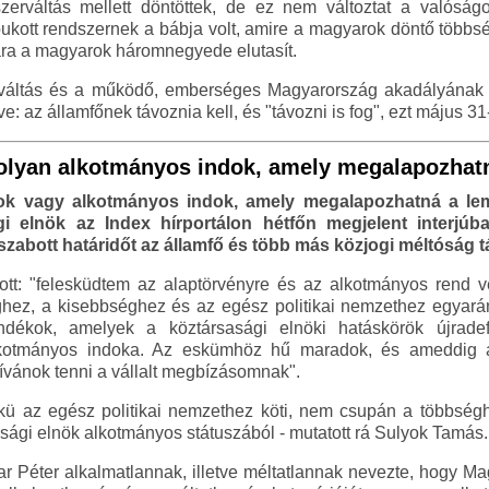
szerváltás mellett döntöttek, de ez nem változtat a valóság
ukott rendszernek a bábja volt, amire a magyarok döntő többs
ára a magyarok háromnegyede elutasít.
váltás és a működő, emberséges Magyarország akadályának ta
e: az államfőnek távoznia kell, és "távozni is fog", ezt május 3
olyan alkotmányos indok, amely megalapozha
i ok vagy alkotmányos indok, amely megalapozhatná a l
i elnök az Index hírportálon hétfőn megjelent interjúb
szabott határidőt az államfő és több más közjogi méltóság 
tt: "felesküdtem az alaptörvényre és az alkotmányos rend v
ez, a kisebbséghez és az egész politikai nemzethez egyará
ándékok, amelyek a köztársasági elnöki hatáskörök újradef
kotmányos indoka. Az eskümhöz hű maradok, és ameddig a
 kívánok tenni a vállalt megbízásomnak".
skü az egész politikai nemzethez köti, nem csupán a többsé
sági elnök alkotmányos státuszából - mutatott rá Sulyok Tamás.
ar Péter alkalmatlannak, illetve méltatlannak nevezte, hogy 