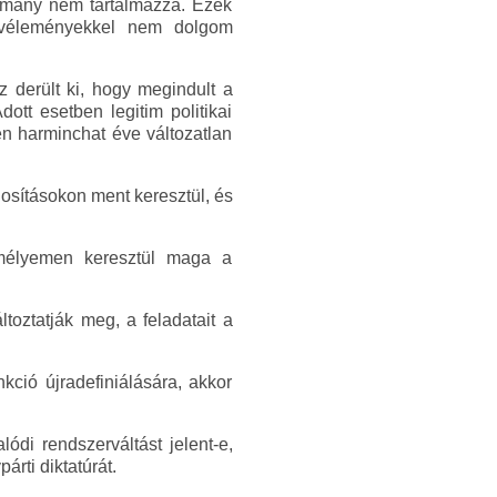
otmány nem tartalmazza. Ezek
ai véleményekkel nem dolgom
 derült ki, hogy megindult a
ott esetben legitim politikai
n harminchat éve változatlan
osításokon ment keresztül, és
emélyemen keresztül maga a
ltoztatják meg, a feladatait a
kció újradefiniálására, akkor
ódi rendszerváltást jelent-e,
rti diktatúrát.