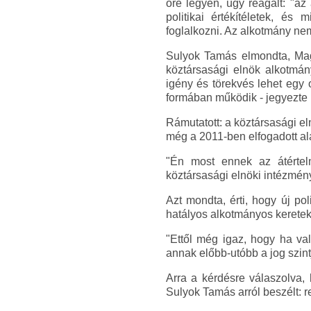
őre legyen, úgy reagált: "a
politikai értékítéletek, é
foglalkozni. Az alkotmány nem
Sulyok Tamás elmondta, Magy
köztársasági elnök alkotmány
igény és törekvés lehet egy
formában működik - jegyezte
Rámutatott: a köztársasági e
még a 2011-ben elfogadott al
"Én most ennek az átértel
köztársasági elnöki intézmény
Azt mondta, érti, hogy új pol
hatályos alkotmányos keretek 
"Ettől még igaz, hogy ha val
annak előbb-utóbb a jog szintj
Arra a kérdésre válaszolva, 
Sulyok Tamás arról beszélt: r