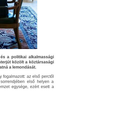
s a politikai alkalmassági
terjút közölt a köztársasági
hatná a lemondását.
 fogalmazott: az első perctől
 sorrendjében első helyen a
emzet egysége, ezért esett a