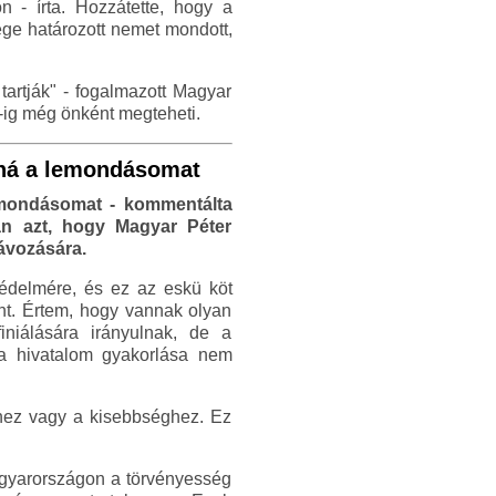
on - írta. Hozzátette, hogy a
ége határozott nemet mondott,
rtják" - fogalmazott Magyar
1-ig még önként megteheti.
tná a lemondásomat
emondásomat - kommentálta
an azt, hogy Magyar Péter
távozására.
édelmére, és ez az eskü köt
nt. Értem, hogy vannak olyan
iniálására irányulnak, de a
 hivatalom gyakorlása nem
ghez vagy a kisebbséghez. Ez
Magyarországon a törvényesség