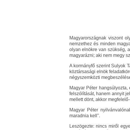
Magyarországnak viszont ol
nemzethez és minden magyarh
olyan elnökre van szükség, a
magyarázni; aki nem megy sz
A kormányfő szerint Sulyok T
köztársasági elnök feladatkö
négyszemközti megbeszélése
Magyar Péter hangsúlyozta, 
felszólítását, hanem annyit j
mellett dönt, akkor megfelelő-
Magyar Péter nyilvánvalónak
maradnia kell".
Leszögezte: nincs miről egy