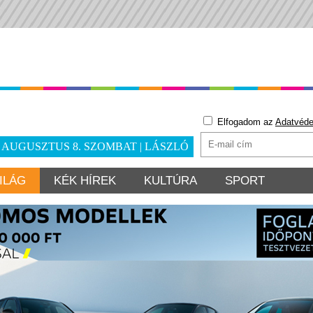
Elfogadom az
Adatvéde
. AUGUSZTUS 8. SZOMBAT | LÁSZLÓ
ILÁG
KÉK HÍREK
KULTÚRA
SPORT