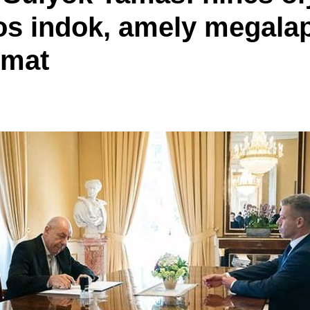
s indok, amely megala
omat