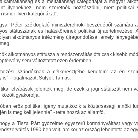
z alkalmatlanság és a méltatlanság kategóriáját a magyar alk
s mint ilyenekhez, nem szeretnék hozzászólni, mert politik
 ismer ilyen kategóriákat".
ar Péter székfoglaló miniszterelnöki beszédéből számára az
os státuszának és hatásköreinek politikai újraértelmezése. Ad
 olyan alkotmányos intézmény újragondolása, amely lényegébe
 meg.
lnök alkotmányos státusza a rendszerváltás óta csak kisebb mód
aptörvény sem változtatott ezen érdemben.
mezési szándéknak a célkeresztjébe kerültem: az én sz
 is" - fogalmazott Sulyok Tamás.
itikai elvárások jelentek meg, de ezek a jogi státuszát nem vá
között gyakorolja.
óban erős politikai igény mutatkozik a köztársasági elnöki fun
én is meg kell jelennie" - tette hozzá az államfő.
hogy a Tisza Párt győzelme egyszerű kormányváltást vagy val
endszerváltás 1990-ben volt, amikor az ország lebontotta az egypá