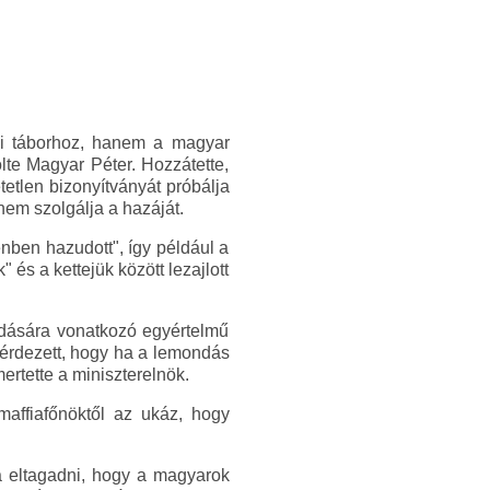
ai táborhoz, hanem a magyar
te Magyar Péter. Hozzátette,
etlen bizonyítványát próbálja
em szolgálja a hazáját.
nben hazudott", így például a
s a kettejük között lezajlott
ndására vonatkozó egyértelmű
 kérdezett, hogy ha a lemondás
mertette a miniszterelnök.
maffiafőnöktől az ukáz, hogy
a eltagadni, hogy a magyarok