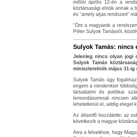
milliói április 12-én a rend
köztársasági elnök annak a b
és "amely aljas rendszert" m
"Önt a magyarok a rendszer
Péter Sulyok Tamásról, közölv
Sulyok Tamás: nincs 
Jelenleg nincs olyan jog
Sulyok Tamás köztársaság
miniszterelnök május 31-ig 
Sulyok Tamás úgy fogalmazo
engem a mindenkori többségh
társadalmi és politikai sz
lemondásomnak nincsen al
lehetetlenül el, addig eleget
Az államfő hozzátette: az e
következik a magyar köztársa
Arra a felvetésre, hogy Magy