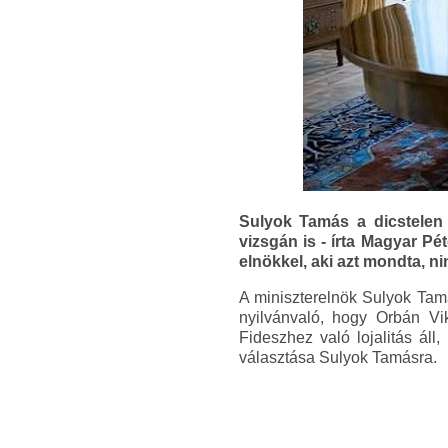
Sulyok Tamás a dicstelen 
vizsgán is - írta Magyar Pé
elnökkel, aki azt mondta, 
A miniszterelnök Sulyok Tamá
nyilvánvaló, hogy Orbán Vi
Fideszhez való lojalitás ál
választása Sulyok Tamásra.