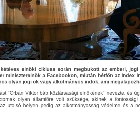
kétéves elnöki ciklusa során megbukott az emberi, jogi é
ter miniszterelnök a Facebookon, miután hétfőn az Index in
nincs olyan jogi ok vagy alkotmányos indok, ami megalapoz
st "Orbán Viktor báb köztársasági elnökének" nevezte, és úgy
ktornak olyan államfőre volt szüksége, akinek a fontossági
l, az utolsó helyen pedig az alkotmányosság védelme és a n