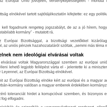
z Európai Unió jövőjéért, versenyképességéért - mondta M
ság elnökével tartott sajtótájékoztatón kifejtette: ez egy poli
l kell fogadnunk rengeteg jogszabályt, de az a jó hírem, h
tabilabb kormány" - mutatott rá.
az Európai Bizottsággal, a bizottsági vezetőkkel kizáról
l, az uniós pénzek hazahozataláról szóltak, „semmi más téma n
lnek nem ideológiai elvárásai voltak
elvárásai voltak Magyarországgal szemben az európai uniós
eni lehető legjobb fellépést várta el - jelentette ki a minisz
r Leyennel, az Európai Bizottság elnökével.
t az Európai Bizottság elnöke kért az európai és a magyar a
az Orbán-kormány valóban a magyar emberek érdekében kormányzo
éró toleranciát hirdet a korrupcióval szemben, és bizonyos e
 fog elfogadni.