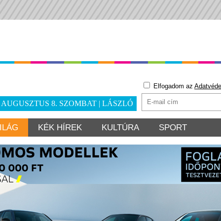
Elfogadom az
Adatvéde
. AUGUSZTUS 8. SZOMBAT | LÁSZLÓ
ILÁG
KÉK HÍREK
KULTÚRA
SPORT