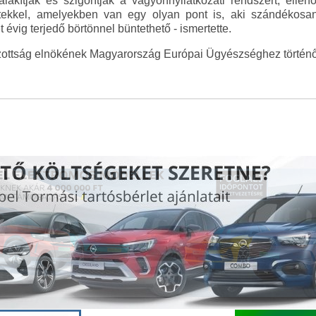
alakítják és szigorítják a vagyonnyilatkozati rendszert, ellen
ekkel, amelyekben van egy olyan pont is, aki szándékosan 
évig terjedő börtönnel büntethető - ismertette.
izottság elnökének Magyarország Európai Ügyészséghez történő