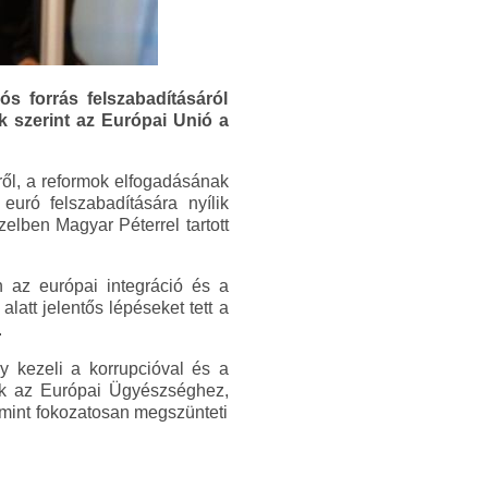
ós forrás felszabadításáról
k szerint az Európai Unió a
ről, a reformok elfogadásának
uró felszabadítására nyílik
elben Magyar Péterrel tartott
n az európai integráció és a
latt jelentős lépéseket tett a
.
y kezeli a korrupcióval és a
ik az Európai Ügyészséghez,
lamint fokozatosan megszünteti