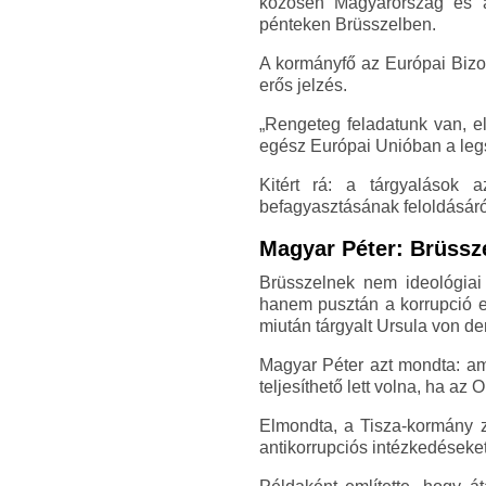
közösen Magyarország és a
pénteken Brüsszelben.
A kormányfő az Európai Bizott
erős jelzés.
„Rengeteg feladatunk van, e
egész Európai Unióban a legs
Kitért rá: a tárgyalások 
befagyasztásának feloldásáró
Magyar Péter: Brüssze
Brüsszelnek nem ideológiai 
hanem pusztán a korrupció ell
miután tárgyalt Ursula von de
Magyar Péter azt mondta: ami
teljesíthető lett volna, ha 
Elmondta, a Tisza-kormány z
antikorrupciós intézkedéseket