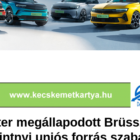
er megállapodott Brüssz
rintnyi uniós forrás szab