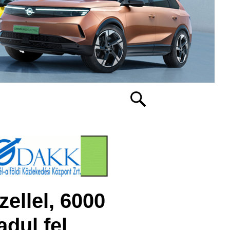
ellel, 6000
adul fel