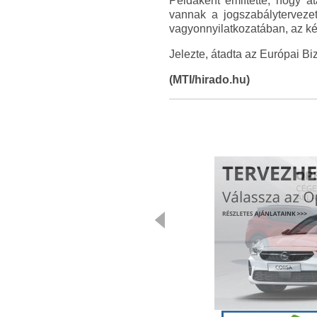
Példaként említette, hogy át
vannak a jogszabálytervezet
vagyonnyilatkozatában, az két 
Jelezte, átadta az Európai B
(MTI/hirado.hu)