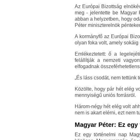
Az Európai Bizottság elnökéve
meg - jelentette be Magyar 
abban a helyzetben, hogy odaa
Péter miniszterelnök pénteke
A kormányfő az Európai Bizot
olyan foka volt, amely sokáig
Emlékeztetett: ő a legelejé
felállítják a nemzeti vagyo
elfogadnak összeférhetetlens
„És láss csodát, nem tettünk t
Közölte, hogy pár hét elég v
mennyiségű uniós forrásról.
Három-négy hét elég volt ahh
nem is akart elérni, ezt nem t
Magyar Péter: Ez egy
Ez egy történelmi nap Magy