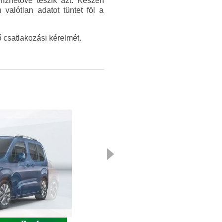
őrizhetővé teszik azt. Készen
valótlan adatot tüntet föl a
 csatlakozási kérelmét.