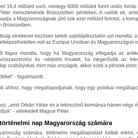
l 16,4 milliárd euró, mintegy 6000 milliárd forint uniós forrás
Péter miniszterelnök Brüsszelben pénteken. A valódi ok, ami
dja a Magyarországnak járó sok ezer milliárd forintot, a korrupc
n Brüsszelben.
tság elnökével közösen tartott sajtótájékoztatón azt mondta: a
 elképzelhetetlen volt az Európai Unióban és Magyarországon is
től fogva mondta, hogy ha Magyarország elfogadja az antik
nvisszaszerzési és -védelmi hivatalt, ha megerősítik az Inte
égi szabályokat, mint más országok, akkor ezek a pénzek jönni
öbbet" - fogalmazott.
olt ahhoz, hogy megállapodjanak, hogy egy politikai megállapo
oz, „amit Orbán Viktor és a leköszönő kormánya három-négy év 
udjuk" - vélekedett Magyar Péter.
 történelmi nap Magyarország számára
arország számára, történelmi megállapodást tudtak elérni