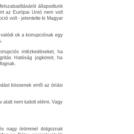
 felszabadításáról állapodtunk
ért az Európai Unió nem volt
ió volt - jelentette ki Magyar
 valódi ok a korrupciónak egy
.
orrupciós intézkedéseket, ha
gritás Hatóság jogköreit, ha
 fognak.
dást kössenek erről az óriási
alatt nem tudott elérni. Vagy
, és nagy örömmel dolgoznak