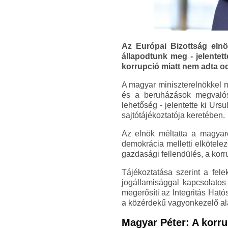
Az Európai Bizottság elnök
állapodtunk meg - jelentet
korrupció miatt nem adta od
A magyar miniszterelnökkel m
és a beruházások megvalósí
lehetőség - jelentette ki Ur
sajtótájékoztatója keretében.
Az elnök méltatta a magyaro
demokrácia melletti elkötelez
gazdasági fellendülés, a korr
Tájékoztatása szerint a fel
jogállamisággal kapcsolato
megerősíti az Integritás Ható
a közérdekű vagyonkezelő al
Magyar Péter: A korru