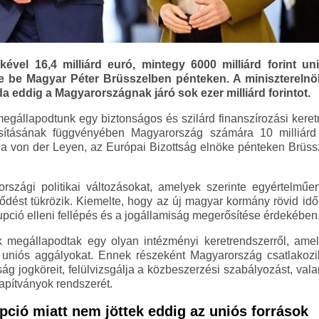
ével 16,4 milliárd euró, mintegy 6000 milliárd forint uni
te be Magyar Péter Brüsszelben pénteken. A miniszterelnö
a eddig a Magyarországnak járó sok ezer milliárd forintot.
egállapodtunk egy biztonságos és szilárd finanszírozási keret
tásának függvényében Magyarország számára 10 milliárd e
sula von der Leyen, az Európai Bizottság elnöke pénteken Brüssz
rszági politikai változásokat, amelyek szerinte egyértelműe
ődést tükrözik. Kiemelte, hogy az új magyar kormány rövid idő a
upció elleni fellépés és a jogállamiság megerősítése érdekében
ek megállapodtak egy olyan intézményi keretrendszerről, amel
s uniós aggályokat. Ennek részeként Magyarország csatlakoz
ság jogköreit, felülvizsgálja a közbeszerzési szabályozást, va
apítványok rendszerét.
pció miatt nem jöttek eddig az uniós források