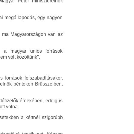
agyar Péter miniszterelnök
tikai megállapodás, egy nagyon
ogy ma Magyarországon van az
ag a magyar uniós források
em volt közöttünk".
 források felszabadításakor,
terelnök pénteken Brüsszelben,
dófizetők érdekében, eddig is
tt volna.
setekben a kértnél szigorúbb