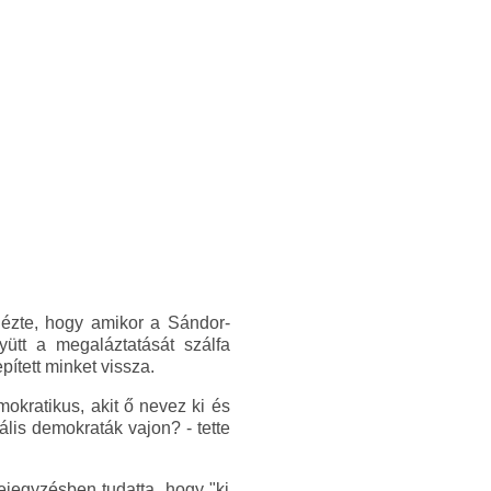
idézte, hogy amikor a Sándor-
yütt a megaláztatását szálfa
ített minket vissza.
okratikus, akit ő nevez ki és
ális demokraták vajon? - tette
ejegyzésben tudatta, hogy "ki