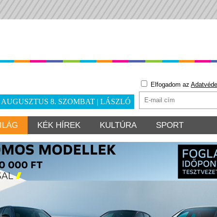
Elfogadom az
Adatvéde
. AUGUSZTUS 8. SZOMBAT | LÁSZLÓ
ILÁG
KÉK HÍREK
KULTÚRA
SPORT