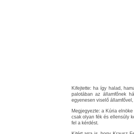
Kifejtette: ha így halad, ha
palotában az államfőnek hát
egyenesen viselő államfővel, 
Megjegyezte: a Kúria elnöke 
csak olyan fék és ellensúly k
fel a kérdést.
Kitért arra is, hogy Krausz 