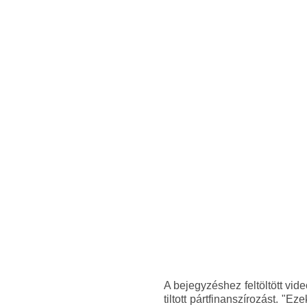
A bejegyzéshez feltöltött vid
tiltott pártfinanszírozást. "