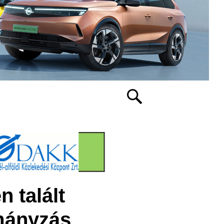
n talált
rmányzás