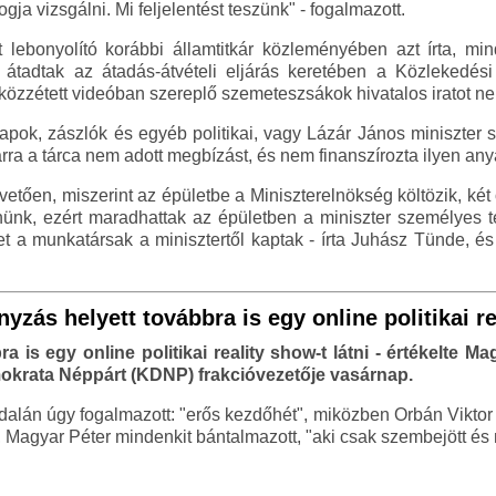
ogja vizsgálni. Mi feljelentést teszünk" - fogalmazott.
ot lebonyolító korábbi államtitkár közleményében azt írta, m
l átadtak az átadás-átvételi eljárás keretében a Közlekedés
 közzétett videóban szereplő szemeteszsákok hivatalos iratot n
apok, zászlók és egyéb politikai, vagy Lázár János miniszte
ra a tárca nem adott megbízást, és nem finanszírozta ilyen any
etően, miszerint az épületbe a Miniszterelnökség költözik, két ór
rítenünk, ezért maradhattak az épületben a miniszter személye
t a munkatársak a minisztertől kaptak - írta Juhász Tünde, é
zás helyett továbbra is egy online politikai re
 is egy online politikai reality show-t látni - értékelte
okrata Néppárt (KDNP) frakcióvezetője vasárnap.
alán úgy fogalmazott: "erős kezdőhét", miközben Orbán Viktor 
 Magyar Péter mindenkit bántalmazott, "aki csak szembejött és 