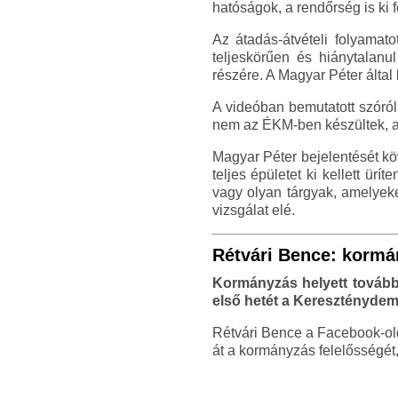
hatóságok, a rendőrség is ki f
Az átadás-átvételi folyamat
teljeskörűen és hiánytalanu
részére. A Magyar Péter által
A videóban bemutatott szóról
nem az ÉKM-ben készültek, ar
Magyar Péter bejelentését köv
teljes épületet ki kellett ü
vagy olyan tárgyak, amelyeke
vizsgálat elé.
Rétvári Bence: kormány
Kormányzás helyett továbbra
első hetét a Kereszténydem
Rétvári Bence a Facebook-old
át a kormányzás felelősségét,