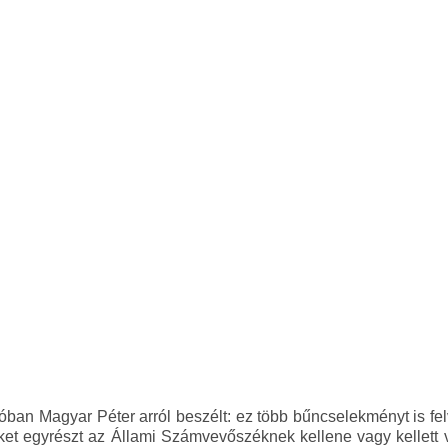
eóban Magyar Péter arról beszélt: ez több bűncselekményt is fe
Ezeket egyrészt az Állami Számvevőszéknek kellene vagy kellett 