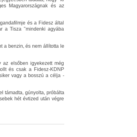
eges Magyarországnak és az
gandafilmje és a Fidesz által
kar a Tisza "mindenki agyába
t a benzin, és nem állította le
y az elsőben igyekezett még
trollt és csak a Fidesz-KDNP
siker vagy a bosszú a célja -
el támadta, gúnyolta, próbálta
sebek hét évtized után végre