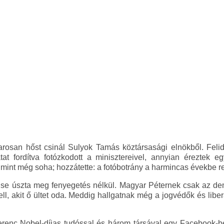
marosan hőst csinál Sulyok Tamás köztársasági elnökből. Fel
at fordítva fotózkodott a minisztereivel, annyian éreztek eg
mint még soha; hozzátette: a fotóbotrány a harmincas évekbe rep
se úszta meg fenyegetés nélkül. Magyar Péternek csak az dem
ell, akit ő ültet oda. Meddig hallgatnak még a jogvédők és liber
Ferenc Nobel-díjas tudóssal és három társával egy Facebook-b