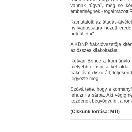
vannak rúgva", meg se kér
emberiségnek - fogalmazott R
Rámutatott: az átadás-átvéte
nyilvánosságra hozott erede
beleültetni".
A KDNP frakcióvezetője kitért 
az összes kilakoltatást.
Rétvári Bence a kormányfő 
mélyebbre ásni a két oldal 
frakcióval diskurált, teljes
jegyezte meg.
Szóvá tette, hogy a kormányfő
lehúzni a sárba. Aki végigm
kezdenek begyógyulni, a romok
(Cikkünk forrása: MTI)