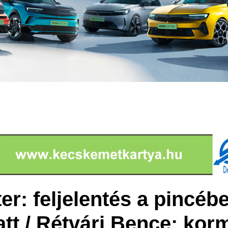
r: feljelentés a pincébe
att / Rétvári Bence: ko