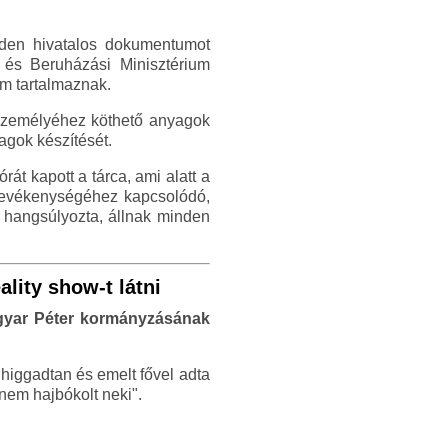
inden hivatalos dokumentumot
i és Beruházási Minisztérium
em tartalmaznak.
r személyéhez köthető anyagok
agok készítését.
át kapott a tárca, ami alatt a
s tevékenységéhez kapcsolódó,
s hangsúlyozta, állnak minden
ality show-t látni
 Magyar Péter kormányzásának
higgadtan és emelt fővel adta
nem hajbókolt neki".