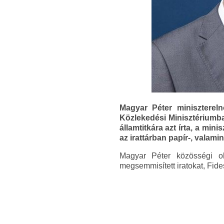
Magyar Péter minisztereln
Közlekedési Minisztériumba
államtitkára azt írta, a min
az irattárban papír-, valam
Magyar Péter közösségi ol
megsemmisített iratokat, Fide