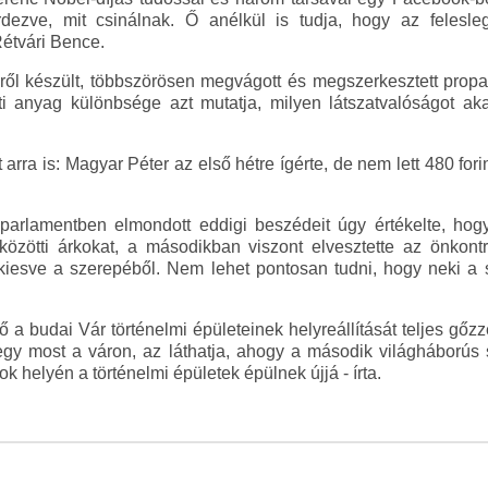
dezve, mit csinálnak. Ő anélkül is tudja, hogy az felesl
étvári Bence.
lről készült, többszörösen megvágott és megszerkesztett propa
ti anyag különbsége azt mutatja, milyen látszatvalóságot a
arra is: Magyar Péter az első hétre ígérte, de nem lett 480 forin
parlamentben elmondott eddigi beszédeit úgy értékelte, hog
közötti árkokat, a másodikban viszont elvesztette az önkon
en kiesve a szerepéből. Nem lehet pontosan tudni, hogy neki a 
 a budai Vár történelmi épületeinek helyreállítását teljes gőzz
egy most a váron, az láthatja, ahogy a második világháborús 
 helyén a történelmi épületek épülnek újjá - írta.