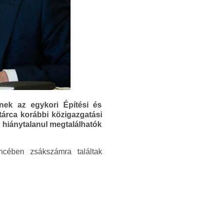
znek az egykori Építési és
tárca korábbi közigazgatási
is hiánytalanul megtalálhatók
ncében zsákszámra találtak