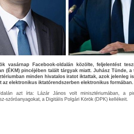
ök vasárnap Facebook-oldalán közölte, feljelentést tes
n (ÉKM) pincéjében talált tárgyak miatt. Juhász Tünde, a 
isztériumban minden hivatalos iratot iktattak, azok jelenleg 
int az elektronikus iktatórendszerben elektronikus formában.
dalán azt írta: Lázár János volt minisztériumában, a pi
sz-szóróanyagokat, a Digitális Polgári Körök (DPK) kellékeit.