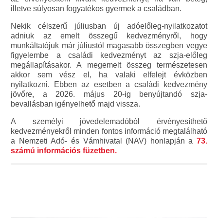
illetve súlyosan fogyatékos gyermek a családban.
Nekik célszerű júliusban új adóelőleg-nyilatkozatot
adniuk az emelt összegű kedvezményről, hogy
munkáltatójuk már júliustól magasabb összegben vegye
figyelembe a családi kedvezményt az szja-előleg
megállapításakor. A megemelt összeg természetesen
akkor sem vész el, ha valaki elfelejt évközben
nyilatkozni. Ebben az esetben a családi kedvezmény
jövőre, a 2026. május 20-ig benyújtandó szja-
bevallásban igényelhető majd vissza.
A személyi jövedelemadóból érvényesíthető
kedvezményekről minden fontos információ megtalálható
a Nemzeti Adó- és Vámhivatal (NAV) honlapján a
73.
számú információs füzetben.