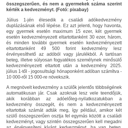
összegszerűen, és nem a gyermekek száma szerint
kérték a kedvezményt. (Fotó: pixabay)
Július 1-jén élesedik a családi adókedvezmény
duplázásának első lépése. Ez azt jelenti, hogy havonta,
egy gyermek esetén maximum 15 ezer, két gyermek
esetén kedvezményezett eltartottanként 30 ezer, három,
és minden további gyermek esetén kedvezményezett
eltartottanként 49 500 forint kedvezmény lesz
érvényesíthető az adóból vagy járulékból. A tartósan
beteg, illetve súlyosan fogyatékos személynek minősülő
kedvezményezett eltartott után a kedvezmény 2025.
július 1-től - jogosultsági hónaponként adóban számítva -
10 000-ről 15 000-re növekszik.
A megnövelt kedvezmény a szülők jelentős többségének
automatikusan jár. Csak azoknak lesz vele teendőjük,
akik korábban az adóelőleg-nyilatkozatukban a
kedvezmény összegét, és nem a kedvezményezett
eltartottak számát adták meg, így például, amikor két
szülő összegszerűen osztja fel egymás között a családi
kedvezményt, vagy szintén összegszerűen kell megadni
az érvényesíteni kívánt kedvezményt, ha van beteg,