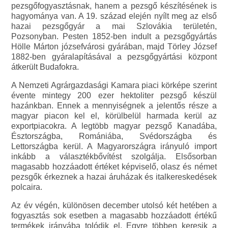
pezsgőfogyasztásnak, hanem a pezsgő készítésének is
hagyománya van. A 19. század elején nyílt meg az első
hazai pezsgőgyár a mai Szlovákia területén,
Pozsonyban. Pesten 1852-ben indult a pezsgőgyártás
Hölle Márton józsefvárosi gyárában, majd Törley József
1882-ben gyáralapításával a pezsgőgyártási központ
átkerült Budafokra.
A Nemzeti Agrárgazdasági Kamara piaci körképe szerint
évente mintegy 200 ezer hektoliter pezsgő készül
hazánkban. Ennek a mennyiségnek a jelentős része a
magyar piacon kel el, körülbelül harmada kerül az
exportpiacokra. A legtöbb magyar pezsgő Kanadába,
Észtországba, Romániába, Svédországba és
Lettországba kerül. A Magyarországra irányuló import
inkább a választékbővítést szolgálja. Elsősorban
magasabb hozzáadott értéket képviselő, olasz és német
pezsgők érkeznek a hazai áruházak és italkereskedések
polcaira.
Az év végén, különösen december utolsó két hetében a
fogyasztás sok esetben a magasabb hozzáadott értékű
termékek irányába tolódik el. Egyre többen keresik a