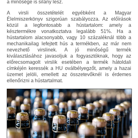
a minősége is silány lesz.
A virsli összetételét egyébként a Magyar
Élelmiszerkönyv szigorúan szabályozza. Az előírások
közül a legfontosabb a hústartalom: amely a
késztermékre vonatkoztatva legalább 51%. Ha a
hústartalom alacsonyabb, vagy 10 százaléknál több a
mechanikailag lefejtett hús a termékben, az már nem
nevezhető virslinek. A jó minőségű termék
kiválasztásához javasoljuk a fogyasztóknak, hogy az
előrecsomagolt virslik esetében a termék hátoldali
címkéjén keressék a HU oválbélyegzőt, amely a hazai
üzemet jelöli, emellett az összetevőknél is érdemes
ellenőrizni a hústartalmat.