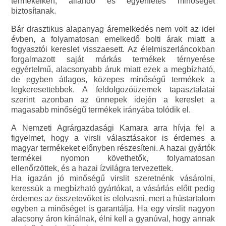
termékeiken, állandó és egyenletes minőséget
biztosítanak.
Bár drasztikus alapanyag áremelkedés nem volt az idei
évben, a folyamatosan emelkedő bolti árak miatt a
fogyasztói kereslet visszaesett. Az élelmiszerláncokban
forgalmazott saját márkás termékek térnyerése
egyértelmű, alacsonyabb áruk miatt ezek a megbízható,
de egyben átlagos, közepes minőségű termékek a
legkeresettebbek. A feldolgozóüzemek tapasztalatai
szerint azonban az ünnepek idején a kereslet a
magasabb minőségű termékek irányába tolódik el.
A Nemzeti Agrárgazdasági Kamara arra hívja fel a
figyelmet, hogy a virsli választásakor is érdemes a
magyar termékeket előnyben részesíteni. A hazai gyártók
termékei nyomon követhetők, folyamatosan
ellenőrzöttek, és a hazai ízvilágra tervezettek.
Ha igazán jó minőségű virslit szeretnénk vásárolni,
keressük a megbízható gyártókat, a vásárlás előtt pedig
érdemes az összetevőket is elolvasni, mert a hústartalom
egyben a minőséget is garantálja. Ha egy virslit nagyon
alacsony áron kínálnak, élni kell a gyanúval, hogy annak