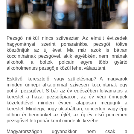
Pezsgő nélkül nincs szilveszter. Az elmúlt évtizedek
hagyományai szerint poharainkba pezsgőt töltve
köszöntjük az új évet. Ma már azok is bátran
koccinthatnak pezsgővel, akik egyébként nem innának
alkoholt, a boltok polcain egyre több gyártó
alkoholmentes pezsgője közül lehet választani.
Esküvő, keresztelő, vagy születésnap? A magyarok
minden ünnepi alkalommal szívesen koccintanak egy
pohár pezsgővel. S bár az év egészében folyamatos a
kereslet a hazai pezsgőpiacon, az év végi ünnepek
közeledtével minden évben alaposan megugrik a
kereslet. Mindegy, hogy utcabálban, koncerten, vagy épp
otthon ér bennünket az éjfél, az új év első perceiben
pezsgővel teli pohár kerül mindenki kezébe.
Magyarországon ugyanakkor nem csak a