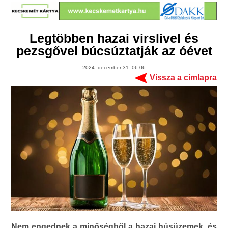
Legtöbben hazai virslivel és
pezsgővel búcsúztatják az óévet
2024. december 31. 06:06
Vissza a címlapra
Nem engednek a minőségből a hazai húsüzemek, és