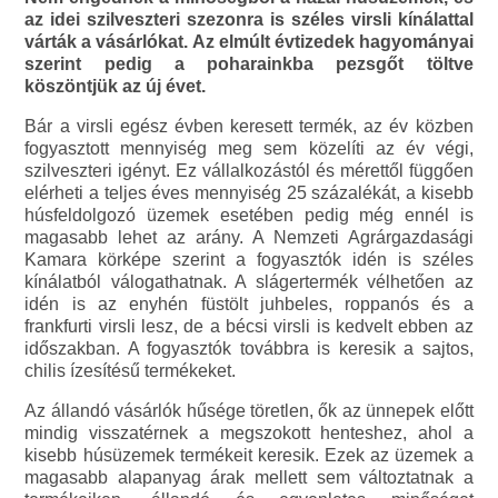
az idei szilveszteri szezonra is széles virsli kínálattal
várták a vásárlókat. Az elmúlt évtizedek hagyományai
szerint pedig a poharainkba pezsgőt töltve
köszöntjük az új évet.
Bár a virsli egész évben keresett termék, az év közben
fogyasztott mennyiség meg sem közelíti az év végi,
szilveszteri igényt. Ez vállalkozástól és mérettől függően
elérheti a teljes éves mennyiség 25 százalékát, a kisebb
húsfeldolgozó üzemek esetében pedig még ennél is
magasabb lehet az arány. A Nemzeti Agrárgazdasági
Kamara körképe szerint a fogyasztók idén is széles
kínálatból válogathatnak. A slágertermék vélhetően az
idén is az enyhén füstölt juhbeles, roppanós és a
frankfurti virsli lesz, de a bécsi virsli is kedvelt ebben az
időszakban. A fogyasztók továbbra is keresik a sajtos,
chilis ízesítésű termékeket.
Az állandó vásárlók hűsége töretlen, ők az ünnepek előtt
mindig visszatérnek a megszokott henteshez, ahol a
kisebb húsüzemek termékeit keresik. Ezek az üzemek a
magasabb alapanyag árak mellett sem változtatnak a