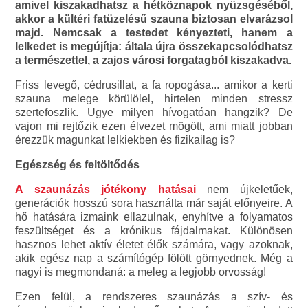
amivel kiszakadhatsz a hétköznapok nyüzsgéséből,
akkor a kültéri fatüzelésű szauna biztosan elvarázsol
majd. Nemcsak a testedet kényezteti, hanem a
lelkedet is megújítja: általa újra összekapcsolódhatsz
a természettel, a zajos városi forgatagból kiszakadva.
Friss levegő, cédrusillat, a fa ropogása... amikor a kerti
szauna melege körülölel, hirtelen minden stressz
szertefoszlik. Ugye milyen hívogatóan hangzik? De
vajon mi rejtőzik ezen élvezet mögött, ami miatt jobban
érezzük magunkat lelkiekben és fizikailag is?
Egészség és feltöltődés
A szaunázás jótékony hatásai
nem újkeletűek,
generációk hosszú sora használta már saját előnyeire. A
hő hatására izmaink ellazulnak, enyhítve a folyamatos
feszültséget és a krónikus fájdalmakat. Különösen
hasznos lehet aktív életet élők számára, vagy azoknak,
akik egész nap a számítógép fölött görnyednek. Még a
nagyi is megmondaná: a meleg a legjobb orvosság!
Ezen felül, a rendszeres szaunázás a szív- és