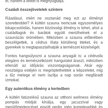
el, hanem a lelket is megnyugtatja.
Családi összejövetelek színtere
Ráadásul, miért ne osztanád meg ezt az élményt
szeretteiddel? A kültéri szauna nemcsak egyszemélyes
kikapcsolódás, hanem közösségi élmény is lehet, ahol a
családtagok és barátok együtt merülhetnek el a
szaunázás örömében. Miközben a szauna előterében
beszélgettek, a cédrus illata körülleng titeket, és a
gyerekek is megtapasztalhatják a természet közelségét.
Fontos hangsúlyozni a szauna anyagát is: a cédrusfa
elegáns és természetközeli hangulatot áraszt, miközben
ellenáll az időjárás viszontagságainak. Akár egy
nosztalgia estéjén is megröptethetitek a képzeletet, míg
a tűz melege el nem lazítja a nap során megfáradt
izmokat.
Egy autentikus élmény a kertedben
A kültéri fatüzelésű szauna az otthoni wellness élmény
pompás módját kínálja, egy jacuzzival vagy
merülőmedencével együtt pedig még komplexebbé és