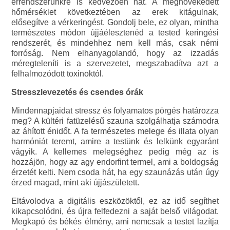
érrendszerünkre is kedvezően hat. A megnövekedett
hőmérséklet következtében az erek kitágulnak,
elősegítve a vérkeringést. Gondolj bele, ez olyan, mintha
természetes módon újjáélesztenéd a tested keringési
rendszerét, és mindehhez nem kell más, csak némi
forróság. Nem elhanyagolandó, hogy az izzadás
méregteleníti is a szervezetet, megszabadítva azt a
felhalmozódott toxinoktól.
Stresszlevezetés és csendes órák
Mindennapjaidat stressz és folyamatos pörgés határozza
meg? A kültéri fatüzelésű szauna szolgálhatja számodra
az áhított énidőt. A fa természetes melege és illata olyan
harmóniát teremt, amire a testünk és lelkünk egyaránt
vágyik. A kellemes melegséghez pedig még az is
hozzájön, hogy az agy endorfint termel, ami a boldogság
érzetét kelti. Nem csoda hát, ha egy szaunázás után úgy
érzed magad, mint aki újjászületett.
Eltávolodva a digitális eszközöktől, ez az idő segíthet
kikapcsolódni, és újra felfedezni a saját belső világodat.
Megkapó és békés élmény, ami nemcsak a testet lazítja