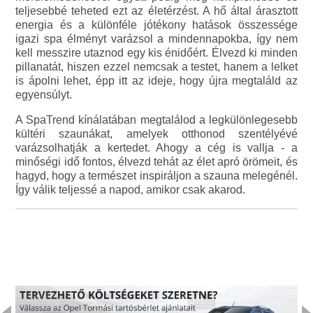
teljesebbé teheted ezt az életérzést. A hő által árasztott
energia és a különféle jótékony hatások összessége
igazi spa élményt varázsol a mindennapokba, így nem
kell messzire utaznod egy kis énidőért. Élvezd ki minden
pillanatát, hiszen ezzel nemcsak a testet, hanem a lelket
is ápolni lehet, épp itt az ideje, hogy újra megtaláld az
egyensúlyt.
A SpaTrend kínálatában megtalálod a legkülönlegesebb
kültéri szaunákat, amelyek otthonod szentélyévé
varázsolhatják a kertedet. Ahogy a cég is vallja - a
minőségi idő fontos, élvezd tehát az élet apró örömeit, és
hagyd, hogy a természet inspiráljon a szauna melegénél.
Így válik teljessé a napod, amikor csak akarod.