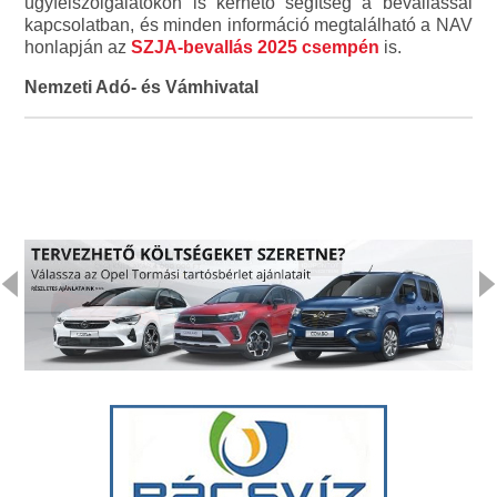
ügyfélszolgálatokon is kérhető segítség a bevallással
kapcsolatban, és minden információ megtalálható a NAV
honlapján az
SZJA-bevallás 2025 csempén
is.
Nemzeti Adó- és Vámhivatal