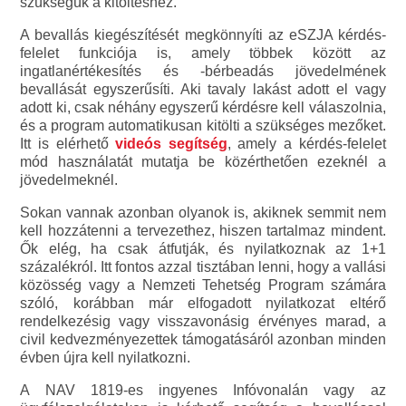
szükségük a kitöltéshez.
A bevallás kiegészítését megkönnyíti az eSZJA kérdés-
felelet funkciója is, amely többek között az
ingatlanértékesítés és -bérbeadás jövedelmének
bevallását egyszerűsíti. Aki tavaly lakást adott el vagy
adott ki, csak néhány egyszerű kérdésre kell válaszolnia,
és a program automatikusan kitölti a szükséges mezőket.
Itt is elérhető
videós segítség
, amely a kérdés-felelet
mód használatát mutatja be közérthetően ezeknél a
jövedelmeknél.
Sokan vannak azonban olyanok is, akiknek semmit nem
kell hozzátenni a tervezethez, hiszen tartalmaz mindent.
Ők elég, ha csak átfutják, és nyilatkoznak az 1+1
százalékról. Itt fontos azzal tisztában lenni, hogy a vallási
közösség vagy a Nemzeti Tehetség Program számára
szóló, korábban már elfogadott nyilatkozat eltérő
rendelkezésig vagy visszavonásig érvényes marad, a
civil kedvezményezettek támogatásáról azonban minden
évben újra kell nyilatkozni.
A NAV 1819-es ingyenes Infóvonalán vagy az