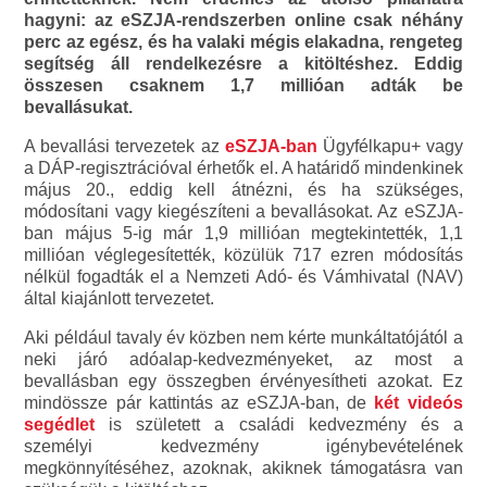
hagyni: az eSZJA-rendszerben online csak néhány
perc az egész, és ha valaki mégis elakadna, rengeteg
segítség áll rendelkezésre a kitöltéshez. Eddig
összesen csaknem 1,7 millióan adták be
bevallásukat.
A bevallási tervezetek az
eSZJA-ban
Ügyfélkapu+ vagy
a DÁP-regisztrációval érhetők el. A határidő mindenkinek
május 20., eddig kell átnézni, és ha szükséges,
módosítani vagy kiegészíteni a bevallásokat. Az eSZJA-
ban május 5-ig már 1,9 millióan megtekintették, 1,1
millióan véglegesítették, közülük 717 ezren módosítás
nélkül fogadták el a Nemzeti Adó- és Vámhivatal (NAV)
által kiajánlott tervezetet.
Aki például tavaly év közben nem kérte munkáltatójától a
neki járó adóalap-kedvezményeket, az most a
bevallásban egy összegben érvényesítheti azokat. Ez
mindössze pár kattintás az eSZJA-ban, de
két videós
segédlet
is született a családi kedvezmény és a
személyi kedvezmény igénybevételének
megkönnyítéséhez, azoknak, akiknek támogatásra van