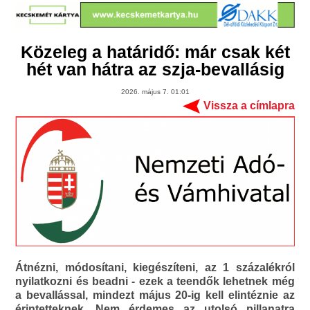
Közeleg a határidő: már csak két
hét van hátra az szja-bevallásig
2026. május 7. 01:01
Vissza a címlapra
Átnézni, módosítani, kiegészíteni, az 1 százalékról
nyilatkozni és beadni - ezek a teendők lehetnek még
a bevallással, mindezt május 20-ig kell elintéznie az
érintetteknek. Nem érdemes az utolsó pillanatra