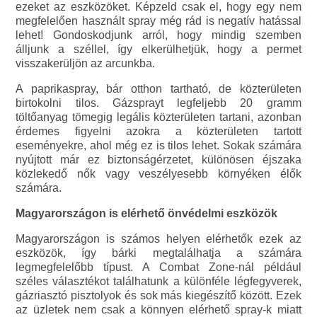
ezeket az eszközöket. Képzeld csak el, hogy egy nem
megfelelően használt spray még rád is negatív hatással
lehet! Gondoskodjunk arról, hogy mindig szemben
álljunk a széllel, így elkerülhetjük, hogy a permet
visszakerüljön az arcunkba.
A paprikaspray, bár otthon tartható, de közterületen
birtokolni tilos. Gázsprayt legfeljebb 20 gramm
töltőanyag tömegig legális közterületen tartani, azonban
érdemes figyelni azokra a közterületen tartott
eseményekre, ahol még ez is tilos lehet. Sokak számára
nyújtott már ez biztonságérzetet, különösen éjszaka
közlekedő nők vagy veszélyesebb környéken élők
számára.
Magyarországon is elérhető önvédelmi eszközök
Magyarországon is számos helyen elérhetők ezek az
eszközök, így bárki megtalálhatja a számára
legmegfelelőbb típust. A Combat Zone-nál például
széles választékot találhatunk a különféle légfegyverek,
gázriasztó pisztolyok és sok más kiegészítő között. Ezek
az üzletek nem csak a könnyen elérhető spray-k miatt