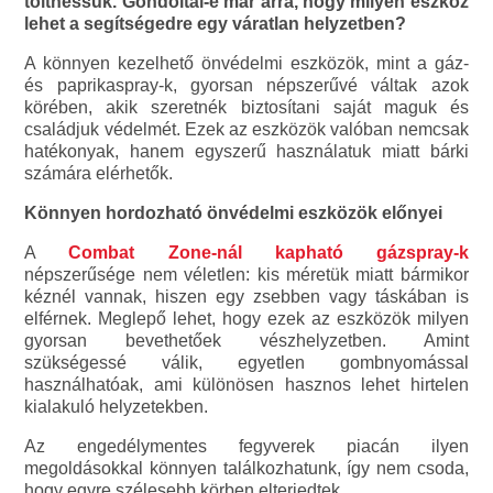
tölthessük. Gondoltál-e már arra, hogy milyen eszköz
lehet a segítségedre egy váratlan helyzetben?
A könnyen kezelhető önvédelmi eszközök, mint a gáz-
és paprikaspray-k, gyorsan népszerűvé váltak azok
körében, akik szeretnék biztosítani saját maguk és
családjuk védelmét. Ezek az eszközök valóban nemcsak
hatékonyak, hanem egyszerű használatuk miatt bárki
számára elérhetők.
Könnyen hordozható önvédelmi eszközök előnyei
A
Combat Zone-nál kapható gázspray-k
népszerűsége nem véletlen: kis méretük miatt bármikor
kéznél vannak, hiszen egy zsebben vagy táskában is
elférnek. Meglepő lehet, hogy ezek az eszközök milyen
gyorsan bevethetőek vészhelyzetben. Amint
szükségessé válik, egyetlen gombnyomással
használhatóak, ami különösen hasznos lehet hirtelen
kialakuló helyzetekben.
Az engedélymentes fegyverek piacán ilyen
megoldásokkal könnyen találkozhatunk, így nem csoda,
hogy egyre szélesebb körben elterjedtek.