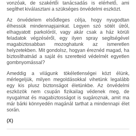
vonzóak, de szakértői tanácsadás is elérhető, ami
segíthet kiválasztani a szükséges önvédelmi eszközt.
Az önvédelem elsődleges célja, hogy nyugodtan
élhessük mindennapjainkat. Legyen szó sötét útról,
elhagyatott parkolóról, vagy akár csak a ház körüli
feladatok végzéséről, egy ilyen spray segítségével
magabiztosabban mozoghatunk az ismeretlen
helyzetekben. Mit gondolsz, hogyan éreznéd magad, ha
biztosíthatnád a saját és szeretteid védelmét egyetlen
gombnyomással?
Ameddig a világunk tökéletlenségei közt élünk,
mérlegeljük, milyen megoldásokkal vihetünk legalább
egy kis plusz biztonságot életünkbe. Az önvédelmi
eszközök nem csupán fizikailag védenek meg, de
nyugalmat és magabiztosságot is sugároznak, amit ma
már bárki könnyedén magánál tarthat a mindennapi élet
során.
(X)