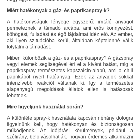
Miért hatékonyak a gáz- és paprikaspray-k?
A hatékonyságuk lényege egyszerű: irritáló anyagot
permeteznek a támadó arcába, ami erős könnyezést,
köhögést, fulladást és égő fájdalmat idéz elő. Az ember,
aki ilyen szituációba kerül, általában képtelenné válik
folytatni a támadást.
Miben különbözik a gáz- és a paprikaspray? A gázspray
vegyi elemek segítségével éri el a kívánt hatást, míg a
paprikaspray természetes kapszaicin-alapú, ami a chili
paprikából nyert hatóanyag. Ezek az anyagok sokkal
intenzívebb reakciót váltanak ki, így a természetes
alapanyagú megoldások állatok ellen is hatásosak
lehetnek.
Mire figyeljünk használat során?
A különféle spray-k használata kapcsán néhány dologra
figyelnünk kell, hogy hatékonyan és biztonságosan
működjenek. Az időjárási körülmények, például a
szélirány, befolyásolhatják, hogyan érdemes alkalmazni