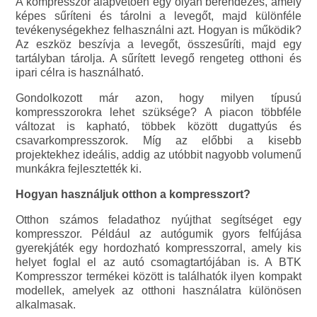
A kompresszor alapvetően egy olyan berendezés, amely
képes sűríteni és tárolni a levegőt, majd különféle
tevékenységekhez felhasználni azt. Hogyan is működik?
Az eszköz beszívja a levegőt, összesűríti, majd egy
tartályban tárolja. A sűrített levegő rengeteg otthoni és
ipari célra is használható.
Gondolkozott már azon, hogy milyen típusú
kompresszorokra lehet szüksége? A piacon többféle
változat is kapható, többek között dugattyús és
csavarkompresszorok. Míg az előbbi a kisebb
projektekhez ideális, addig az utóbbit nagyobb volumenű
munkákra fejlesztették ki.
Hogyan használjuk otthon a kompresszort?
Otthon számos feladathoz nyújthat segítséget egy
kompresszor. Például az autógumik gyors felfújása
gyerekjáték egy hordozható kompresszorral, amely kis
helyet foglal el az autó csomagtartójában is. A BTK
Kompresszor termékei között is találhatók ilyen kompakt
modellek, amelyek az otthoni használatra különösen
alkalmasak.