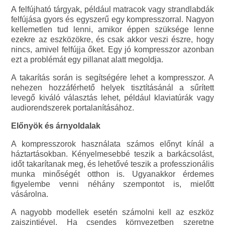
A felfújható tárgyak, például matracok vagy strandlabdák
felfújása gyors és egyszerű egy kompresszorral. Nagyon
kellemetlen tud lenni, amikor éppen szüksége lenne
ezekre az eszközökre, és csak akkor veszi észre, hogy
nincs, amivel felfújja őket. Egy jó kompresszor azonban
ezt a problémát egy pillanat alatt megoldja.
A takarítás során is segítségére lehet a kompresszor. A
nehezen hozzáférhető helyek tisztításánál a sűrített
levegő kiváló választás lehet, például klaviatúrák vagy
audiorendszerek portalanításához.
Előnyök és árnyoldalak
A kompresszorok használata számos előnyt kínál a
háztartásokban. Kényelmesebbé teszik a barkácsolást,
időt takarítanak meg, és lehetővé teszik a professzionális
munka minőségét otthon is. Ugyanakkor érdemes
figyelembe venni néhány szempontot is, mielőtt
vásárolna.
A nagyobb modellek esetén számolni kell az eszköz
zajszintjével. Ha csendes környezetben szeretne