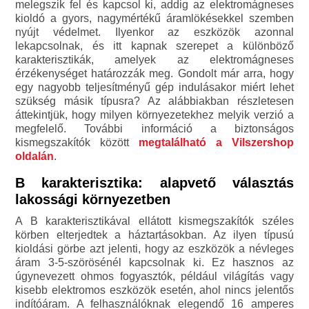
melegszik fel és kapcsol ki, addig az elektromágneses
kioldó a gyors, nagymértékű áramlökésekkel szemben
nyújt védelmet. Ilyenkor az eszközök azonnal
lekapcsolnak, és itt kapnak szerepet a különböző
karakterisztikák, amelyek az elektromágneses
érzékenységet határozzák meg. Gondolt már arra, hogy
egy nagyobb teljesítményű gép indulásakor miért lehet
szükség másik típusra? Az alábbiakban részletesen
áttekintjük, hogy milyen környezetekhez melyik verzió a
megfelelő. További információ a biztonságos
kismegszakítók között
megtalálható a Vilszershop
oldalán
.
B karakterisztika: alapvető választás
lakossági környezetben
A B karakterisztikával ellátott kismegszakítók széles
körben elterjedtek a háztartásokban. Az ilyen típusú
kioldási görbe azt jelenti, hogy az eszközök a névleges
áram 3-5-szörösénél kapcsolnak ki. Ez hasznos az
úgynevezett ohmos fogyasztók, például világítás vagy
kisebb elektromos eszközök esetén, ahol nincs jelentős
indítóáram. A felhasználóknak elegendő 16 amperes