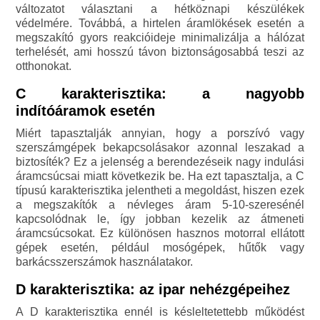
változatot választani a hétköznapi készülékek
védelmére. Továbbá, a hirtelen áramlökések esetén a
megszakító gyors reakcióideje minimalizálja a hálózat
terhelését, ami hosszú távon biztonságosabbá teszi az
otthonokat.
C karakterisztika: a nagyobb
indítóáramok esetén
Miért tapasztalják annyian, hogy a porszívó vagy
szerszámgépek bekapcsolásakor azonnal leszakad a
biztosíték? Ez a jelenség a berendezéseik nagy indulási
áramcsúcsai miatt következik be. Ha ezt tapasztalja, a C
típusú karakterisztika jelentheti a megoldást, hiszen ezek
a megszakítók a névleges áram 5-10-szeresénél
kapcsolódnak le, így jobban kezelik az átmeneti
áramcsúcsokat. Ez különösen hasznos motorral ellátott
gépek esetén, például mosógépek, hűtők vagy
barkácsszerszámok használatakor.
D karakterisztika: az ipar nehézgépeihez
A D karakterisztika ennél is késleltetettebb működést