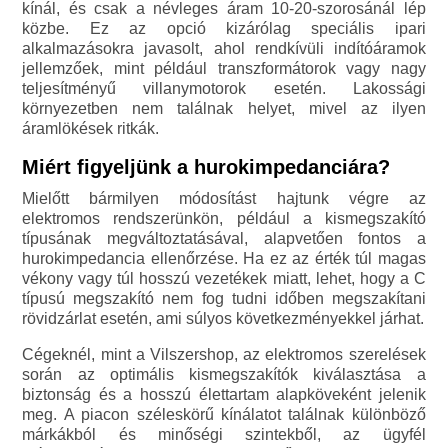
kínál, és csak a névleges áram 10-20-szorosánál lép
közbe. Ez az opció kizárólag speciális ipari
alkalmazásokra javasolt, ahol rendkívüli indítóáramok
jellemzőek, mint például transzformátorok vagy nagy
teljesítményű villanymotorok esetén. Lakossági
környezetben nem találnak helyet, mivel az ilyen
áramlökések ritkák.
Miért figyeljünk a hurokimpedanciára?
Mielőtt bármilyen módosítást hajtunk végre az
elektromos rendszerünkön, például a kismegszakító
típusának megváltoztatásával, alapvetően fontos a
hurokimpedancia ellenőrzése. Ha ez az érték túl magas
vékony vagy túl hosszú vezetékek miatt, lehet, hogy a C
típusú megszakító nem fog tudni időben megszakítani
rövidzárlat esetén, ami súlyos következményekkel járhat.
Cégeknél, mint a Vilszershop, az elektromos szerelések
során az optimális kismegszakítók kiválasztása a
biztonság és a hosszú élettartam alapköveként jelenik
meg. A piacon széleskörű kínálatot találnak különböző
márkákból és minőségi szintekből, az ügyfél