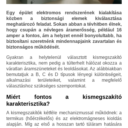
Egy épület elektromos rendszerének kialakítása
közben a biztonsági elemek kiválasztása
meghatározó feladat. Sokan abban a tévhitben élnek,
hogy csupán a névleges áramerősség, például 16
amper a fontos, ám a helyzet ennél bonyolultabb, ha
biztosítani szeretnénk mindennapjaink zavartalan és
biztonságos működését.
Gyakran a helytelenül választott kismegszakító
karakterisztika, nem pedig a túlterhelt hálózat okozza a
váratlan áramszüneteket és leoldásokat. Az alábbiakban
bemutatjuk a B, C és D típusok lényegi különbségeit,
alkalmazási területeiket, valamint a megfelelő
választáshoz szükséges szempontokat.
Miért fontos a kismegszakító
karakterisztika?
A kismegszakítók kétféle mechanizmussal működnek: a
termikus (hőérzékelős) és az elektromágneses kioldás
alapján. Míg az első a hosszan tartó túláram hatására