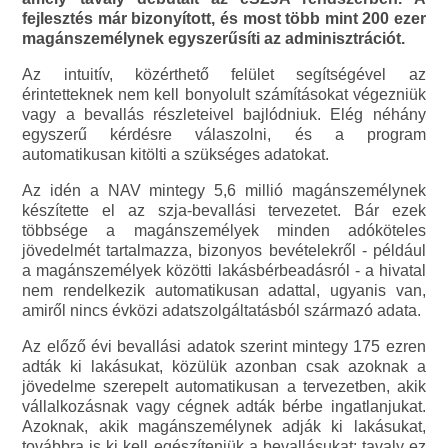
fejlesztés már bizonyított, és most több mint 200 ezer
magánszemélynek egyszerűsíti az adminisztrációt.
Az intuitív, közérthető felület segítségével az
érintetteknek nem kell bonyolult számításokat végezniük
vagy a bevallás részleteivel bajlódniuk. Elég néhány
egyszerű kérdésre válaszolni, és a program
automatikusan kitölti a szükséges adatokat.
Az idén a NAV mintegy 5,6 millió magánszemélynek
készítette el az szja-bevallási tervezetet. Bár ezek
többsége a magánszemélyek minden adóköteles
jövedelmét tartalmazza, bizonyos bevételekről - például
a magánszemélyek közötti lakásbérbeadásról - a hivatal
nem rendelkezik automatikusan adattal, ugyanis van,
amiről nincs évközi adatszolgáltatásból származó adata.
Az előző évi bevallási adatok szerint mintegy 175 ezren
adták ki lakásukat, közülük azonban csak azoknak a
jövedelme szerepelt automatikusan a tervezetben, akik
vállalkozásnak vagy cégnek adták bérbe ingatlanjukat.
Azoknak, akik magánszemélynek adják ki lakásukat,
továbbra is ki kell egészíteniük a bevallásukat: tavaly ez