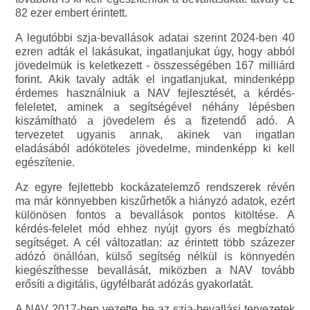
82 ezer embert érintett.
A legutóbbi szja-bevallások adatai szerint 2024-ben 40
ezren adták el lakásukat, ingatlanjukat úgy, hogy abból
jövedelmük is keletkezett - összességében 167 milliárd
forint. Akik tavaly adták el ingatlanjukat, mindenképp
érdemes használniuk a NAV fejlesztését, a kérdés-
feleletet, aminek a segítségével néhány lépésben
kiszámítható a jövedelem és a fizetendő adó. A
tervezetet ugyanis annak, akinek van ingatlan
eladásából adóköteles jövedelme, mindenképp ki kell
egészítenie.
Az egyre fejlettebb kockázatelemző rendszerek révén
ma már könnyebben kiszűrhetők a hiányzó adatok, ezért
különösen fontos a bevallások pontos kitöltése. A
kérdés-felelet mód ehhez nyújt gyors és megbízható
segítséget. A cél változatlan: az érintett több százezer
adózó önállóan, külső segítség nélkül is könnyedén
kiegészíthesse bevallását, miközben a NAV tovább
erősíti a digitális, ügyfélbarát adózás gyakorlatát.
A NAV 2017-ben vezette be az szja-bevallási tervezetek