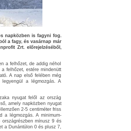
és napközben is fagyni fog.
ól a fagy, és vasárnap már
ofit Zrt. előrejelzéséből,
ken a felhőzet, de addig néhol
a felhőzet, estére mindenütt
ható. A nap első felében még
k, legyengül a légmozgás. A
szaka nyugat felől az ország
 eső, amely napközben nyugat
llemzően 2-5 centiméter friss
rad a légmozgás. A minimum-
ő országrészben mínusz 9 és
et a Dunántúlon 0 és plusz 7,