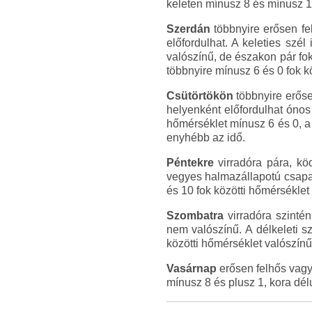
keleten mínusz 8 és mínusz 1 
Szerdán
többnyire erősen fel
előfordulhat. A keleties sz
valószínű, de északon pár fo
többnyire mínusz 6 és 0 fok kö
Csütörtökön
többnyire erőse
helyenként előfordulhat óno
hőmérséklet mínusz 6 és 0, a
enyhébb az idő.
Péntekre
virradóra pára, kö
vegyes halmazállapotú csapad
és 10 fok közötti hőmérséklet
Szombatra
virradóra szinté
nem valószínű. A délkeleti s
közötti hőmérséklet valószínű
Vasárnap
erősen felhős vagy 
mínusz 8 és plusz 1, kora dél