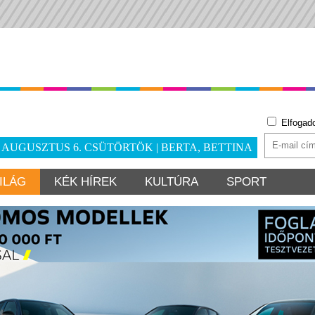
Elfogad
. AUGUSZTUS 6. CSÜTÖRTÖK | BERTA, BETTINA
ILÁG
KÉK HÍREK
KULTÚRA
SPORT