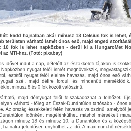
ét: kedd hajnalban akár mínusz 18 Celsius-fok is lehet, 
 területen várható ismét ónos eső, majd enged szorításáb
 10 fok is lehet napközben - derül ki a HungaroMet Nonpr
l az MTI-hez. (Fotó: pixabay)
os idővel indul a nap, délelőtt az északkeleti tájakon is csök
Napközben nyugat felől ismét megnövekszik, megvastagszik 
tól, estétől nyugat felől eleinte havazás, majd ónos eső vár
yugati szél, majd délire fordul, és mindenütt mérséklődi
let mínusz 8 és 0 fok között valószínű.
várható, majd délnyugat felől felszakadozhat a felhőzet. Éj
 helyen várható - főleg az Észak-Dunántúlon tartósabb - ónos
be. Az ország északkeleti felén havazás valószínű, amelyből je
l-Dunántúlon időnként megélénkülhet, máshol mérsékelt ma
szágon mínusz 18 és mínusz 10, a Dunántúlon és a középs
ű, hajnalra jelentősen enyhülhet az idő. A maximum-hőmérsékl