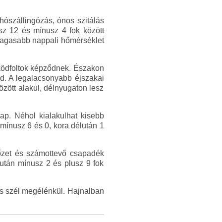
hószállingózás, ónos szitálás
sz 12 és mínusz 4 fok között
gmagasabb nappali hőmérséklet
 ködfoltok képződnek. Északon
d. A legalacsonyabb éjszakai
zött alakul, délnyugaton lesz
ap. Néhol kialakulhat kisebb
mínusz 6 és 0, kora délután 1
hőzet és számottevő csapadék
lután mínusz 2 és plusz 9 fok
ies szél megélénkül. Hajnalban