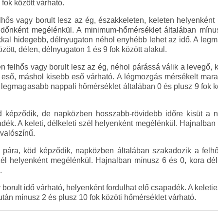
fok között várható.
hős vagy borult lesz az ég, északkeleten, keleten helyenként 
él időnként megélénkül. A minimum-hőmérséklet általában mínu
kkal hidegebb, délnyugaton néhol enyhébb lehet az idő. A le
zött, délen, délnyugaton 1 és 9 fok között alakul.
n felhős vagy borult lesz az ég, néhol párássá válik a levegő,
s eső, máshol kisebb eső várható. A légmozgás mérsékelt mara
 legmagasabb nappali hőmérséklet általában 0 és plusz 9 fok kö
d képződik, de napközben hosszabb-rövidebb időre kisüt a n
ék. A keleti, délkeleti szél helyenként megélénkül. Hajnalban 
 valószínű.
n pára, köd képződik, napközben általában szakadozik a fel
zél helyenként megélénkül. Hajnalban mínusz 6 és 0, kora dé
.
borult idő várható, helyenként fordulhat elő csapadék. A kelet
után mínusz 2 és plusz 10 fok közöti hőmérséklet várható.