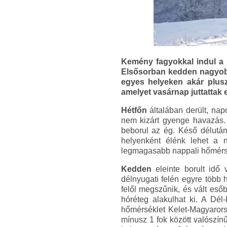
Kemény fagyokkal indul a h
Elsősorban kedden nagyobb
egyes helyeken akár plusz
amelyet vasárnap juttattak e
Hétfőn
általában derült, nap
nem kizárt gyenge havazás. 
beborul az ég. Késő délután
helyenként élénk lehet a n
legmagasabb nappali hőmérsék
Kedden
eleinte borult idő 
délnyugati felén egyre több
felől megszűnik, és vált eső
hóréteg alakulhat ki. A Dé
hőmérséklet Kelet-Magyaror
mínusz 1 fok között valószín