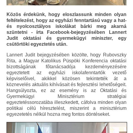
Közös érdekünk, hogy eloszlassunk minden olyan
feltételezést, hogy az egyházi fenntartású vagy a hat-
és nyolcosztályos iskolákat bárki meg akarná
szüntetni - írta Facebook-bejegyzésében Lannert
Judit oktatási és gyermekügyi miniszter, egy
csütörtöki egyeztetés után.
Lannert Judit bejegyzésében közölte, hogy Rubovszky
Rita, a Magyar Katolikus Püspöki Konferencia oktatási
bizottságának főtanácsadója kezdeményezésére
egyeztetett az egyházi iskolafenntartók vezető
képviselőivel, akikkel közösen tekintették át a
köznevelés aktuális kihívásait és fejlesztési lehetőségeit.
Hangsúlyozta, ez az esemény is az Oktatási és
Gyermekügyi Minisztérium stratégiai
egyeztetéssorozatába illeszkedett, cáfolva minden olyan
politikai célú híresztelést, miszerint a minisztérium
egyezetetés nélkül hozna meg fontos döntéseket.