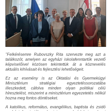
"Felkérésemre Rubovszky Rita szervezte meg azt a
találkozót, amelyen az egyházi iskolafenntartók vezető
képviselőivel közösen tekintettük át a köznevelés
aktuális kihívásait és fejlesztési lehetőségeit.
Ez az esemény is az Oktatási és Gyermekügyi
Minisztérium stratégiai egyeztetéssorozatába
illeszkedett, cáfolva minden olyan politikai célú
híresztelést, miszerint a minisztérium egyezetetés nélkül
hozna meg fontos döntéseket.
A katolikus, református, evangélikus, baptista és zsidó