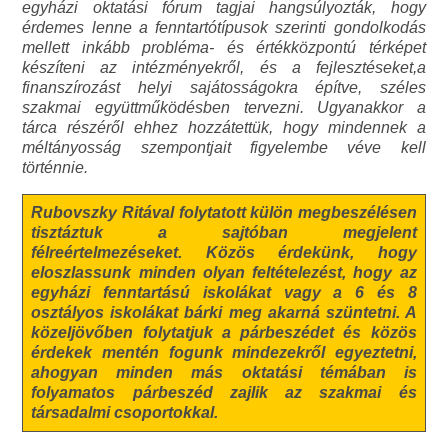
egyházi oktatási fórum tagjai hangsúlyozták, hogy
érdemes lenne a fenntartótípusok szerinti gondolkodás
mellett inkább probléma- és értékközpontú térképet
készíteni az intézményekről, és a fejlesztéseket,a
finanszírozást helyi sajátosságokra építve, széles
szakmai együttműködésben tervezni. Ugyanakkor a
tárca részéről ehhez hozzátettük, hogy mindennek a
méltányosság szempontjait figyelembe véve kell
történnie.
Rubovszky Ritával folytatott külön megbeszélésen
tisztáztuk a sajtóban megjelent
félreértelmezéseket. Közös érdekünk, hogy
eloszlassunk minden olyan feltételezést, hogy az
egyházi fenntartású iskolákat vagy a 6 és 8
osztályos iskolákat bárki meg akarná szüntetni. A
közeljövőben folytatjuk a párbeszédet és közös
érdekek mentén fogunk mindezekről egyeztetni,
ahogyan minden más oktatási témában is
folyamatos párbeszéd zajlik az szakmai és
társadalmi csoportokkal.