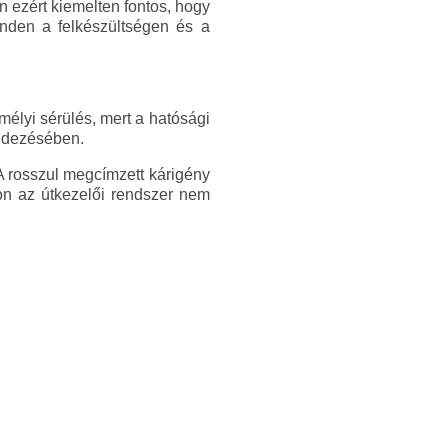
n ezért kiemelten fontos, hogy
inden a felkészültségen és a
emélyi sérülés, mert a hatósági
endezésében.
 A rosszul megcímzett kárigény
gon az útkezelői rendszer nem