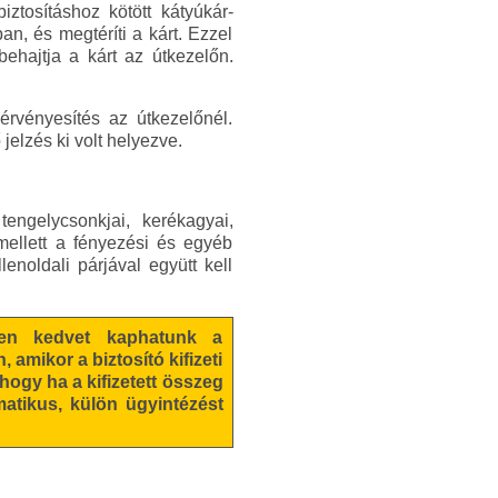
tosításhoz kötött kátyúkár-
ban, és megtéríti a kárt. Ezzel
behajtja a kárt az útkezelőn.
érvényesítés az útkezelőnél.
jelzés ki volt helyezve.
engelycsonkjai, kerékagyai,
Emellett a fényezési és egyéb
enoldali párjával együtt kell
yen kedvet kaphatunk a
mikor a biztosító kifizeti
hogy ha a kifizetett összeg
matikus, külön ügyintézést