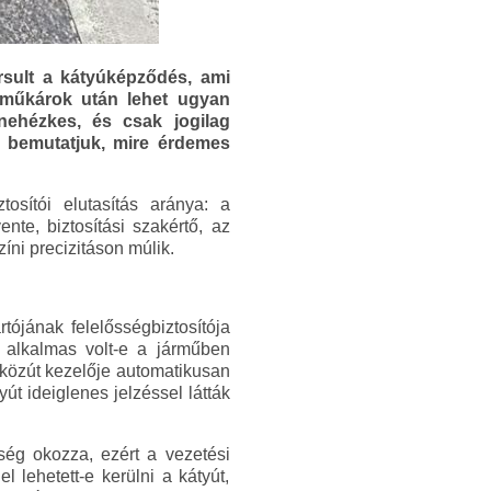
rsult a kátyúképződés, ami
árműkárok után lehet ugyan
 nehézkes, és csak jogilag
el bemutatjuk, mire érdemes
sítói elutasítás aránya: a
nte, biztosítási szakértő, az
íni precizitáson múlik.
tójának felelősségbiztosítója
 alkalmas volt-e a járműben
a közút kezelője automatikusan
út ideiglenes jelzéssel látták
ég okozza, ezért a vezetési
 lehetett-e kerülni a kátyút,