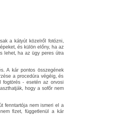
k a kátyút közelről fotózni,
képeket, és külön előny, ha az
s lehet, ha az ügy peres útra
lés. A kár pontos összegének
rzése a procedúra végéig, és
l fogtörés - esetén az orvosi
aszthatják, hogy a sofőr nem
t fenntartója nem ismeri el a
 nem fizet, függetlenül a kár