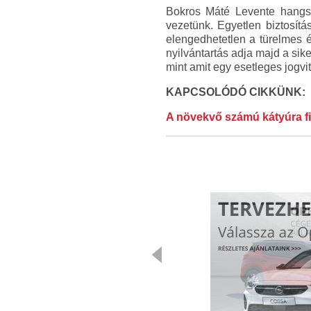
Bokros Máté Levente hangsú
vezetünk. Egyetlen biztosít
elengedhetetlen a türelmes é
nyilvántartás adja majd a sik
mint amit egy esetleges jogvit
KAPCSOLÓDÓ CIKKÜNK:
A növekvő számú kátyúra fi