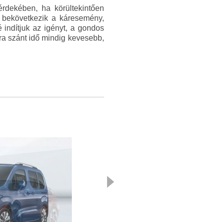
rdekében, ha körültekintően
s bekövetkezik a káresemény,
 indítjuk az igényt, a gondos
ára szánt idő mindig kevesebb,