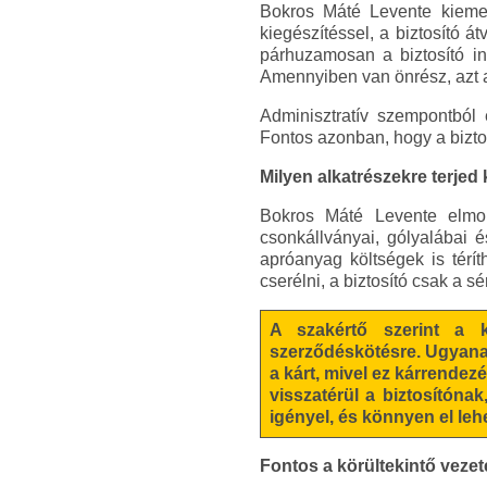
Bokros Máté Levente kiemel
kiegészítéssel, a biztosító át
párhuzamosan a biztosító int
Amennyiben van önrész, azt az
Adminisztratív szempontból 
Fontos azonban, hogy a biztosí
Milyen alkatrészekre terjed 
Bokros Máté Levente elmond
csonkállványai, gólyalábai é
apróanyag költségek is térít
cserélni, a biztosító csak a sér
A szakértő szerint a 
szerződéskötésre. Ugyanak
a kárt, mivel ez kárrendez
visszatérül a biztosítóna
igényel, és könnyen el lehet
Fontos a körültekintő vezet