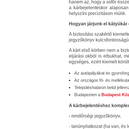
hanem az, hogy a sofőr ésszer
a kárbejelentéskor alaposan
helyszíni precizitáson múlik.
Hogyan járjunk el kátyúkár
A biztosítási szakértő kiemelt
jegyzőkönyv kulcsfontosságú
A kárt első körben nem a bizt
eljárási okból is elbukhat, 
egységes, ezért kiemelt körül
Az autópályákat és gyorsforg
Az országos fő- és mellékuta
Településhatáron belül jelle
Budapesten a
Budapest Közú
A kárbejelentéshez komple
-
rendőrségi jegyzőkönyv,
- tanúnyilatkozat (ha van, és 