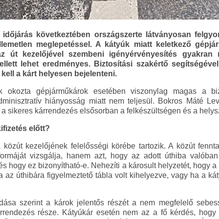
s időjárás következtében országszerte látványosan felgyo
llemetlen meglepetéssel. A kátyúk miatt keletkező gépj
 az út kezelőjével szembeni igényérvényesítés gyakran
 mellett lehet eredményes. Biztosítási szakértő segítségév
 kell a kárt helyesen bejelenteni.
 okozta gépjárműkárok esetében viszonylag magas a bizto
inisztratív hiányosság miatt nem teljesül. Bokros Máté Leve
t a sikeres kárrendezés elsősorban a felkészültségen és a helysz
ifizetés előtt?
 közút kezelőjének felelősségi körébe tartozik. A közút fenntar
ormáját vizsgálja, hanem azt, hogy az adott úthiba valóban
 és hogy ez bizonyítható-e. Nehezíti a károsult helyzetét, hogy 
a az úthibára figyelmeztető tábla volt kihelyezve, vagy ha a káty
ása szerint a károk jelentős részét a nem megfelelő sebess
rendezés része. Kátyúkár esetén nem az a fő kérdés, hogy el