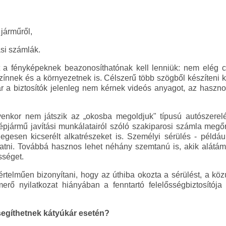
 járműről,
ási számlák.
 a fényképeknek beazonosíthatónak kell lenniük: nem elég csa
színnek és a környezetnek is. Célszerű több szögből készíteni 
 Bár a biztosítók jelenleg nem kérnek videós anyagot, az haszno
yenkor nem játszik az „okosba megoldjuk" típusú autószere
pjármű javítási munkálatairól szóló szakiparosi számla megő
gesen kicserélt alkatrészeket is. Személyi sérülés - példáu
tatni. Továbbá hasznos lehet néhány szemtanú is, akik alátám
sséget.
rtelműen bizonyítani, hogy az úthiba okozta a sérülést, a közú
merő nyilatkozat hiányában a fenntartó felelősségbiztosítója
egíthetnek kátyúkár esetén?