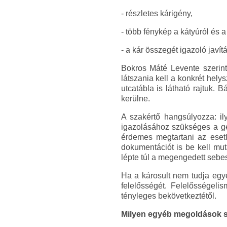
- részletes kárigény,
- több fénykép a kátyúról és a
- a kár összegét igazoló javít
Bokros Máté Levente szerint
látszania kell a konkrét hely
utcatábla is látható rajtuk.
kerülne.
A szakértő hangsúlyozza: il
igazolásához szükséges a gé
érdemes megtartani az esetle
dokumentációt is be kell mu
lépte túl a megengedett sebe
Ha a károsult nem tudja egyé
felelősségét. Felelősségelis
tényleges bekövetkeztétől.
Milyen egyéb megoldások s