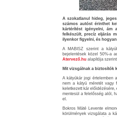
A szokatlanul hideg, jege
számos autóst érinthet ke
kártérítést igényelni, ám
felkészült, precíz eljárás
ilyenkor figyelni, és hogyan
A MABISZ szerint a kátyúk
bejelentések közel 50%-a adm
Atervező.hu
alapítója szerin
Mit vizsgálnak a biztosítók k
A kátyúkár jogi értelemben a
nem a kátyú méretét vagy f
keletkezett kár előidézésére,
mentesül a felelősség alól, h
el.
Bokros Máté Levente elmond
körülmények vizsgálata a kár