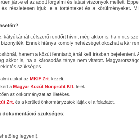
űen járt-e el az adott forgalmi és látási viszonyok mellett. Éppe
 és részletesen írjuk le a történteket és a körülményeket. M
 esetén?
e: kátyúkárnál célszerű rendőrt hívni, még akkor is, ha nincs sz
 bizonyíték. Ennek hiánya komoly nehézséget okozhat a kár r
osítónál, hanem a közút fenntartójánál kell írásban bejelenteni.
még akkor is, ha a károsodás ténye nem vitatott. Magyarorszá
tekintés szükséges.
almi utakat az
MKIF Zrt.
kezeli.
kért a
Magyar Közút Nonprofit Kft.
felel.
mzően az önkormányzat az illetékes.
t Zrt.
és a kerületi önkormányzatok látják el a feladatot.
x dokumentáció szükséges:
lehetőleg legyen!),