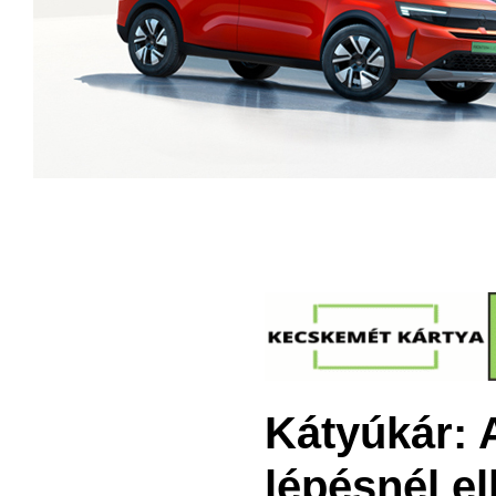
Kátyúkár: 
lépésnél el