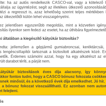
te: ha az autós rendelkezik CASCO-val, vagy a kötelező biz
vállalja az ügyintézést, segít az illetékes útkezelő azonosításá
ézi a regresszt is, azaz lehetőség szerint teljes mértékben 
 útkezelőtől külön lehet visszaigényelni.
ez jelentősen egyszerűbb megoldás, mint a közvetlen igény
tás ilyenkor sem fedezi az esetet, ha az úthibára figyelmeztető 
ki általában a kiegészítő kátyúkár biztosítás?
ta: jellemzően a gépjármű gumiabroncsai, keréktárcsái, t
s lengéscsillapítói tartoznak a biztosított alkatrészek közé. 
hetők. Érdemes számolni azzal, hogy ha egy alkatrészt az ell
ült darabot téríti, a párját nem.
kátyúkár biztosítások éves díja alacsony, így könn
kor fontos tudni, hogy a CASCO bónusz fokozata csökken, a
ésnek minősül, és a következő évek díja emelkedhet. Jó hír, 
k, a bónusz fokozat visszaállítható. Ez azonban nem auto
 felejteni.
és