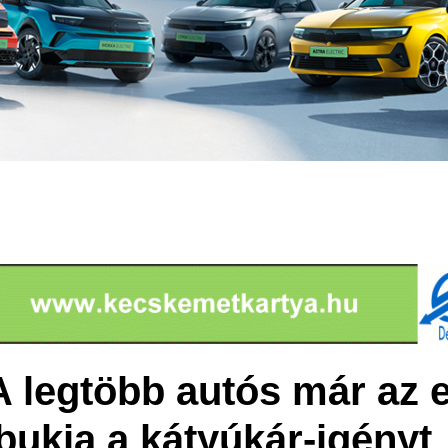
A legtöbb autós már az 
bukja a kátyúkár-igényt