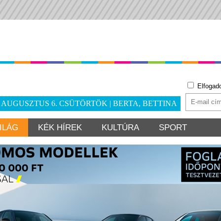
Elfogad
. AUGUSZTUS 6. CSÜTÖRTÖK | BERTA, BETTINA
ILÁG
KÉK HÍREK
KULTÚRA
SPORT