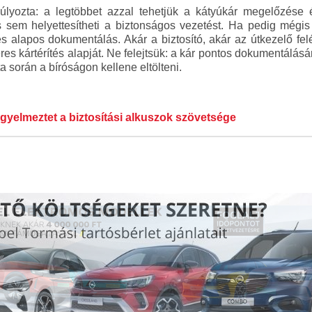
lyozta: a legtöbbet azzal tehetjük a kátyúkár megelőzése é
ás sem helyettesítheti a biztonságos vezetést. Ha pedig mégi
s alapos dokumentálás. Akár a biztosító, akár az útkezelő felé
eres kártérítés alapját. Ne felejtsük: a kár pontos dokumentálás
a során a bíróságon kellene eltölteni.
gyelmeztet a biztosítási alkuszok szövetsége