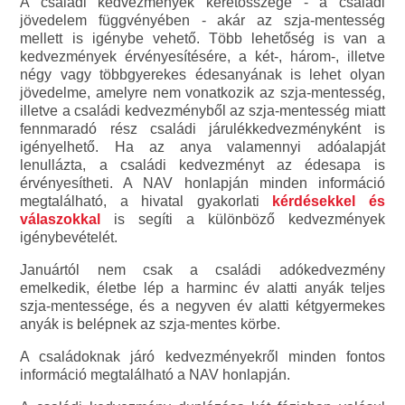
A családi kedvezmények keretösszege - a családi
jövedelem függvényében - akár az szja-mentesség
mellett is igénybe vehető. Több lehetőség is van a
kedvezmények érvényesítésére, a két-, három-, illetve
négy vagy többgyerekes édesanyának is lehet olyan
jövedelme, amelyre nem vonatkozik az szja-mentesség,
illetve a családi kedvezményből az szja-mentesség miatt
fennmaradó rész családi járulékkedvezményként is
igényelhető. Ha az anya valamennyi adóalapját
lenullázta, a családi kedvezményt az édesapa is
érvényesítheti. A NAV honlapján minden információ
megtalálható, a hivatal gyakorlati
kérdésekkel és
válaszokkal
is segíti a különböző kedvezmények
igénybevételét.
Januártól nem csak a családi adókedvezmény
emelkedik, életbe lép a harminc év alatti anyák teljes
szja-mentessége, és a negyven év alatti kétgyermekes
anyák is belépnek az szja-mentes körbe.
A családoknak járó kedvezményekről minden fontos
információ megtalálható a NAV honlapján.