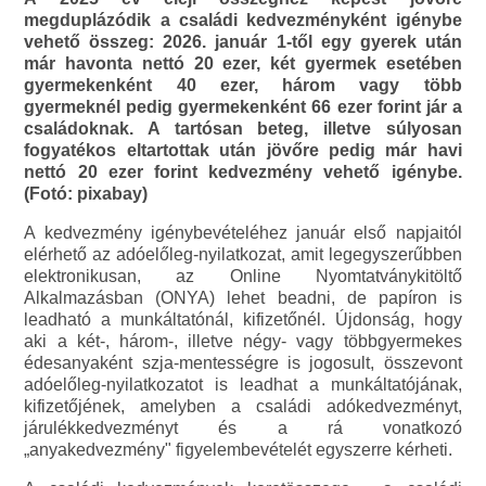
megduplázódik a családi kedvezményként igénybe
vehető összeg: 2026. január 1-től egy gyerek után
már havonta nettó 20 ezer, két gyermek esetében
gyermekenként 40 ezer, három vagy több
gyermeknél pedig gyermekenként 66 ezer forint jár a
családoknak. A tartósan beteg, illetve súlyosan
fogyatékos eltartottak után jövőre pedig már havi
nettó 20 ezer forint kedvezmény vehető igénybe.
(Fotó: pixabay)
A kedvezmény igénybevételéhez január első napjaitól
elérhető az adóelőleg-nyilatkozat, amit legegyszerűbben
elektronikusan, az Online Nyomtatványkitöltő
Alkalmazásban (ONYA) lehet beadni, de papíron is
leadható a munkáltatónál, kifizetőnél. Újdonság, hogy
aki a két-, három-, illetve négy- vagy többgyermekes
édesanyaként szja-mentességre is jogosult, összevont
adóelőleg-nyilatkozatot is leadhat a munkáltatójának,
kifizetőjének, amelyben a családi adókedvezményt,
járulékkedvezményt és a rá vonatkozó
„anyakedvezmény" figyelembevételét egyszerre kérheti.