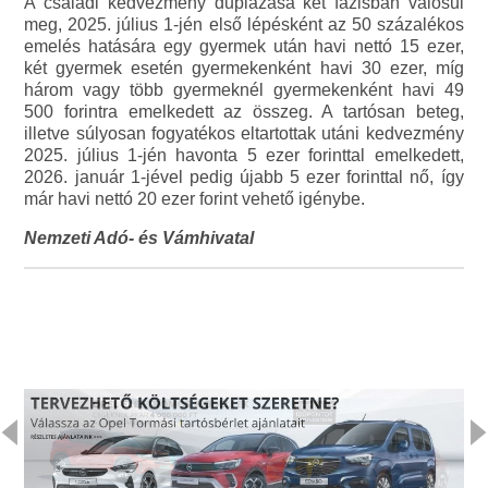
A családi kedvezmény duplázása két fázisban valósul
meg, 2025. július 1-jén első lépésként az 50 százalékos
emelés hatására egy gyermek után havi nettó 15 ezer,
két gyermek esetén gyermekenként havi 30 ezer, míg
három vagy több gyermeknél gyermekenként havi 49
500 forintra emelkedett az összeg. A tartósan beteg,
illetve súlyosan fogyatékos eltartottak utáni kedvezmény
2025. július 1-jén havonta 5 ezer forinttal emelkedett,
2026. január 1-jével pedig újabb 5 ezer forinttal nő, így
már havi nettó 20 ezer forint vehető igénybe.
Nemzeti Adó- és Vámhivatal