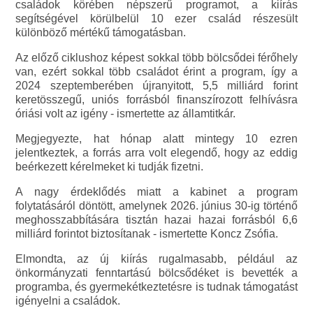
családok körében népszerű programot, a kiírás
segítségével körülbelül 10 ezer család részesült
különböző mértékű támogatásban.
Az előző ciklushoz képest sokkal több bölcsődei férőhely
van, ezért sokkal több családot érint a program, így a
2024 szeptemberében újranyitott, 5,5 milliárd forint
keretösszegű, uniós forrásból finanszírozott felhívásra
óriási volt az igény - ismertette az államtitkár.
Megjegyezte, hat hónap alatt mintegy 10 ezren
jelentkeztek, a forrás arra volt elegendő, hogy az eddig
beérkezett kérelmeket ki tudják fizetni.
A nagy érdeklődés miatt a kabinet a program
folytatásáról döntött, amelynek 2026. június 30-ig történő
meghosszabbítására tisztán hazai hazai forrásból 6,6
milliárd forintot biztosítanak - ismertette Koncz Zsófia.
Elmondta, az új kiírás rugalmasabb, például az
önkormányzati fenntartású bölcsődéket is bevették a
programba, és gyermekétkeztetésre is tudnak támogatást
igényelni a családok.