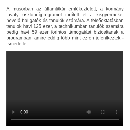
A műsorban az államtitkár emlékeztetett, a kormány
tavaly ösztöndíjprogramot indított el a kisgyermeket
nevelő hallgatók és tanulók számára. A felsőoktatásban
tanulók havi 125 ezer, a technikumban tanulók számára
pedig havi 59 ezer forintos támogatást biztosítanak a
programban, amire eddig több mint ezren jelentkeztek -
ismertette.