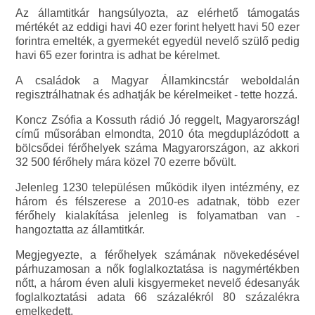
Az államtitkár hangsúlyozta, az elérhető támogatás
mértékét az eddigi havi 40 ezer forint helyett havi 50 ezer
forintra emelték, a gyermekét egyedül nevelő szülő pedig
havi 65 ezer forintra is adhat be kérelmet.
A családok a Magyar Államkincstár weboldalán
regisztrálhatnak és adhatják be kérelmeiket - tette hozzá.
Koncz Zsófia a Kossuth rádió Jó reggelt, Magyarország!
című műsorában elmondta, 2010 óta megduplázódott a
bölcsődei férőhelyek száma Magyarországon, az akkori
32 500 férőhely mára közel 70 ezerre bővült.
Jelenleg 1230 településen működik ilyen intézmény, ez
három és félszerese a 2010-es adatnak, több ezer
férőhely kialakítása jelenleg is folyamatban van -
hangoztatta az államtitkár.
Megjegyezte, a férőhelyek számának növekedésével
párhuzamosan a nők foglalkoztatása is nagymértékben
nőtt, a három éven aluli kisgyermeket nevelő édesanyák
foglalkoztatási adata 66 százalékról 80 százalékra
emelkedett.