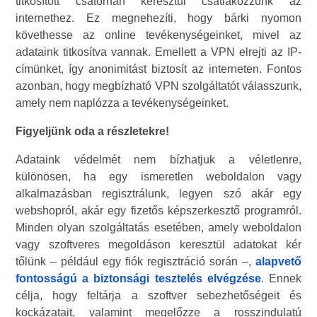
titkosított csatornán keresztül csatlakozzunk az
internethez. Ez megnehezíti, hogy bárki nyomon
követhesse az online tevékenységeinket, mivel az
adataink titkosítva vannak. Emellett a VPN elrejti az IP-
címünket, így anonimitást biztosít az interneten. Fontos
azonban, hogy megbízható VPN szolgáltatót válasszunk,
amely nem naplózza a tevékenységeinket.
Figyeljünk oda a részletekre!
Adataink védelmét nem bízhatjuk a véletlenre,
különösen, ha egy ismeretlen weboldalon vagy
alkalmazásban regisztrálunk, legyen szó akár egy
webshopról, akár egy fizetős képszerkesztő programról.
Minden olyan szolgáltatás esetében, amely weboldalon
vagy szoftveres megoldáson keresztül adatokat kér
tőlünk – például egy fiók regisztráció során –,
alapvető
fontosságú a biztonsági tesztelés elvégzése
. Ennek
célja, hogy feltárja a szoftver sebezhetőségeit és
kockázatait, valamint megelőzze a rosszindulatú