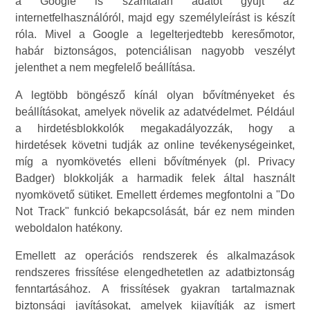
a Google is számtalan adatot gyűjt az
internetfelhasználóról, majd egy személyleírást is készít
róla. Mivel a Google a legelterjedtebb keresőmotor,
habár biztonságos, potenciálisan nagyobb veszélyt
jelenthet a nem megfelelő beállítása.
A legtöbb böngésző kínál olyan bővítményeket és
beállításokat, amelyek növelik az adatvédelmet. Például
a hirdetésblokkolók megakadályozzák, hogy a
hirdetések követni tudják az online tevékenységeinket,
míg a nyomkövetés elleni bővítmények (pl. Privacy
Badger) blokkolják a harmadik felek által használt
nyomkövető sütiket. Emellett érdemes megfontolni a "Do
Not Track" funkció bekapcsolását, bár ez nem minden
weboldalon hatékony.
Emellett az operációs rendszerek és alkalmazások
rendszeres frissítése elengedhetetlen az adatbiztonság
fenntartásához. A frissítések gyakran tartalmaznak
biztonsági javításokat, amelyek kijavítják az ismert