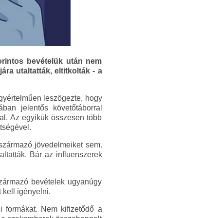
orintos bevételük után nem
a utaltatták, eltitkolták - a
egyértelműen leszögezte, hogy
iában jelentős követőtáborral
tal. Az egyikük összesen több
ttségével.
 származó jövedelmeiket sem.
ltatták. Bár az influenszerek
 származó bevételek ugyanúgy
ell igényelni.
i formákat. Nem kifizetődő a