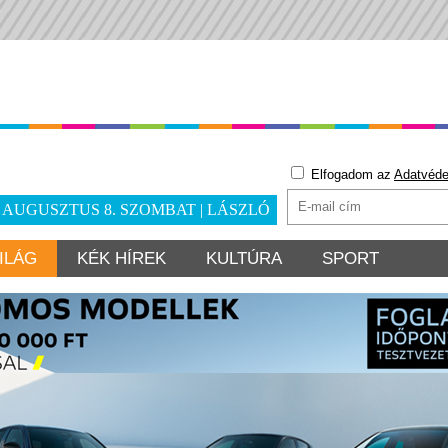
Elfogadom az
Adatvéde
. AUGUSZTUS 8. SZOMBAT | LÁSZLÓ
ILÁG
KÉK HÍREK
KULTÚRA
SPORT