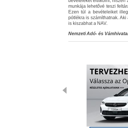
bevételeket eltitkolni, hisze
munkája lehetővé teszi feltár
Ezen túl a bevételeiket ille
pótlékra is számíthatnak. Aki 
is kiszabhat a NAV.
Nemzeti Adó- és Vámhivata