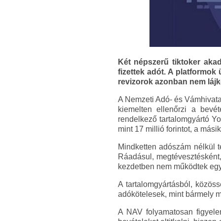
Két népszerű tiktoker aka
fizettek adót. A platformok 
revizorok azonban nem lájko
A Nemzeti Adó- és Vámhivatal
kiemelten ellenőrzi a bevéte
rendelkező tartalomgyártó Yo
mint 17 millió forintot, a mási
Mindketten adószám nélkül t
Ráadásul, megtévesztésként, 
kezdetben nem működtek együt
A tartalomgyártásból, közös
adókötelesek, mint bármely m
A NAV folyamatosan figyelem