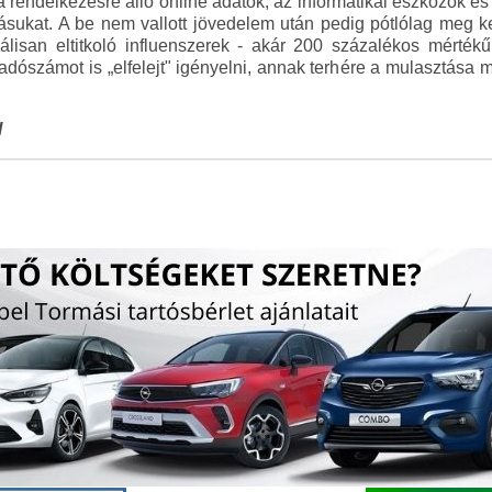
n a rendelkezésre álló online adatok, az informatikai eszközök
ásukat. A be nem vallott jövedelem után pedig pótlólag meg kell
gálisan eltitkoló influenszerek - akár 200 százalékos mérté
adószámot is „elfelejt" igényelni, annak terhére a mulasztása mi
l