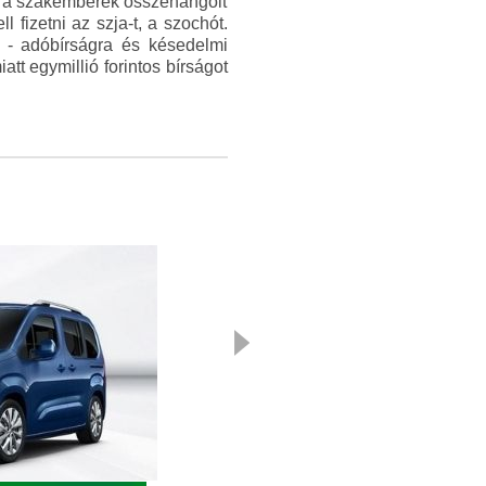
 és a szakemberek összehangolt
 fizetni az szja-t, a szochót.
kű - adóbírságra és késedelmi
att egymillió forintos bírságot