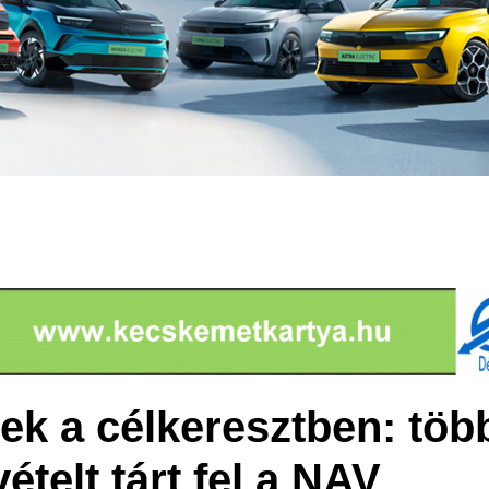
ek a célkeresztben: több
vételt tárt fel a NAV