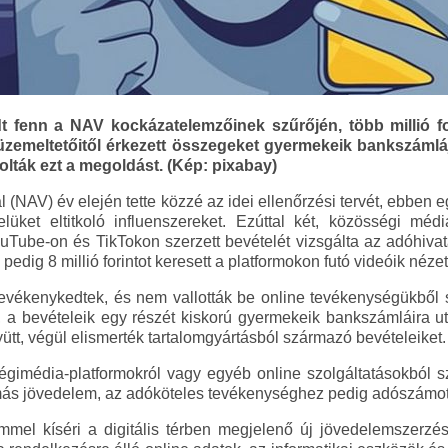
dt fenn a NAV kockázatelemzőinek szűrőjén, több millió f
üzemeltetőitől érkezett összegeket gyermekeik bankszámlájár
lták ezt a megoldást. (Kép: pixabay)
 (NAV) év elején tette közzé az idei ellenőrzési tervét, ebben 
lüket eltitkoló influenszereket. Ezúttal két, közösségi méd
uTube-on és TikTokon szerzett bevételét vizsgálta az adóhiva
k pedig 8 millió forintot keresett a platformokon futó videóik néze
evékenykedtek, és nem vallották be online tevékenységükből
a bevételeik egy részét kiskorú gyermekeik bankszámláira uta
t, végül elismerték tartalomgyártásból származó bevételeiket.
ségimédia-platformokról vagy egyéb online szolgáltatásokból
ás jövedelem, az adóköteles tevékenységhez pedig adószámot k
mel kíséri a digitális térben megjelenő új jövedelemszerzés