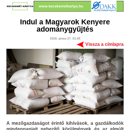
Indul a Magyarok Kenyere
adománygyűjtés
2026. június 27. 01:05
Vissza a címlapra
A mezőgazdaságot érintő kihívások, a gazdálkodók
mindennapjait nehezítő körülmények és az elmúlt