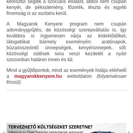
keresztül segítik a szociális ellátást, abból nem csupán
kenyér, de péksütemény, főzelék, tészta és egyéb
finomság is az asztalra kerül.
A Magyarok Kenyere program nem csupán
adománygyűjtés, de közösségi szerepvállalás is, így
továbbra is ingyenesen várja az érdeklődőket,
látogatókat bármely eseményén: aratónapok,
búzaösszeöntő ünnepségek, kenyérünnepek, sőt:
közösségi sütések sora veszi kezdetét a nyári
szezonban határon innen és túl.
Mind a gyűjtőpontok, mind az események listája elérhető
a
magyarokkenyere.hu
weboldalon
(folyamatosan
frissül).