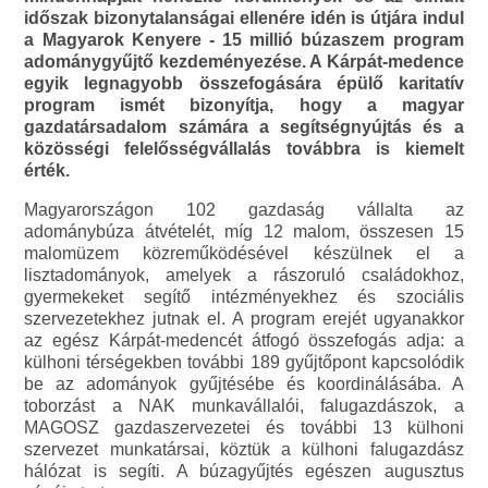
időszak bizonytalanságai ellenére idén is útjára indul
a Magyarok Kenyere - 15 millió búzaszem program
adománygyűjtő kezdeményezése. A Kárpát-medence
egyik legnagyobb összefogására épülő karitatív
program ismét bizonyítja, hogy a magyar
gazdatársadalom számára a segítségnyújtás és a
közösségi felelősségvállalás továbbra is kiemelt
érték.
Magyarországon 102 gazdaság vállalta az
adománybúza átvételét, míg 12 malom, összesen 15
malomüzem közreműködésével készülnek el a
lisztadományok, amelyek a rászoruló családokhoz,
gyermekeket segítő intézményekhez és szociális
szervezetekhez jutnak el. A program erejét ugyanakkor
az egész Kárpát-medencét átfogó összefogás adja: a
külhoni térségekben további 189 gyűjtőpont kapcsolódik
be az adományok gyűjtésébe és koordinálásába. A
toborzást a NAK munkavállalói, falugazdászok, a
MAGOSZ gazdaszervezetei és további 13 külhoni
szervezet munkatársai, köztük a külhoni falugazdász
hálózat is segíti. A búzagyűjtés egészen augusztus