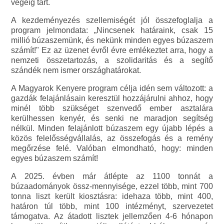
végéig tart.
A kezdeményezés szellemiségét jól összefoglalja a
program jelmondata: „Nincsenek határaink, csak 15
millió búzaszemünk, és nekünk minden egyes búzaszem
számít!" Ez az üzenet évről évre emlékeztet arra, hogy a
nemzeti összetartozás, a szolidaritás és a segítő
szándék nem ismer országhatárokat.
A Magyarok Kenyere program célja idén sem változott: a
gazdák felajánlásain keresztül hozzájárulni ahhoz, hogy
minél több szükséget szenvedő ember asztalára
kerülhessen kenyér, és senki ne maradjon segítség
nélkül. Minden felajánlott búzaszem egy újabb lépés a
közös felelősségvállalás, az összefogás és a remény
megőrzése felé. Valóban elmondható, hogy: minden
egyes búzaszem számít!
A 2025. évben már átlépte az 1100 tonnát a
búzaadományok össz-mennyisége, ezzel több, mint 700
tonna liszt került kiosztásra: idehaza több, mint 400,
határon túl több, mint 100 intézményt, szervezetet
támogatva. Az átadott lisztek jellemzően 4-6 hónapon