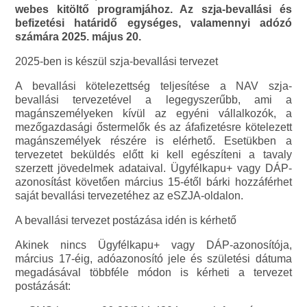
webes kitöltő programjához. Az szja-bevallási és
befizetési határidő egységes, valamennyi adózó
számára 2025. május 20.
2025-ben is készül szja-bevallási tervezet
A bevallási kötelezettség teljesítése a NAV szja-
bevallási tervezetével a legegyszerűbb, ami a
magánszemélyeken kívül az egyéni vállalkozók, a
mezőgazdasági őstermelők és az áfafizetésre kötelezett
magánszemélyek részére is elérhető. Esetükben a
tervezetet beküldés előtt ki kell egészíteni a tavaly
szerzett jövedelmek adataival. Ügyfélkapu+ vagy DÁP-
azonosítást követően március 15-étől bárki hozzáférhet
saját bevallási tervezetéhez az eSZJA-oldalon.
A bevallási tervezet postázása idén is kérhető
Akinek nincs Ügyfélkapu+ vagy DÁP-azonosítója,
március 17-éig, adóazonosító jele és születési dátuma
megadásával többféle módon is kérheti a tervezet
postázását: