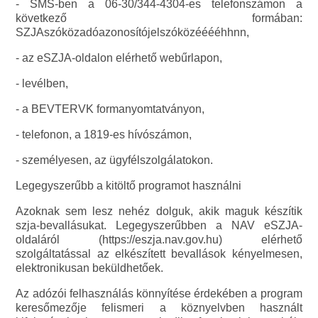
- SMS-ben a 06-30/344-4304-es telefonszámon a
következő formában:
SZJAszóközadóazonosítójelszóközééééhhnn,
- az eSZJA-oldalon elérhető webűrlapon,
- levélben,
- a BEVTERVK formanyomtatványon,
- telefonon, a 1819-es hívószámon,
- személyesen, az ügyfélszolgálatokon.
Legegyszerűbb a kitöltő programot használni
Azoknak sem lesz nehéz dolguk, akik maguk készítik
szja-bevallásukat. Legegyszerűbben a NAV eSZJA-
oldaláról (https://eszja.nav.gov.hu) elérhető
szolgáltatással az elkészített bevallások kényelmesen,
elektronikusan beküldhetőek.
Az adózói felhasználás könnyítése érdekében a program
keresőmezője felismeri a köznyelvben használt