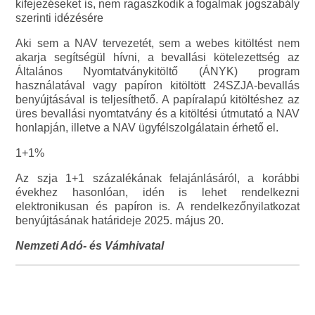
kifejezéseket is, nem ragaszkodik a fogalmak jogszabály
szerinti idézésére
Aki sem a NAV tervezetét, sem a webes kitöltést nem
akarja segítségül hívni, a bevallási kötelezettség az
Általános Nyomtatványkitöltő (ÁNYK) program
használatával vagy papíron kitöltött 24SZJA-bevallás
benyújtásával is teljesíthető. A papíralapú kitöltéshez az
üres bevallási nyomtatvány és a kitöltési útmutató a NAV
honlapján, illetve a NAV ügyfélszolgálatain érhető el.
1+1%
Az szja 1+1 százalékának felajánlásáról, a korábbi
évekhez hasonlóan, idén is lehet rendelkezni
elektronikusan és papíron is. A rendelkezőnyilatkozat
benyújtásának határideje 2025. május 20.
Nemzeti Adó- és Vámhivatal