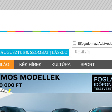
Elfogadom az
Adatvéde
. AUGUSZTUS 8. SZOMBAT | LÁSZLÓ
ILÁG
KÉK HÍREK
KULTÚRA
SPORT