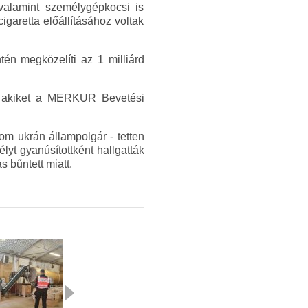
 valamint személygépkocsi is
igaretta előállításához voltak
tén megközelíti az 1 milliárd
k, akiket a MERKUR Bevetési
om ukrán állampolgár - tetten
yt gyanúsítottként hallgatták
 bűntett miatt.