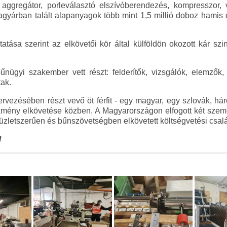
ri aggregátor, porleválasztó elszívóberendezés, kompresszor,
ttagyárban talált alapanyagok több mint 1,5 millió doboz hamis c
atása szerint az elkövetői kör által külföldön okozott kár szin
űnügyi szakember vett részt: felderítők, vizsgálók, elemző
ak.
rvezésében részt vevő öt férfit - egy magyar, egy szlovák, hár
kmény elkövetése közben. A Magyarországon elfogott két személ
 üzletszerűen és bűnszövetségben elkövetett költségvetési csalás
l