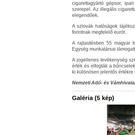
cigarettagyártó gépsor, ipa
szerepel. Az illegális cigare
elegendőek.
A szlovák hatóságok tájékozt
forintnak megfelelő eurót.
A rajtaütésben 55 magyar b
Egység munkatársai támogatt
A jogellenes tevékenység sze
érték és elfogták a bűncsele
ki különösen jelentős értékre
Nemzeti Adó- és Vámhivata
Galéria (5 kép)