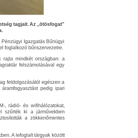
tség tagjait. Az „ötösfogat"
a.
k Pénzügyi Igazgatás Bűnügyi
el foglalkozó bűnszervezetre.
k rajta mindkét országban: a
yagraktár felszámolásával egy
ag feldolgozásától egészen a
ó áramfogyasztást pedig ipari
, rádió- és wifihálózatokat,
sel szűrték ki a járművekben
iztosították a zökkenőmentes
ben. A lefoglalt tárgyak között