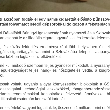
kcióban fogták el egy hamis cigarettát előállító bűnszöve
ártási folyamatot lefedő gépsorokkal dolgozott a feketepiacr
l Dél-alföldi Bűnügyi Igazgatóságának nyomozói és a Szlová
n csapott le az illegális cigarettagyártással és kereskedelemm
g és közös felderítés eredményeként több helyszínen ütötte
lis cigarettagyár, valamint a Szlovákiába telepített alapan
ése közben fogták el az elkövetőket.
élkül működő üzemben teljes gyártósor működött, a nyersany
 épületegységet teljes hang- és hőszigetelés védte, a kiugr
ki.
osak voltak, ugyanis a gyár környezetében blokkolták a GSM-
kosszolgálati technológiai eszközökkel, röntgenberendezés
Hamis rendszámokkal konspiráltak, felvezető járművekkel b
titkosított csatornán keresztül tartották.
entős értékű vagyont foglaltak le, összesen 1 milliárd forint érték