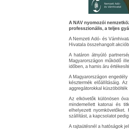
A NAV nyomozói nemzetközi a
professzionális, a teljes gy
A Nemzeti Adó- és Vámhivata
Hivatala összehangolt akcióba
A határon átnyúló partnersé
Magyarországon működő illegá
időben, a hamis áru értékesít
A Magyarországon engedély n
késztermék előállításáig. Az
aggregátorokkal küszöbölték 
Az elkövetők különösen óvat
mindemellett katonai és tit
elhelyezett nyomkövetőket. 
szállítást, a kapcsolatot pedig 
A rajtaütésnél a hatóságok jel