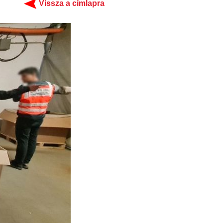
Vissza a címlapra