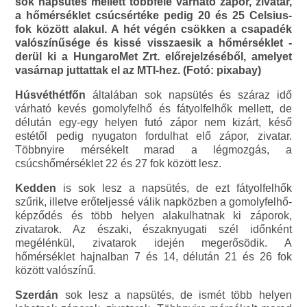
sok napsütés mellett többfelé várható zápor, zivatar,
a hőmérséklet csúcsértéke pedig 20 és 25 Celsius-
fok között alakul. A hét végén csökken a csapadék
valószínűsége és kissé visszaesik a hőmérséklet -
derül ki a HungaroMet Zrt. előrejelzéséből, amelyet
vasárnap juttattak el az MTI-hez. (Fotó: pixabay)
Húsvéthétfőn
általában sok napsütés és száraz idő
várható kevés gomolyfelhő és fátyolfelhők mellett, de
délután egy-egy helyen futó zápor nem kizárt, késő
estétől pedig nyugaton fordulhat elő zápor, zivatar.
Többnyire mérsékelt marad a légmozgás, a
csúcshőmérséklet 22 és 27 fok között lesz.
Kedden
is sok lesz a napsütés, de ezt fátyolfelhők
szűrik, illetve erőteljessé válik napközben a gomolyfelhő-
képződés és több helyen alakulhatnak ki záporok,
zivatarok. Az északi, északnyugati szél időnként
megélénkül, zivatarok idején megerősödik. A
hőmérséklet hajnalban 7 és 14, délután 21 és 26 fok
között valószínű.
Szerdán
sok lesz a napsütés, de ismét több helyen