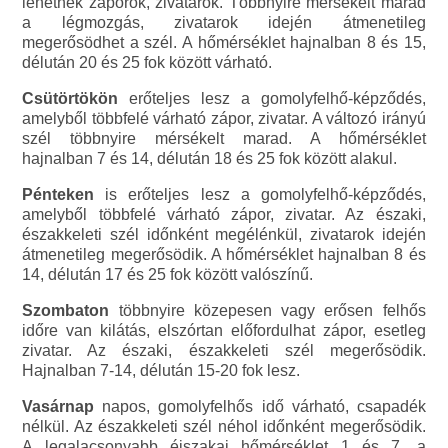
lehetnek záporok, zivatarok. Többnyire mérsékelt marad
a légmozgás, zivatarok idején átmenetileg
megerősödhet a szél. A hőmérséklet hajnalban 8 és 15,
délután 20 és 25 fok között várható.
Csütörtökön
erőteljes lesz a gomolyfelhő-képződés,
amelyből többfelé várható zápor, zivatar. A változó irányú
szél többnyire mérsékelt marad. A hőmérséklet
hajnalban 7 és 14, délután 18 és 25 fok között alakul.
Pénteken
is erőteljes lesz a gomolyfelhő-képződés,
amelyből többfelé várható zápor, zivatar. Az északi,
északkeleti szél időnként megélénkül, zivatarok idején
átmenetileg megerősödik. A hőmérséklet hajnalban 8 és
14, délután 17 és 25 fok között valószínű.
Szombaton
többnyire közepesen vagy erősen felhős
időre van kilátás, elszórtan előfordulhat zápor, esetleg
zivatar. Az északi, északkeleti szél megerősödik.
Hajnalban 7-14, délután 15-20 fok lesz.
Vasárnap
napos, gomolyfelhős idő várható, csapadék
nélkül. Az északkeleti szél néhol időnként megerősödik.
A legalacsonyabb éjszakai hőmérséklet 1 és 7, a