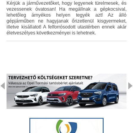
Kérjük a járművezetőket, hogy legyenek türelmesek, és
vezessenek óvatosan! Ha megállnak a gépkocsival,
lehetőleg árnyékos helyen tegyék azt! Az álló
gépjárműben ne hagyjanak őrizetlenül kisgyermeket,
illetve kisállatot! A felforrósodott utastérben ennek akár
életveszélyes következményei is lehetnek.