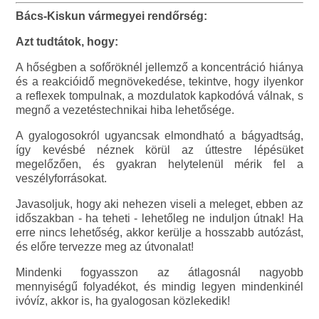
Bács-Kiskun vármegyei rendőrség:
Azt tudtátok, hogy:
A hőségben a sofőröknél jellemző a koncentráció hiánya
és a reakcióidő megnövekedése, tekintve, hogy ilyenkor
a reflexek tompulnak, a mozdulatok kapkodóvá válnak, s
megnő a vezetéstechnikai hiba lehetősége.
A gyalogosokról ugyancsak elmondható a bágyadtság,
így kevésbé néznek körül az úttestre lépésüket
megelőzően, és gyakran helytelenül mérik fel a
veszélyforrásokat.
Javasoljuk, hogy aki nehezen viseli a meleget, ebben az
időszakban - ha teheti - lehetőleg ne induljon útnak! Ha
erre nincs lehetőség, akkor kerülje a hosszabb autózást,
és előre tervezze meg az útvonalat!
Mindenki fogyasszon az átlagosnál nagyobb
mennyiségű folyadékot, és mindig legyen mindenkinél
ivóvíz, akkor is, ha gyalogosan közlekedik!