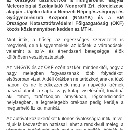
az országos tisztifőorvos a HungaroMet Magyar
Meteorológiai Szolgáltató Nonprofit Zrt. előrejelzése
alapján - tájékoztatta a Nemzeti Népegészségügyi és
Gyógyszerészeti Központ (NNGYK) és a BM
Országos Katasztrófavédelmi Főigazgatóság (OKF)
közös közleményében kedden az MTI-t.
Mint írták, a hőség az egészséges szervezetet is
megviseli, de a kisgyermekek, az idősek, a várandósok,
valamint a szív- és érrendszeri betegséggel élők
különösen veszélyeztetettek.
Az NNGYK és az OKF ezért azt kéri mindenkitől, hogy a
nagy melegben fogyasszanak több folyadékot,
elsősorban vizet. A déli órákban ne tartózkodjanak a tűző
napon, és ne feledkezzenek meg a napvédő krémek
használatáról, a sapka vagy kalap viseléséről, továbbá
aki teheti, tartózkodjon árnyékban, légkondicionált
helyiségben, a legmelegebb órákban pedig kerülje a
megterhelő fizikai munkát.
Az autóval közlekedőket különös óvatosságra intik, mivel
rájuk is kedvezőtlen hatással lehet a rendkívüli meleg, a