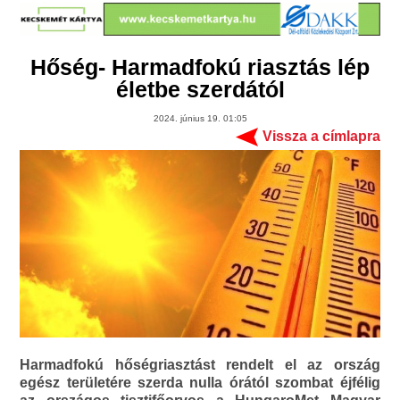
Hőség- Harmadfokú riasztás lép
életbe szerdától
2024. június 19. 01:05
Vissza a címlapra
Harmadfokú hőségriasztást rendelt el az ország
egész területére szerda nulla órától szombat éjfélig