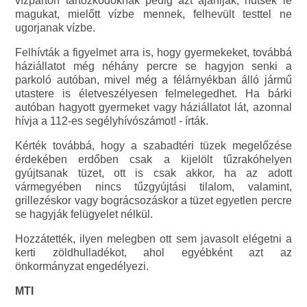
vízparton tartózkodóknak pedig azt ajánlják, hűtsék le
magukat, mielőtt vízbe mennek, felhevült testtel ne
ugorjanak vízbe.
Felhívták a figyelmet arra is, hogy gyermekeket, továbbá
háziállatot még néhány percre se hagyjon senki a
parkoló autóban, mivel még a félárnyékban álló jármű
utastere is életveszélyesen felmelegedhet. Ha bárki
autóban hagyott gyermeket vagy háziállatot lát, azonnal
hívja a 112-es segélyhívószámot! - írták.
Kérték továbbá, hogy a szabadtéri tüzek megelőzése
érdekében erdőben csak a kijelölt tűzrakóhelyen
gyújtsanak tüzet, ott is csak akkor, ha az adott
vármegyében nincs tűzgyújtási tilalom, valamint,
grillezéskor vagy bográcsozáskor a tüzet egyetlen percre
se hagyják felügyelet nélkül.
Hozzátették, ilyen melegben ott sem javasolt elégetni a
kerti zöldhulladékot, ahol egyébként azt az
önkormányzat engedélyezi.
MTI