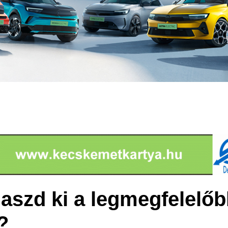
szd ki a legmegfelelőbb
?