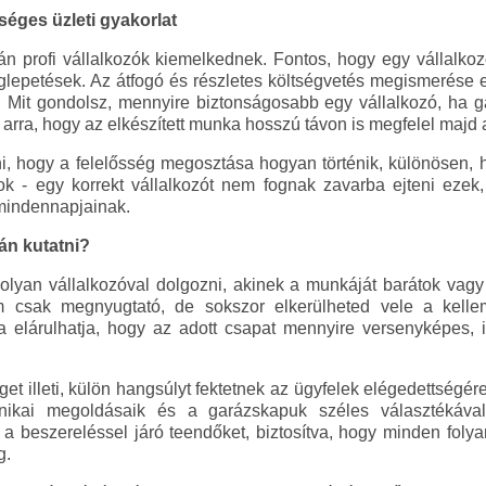
éges üzleti gyakorlat
zán profi vállalkozók kiemelkednek. Fontos, hogy egy vállalkoz
glepetések. Az átfogó és részletes költségvetés megismerése 
. Mit gondolsz, mennyire biztonságosabb egy vállalkozó, ha gar
 arra, hogy az elkészített munka hosszú távon is megfelel majd 
i, hogy a felelősség megosztása hogyan történik, különösen,
ok - egy korrekt vállalkozót nem fognak zavarba ejteni ezek,
mindennapjainak.
tán kutatni?
olyan vállalkozóval dolgozni, akinek a munkáját barátok vagy
 csak megnyugtató, de sokszor elkerülheted vele a kellem
a elárulhatja, hogy az adott csapat mennyire versenyképes, i
t illeti, külön hangsúlyt fektetnek az ügyfelek elégedettségér
chnikai megoldásaik és a garázskapuk széles választékáv
ák a beszereléssel járó teendőket, biztosítva, hogy minden fo
g.