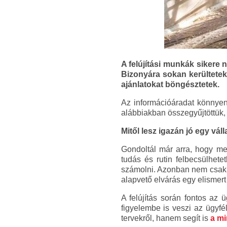
A felújítási munkák sikere
Bizonyára sokan kerültetek 
ajánlatokat böngésztetek.
Az információáradat könnyen
alábbiakban összegyűjtöttük, 
Mitől lesz igazán jó egy vál
Gondoltál már arra, hogy men
tudás és rutin felbecsülhete
számolni. Azonban nem csak a
alapvető elvárás egy elismer
A felújítás során fontos az
figyelembe is veszi az ügyf
tervekről, hanem segít is
a mi