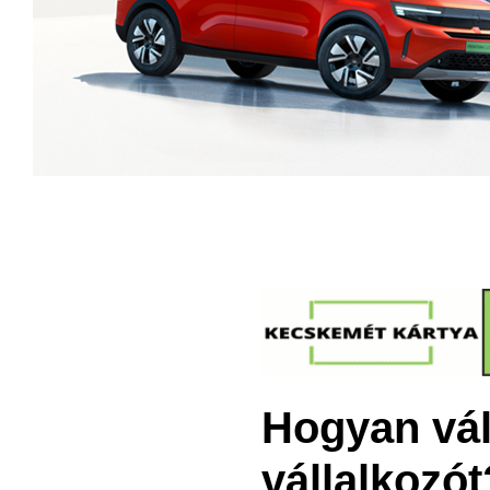
Hogyan vála
vállalkozót