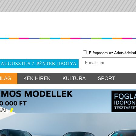
Elfogadom az
Adatvédelmi
. AUGUSZTUS 7. PÉNTEK | IBOLYA
ILÁG
KÉK HÍREK
KULTÚRA
SPORT