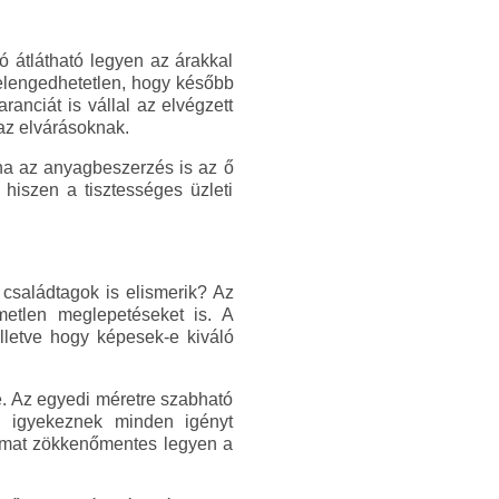
ó átlátható legyen az árakkal
elengedhetetlen, hogy később
anciát is vállal az elvégzett
az elvárásoknak.
 ha az anyagbeszerzés is az ő
 hiszen a tisztességes üzleti
 családtagok is elismerik? Az
etlen meglepetéseket is. A
lletve hogy képesek-e kiváló
e. Az egyedi méretre szabható
al igyekeznek minden igényt
lyamat zökkenőmentes legyen a