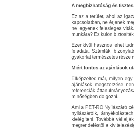
A megbízhatóság és tisztess
Ez az a terület, ahol az iga
kapcsolatban, ne érjenek me
ne legyenek felesleges viták
munkára? Ez külön biztosíték
Ezenkívül hasznos lehet tudn
feladata. Számlák, bizonylat
gyakorlat természetes része 
Miért fontos az ajánlások u
Elképzelted már, milyen egy 
ajánlások megszerzése nem
referenciák áttanulmányozás
minőségben dolgozni.
Ami a PET-RO Nyílászáró cége
nyílászáróik, árnyékoláste
kielégíteni. Továbbá vállalj
megrendeléstől a kivitelezési