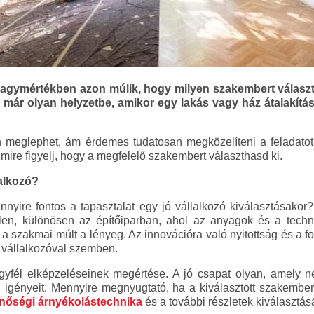
 nagymértékben azon múlik, hogy milyen szakembert választ
már olyan helyzetbe, amikor egy lakás vagy ház átalakítása 
 meglephet, ám érdemes tudatosan megközelíteni a feladatot
mire figyelj, hogy a megfelelő szakembert választhasd ki.
lalkozó?
nyire fontos a tapasztalat egy jó vállalkozó kiválasztásakor
tlen, különösen az építőiparban, ahol az anyagok és a techn
 szakmai múlt a lényeg. Az innovációra való nyitottság és a f
t vállalkozóval szemben.
 ügyfél elképzeléseinek megértése. A jó csapat olyan, amely
él igényeit. Mennyire megnyugtató, ha a kiválasztott szakem
nőségi árnyékolástechnika
és a további részletek kiválasztá