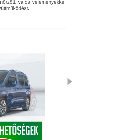
enőrzött, valós véleményekkel
yüttműködést.