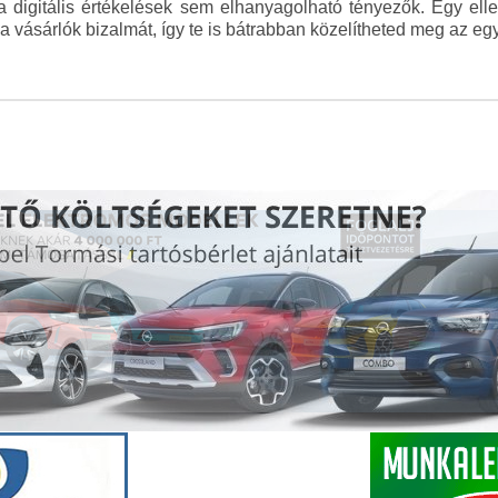
 a digitális értékelések sem elhanyagolható tényezők. Egy ell
a vásárlók bizalmát, így te is bátrabban közelítheted meg az eg