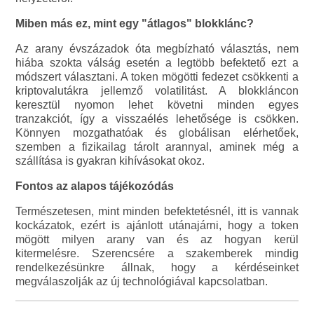
Miben más ez, mint egy "átlagos" blokklánc?
Az arany évszázadok óta megbízható választás, nem
hiába szokta válság esetén a legtöbb befektető ezt a
módszert választani. A token mögötti fedezet csökkenti a
kriptovalutákra jellemző volatilitást. A blokkláncon
keresztül nyomon lehet követni minden egyes
tranzakciót, így a visszaélés lehetősége is csökken.
Könnyen mozgathatóak és globálisan elérhetőek,
szemben a fizikailag tárolt arannyal, aminek még a
szállítása is gyakran kihívásokat okoz.
Fontos az alapos tájékozódás
Természetesen, mint minden befektetésnél, itt is vannak
kockázatok, ezért is ajánlott utánajárni, hogy a token
mögött milyen arany van és az hogyan kerül
kitermelésre. Szerencsére a szakemberek mindig
rendelkezésünkre állnak, hogy a kérdéseinket
megválaszolják az új technológiával kapcsolatban.