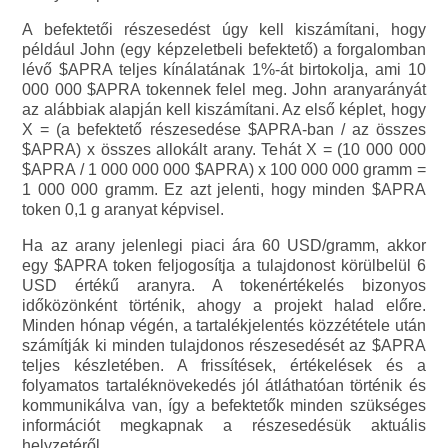
A befektetői részesedést úgy kell kiszámítani, hogy
például John (egy képzeletbeli befektető) a forgalomban
lévő $APRA teljes kínálatának 1%-át birtokolja, ami 10
000 000 $APRA tokennek felel meg. John aranyarányát
az alábbiak alapján kell kiszámítani. Az első képlet, hogy
X = (a befektető részesedése $APRA-ban / az összes
$APRA) x összes allokált arany. Tehát X = (10 000 000
$APRA / 1 000 000 000 $APRA) x 100 000 000 gramm =
1 000 000 gramm. Ez azt jelenti, hogy minden $APRA
token 0,1 g aranyat képvisel.
Ha az arany jelenlegi piaci ára 60 USD/gramm, akkor
egy $APRA token feljogosítja a tulajdonost körülbelül 6
USD értékű aranyra. A tokenértékelés bizonyos
időközönként történik, ahogy a projekt halad előre.
Minden hónap végén, a tartalékjelentés közzététele után
számítják ki minden tulajdonos részesedését az $APRA
teljes készletében. A frissítések, értékelések és a
folyamatos tartaléknövekedés jól átláthatóan történik és
kommunikálva van, így a befektetők minden szükséges
információt megkapnak a részesedésük aktuális
helyzetéről.