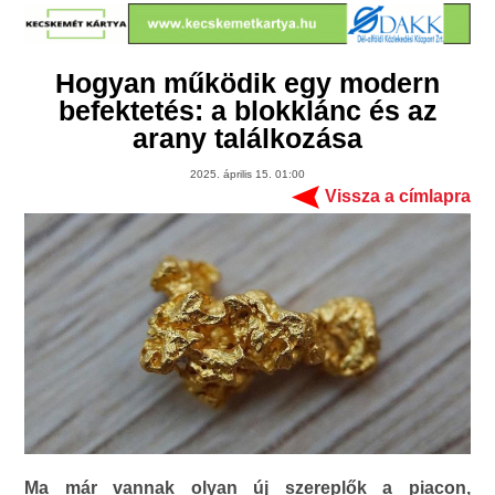
Hogyan működik egy modern
befektetés: a blokklánc és az
arany találkozása
2025. április 15. 01:00
Vissza a címlapra
Ma már vannak olyan új szereplők a piacon,