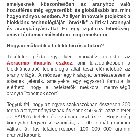
amelyeknek köszönhetően az aranyhoz való
hozzáférés még egyszerűbb és globálisabb lett, mint
hagyományos esetben. Az ilyen innovatív projektek a
blokklánc technológiáját "ötvözik" a fizikai arannyal
és aranybányászattal. Ez egy izgalmas lehetőség,
amivel érdemes mélyebben megismerkedni.
Hogyan működik a befektetés és a token?
Tökéletes példa egy ilyen innovatív projektre az
Apraemio digitális eszköz
, ami tulajdonképpen a
blokkláncalapú technológia által teszi elérhetőbbé az
arany világát. A módszer egyik alapját természetesen a
tokenek jelentik, amelyekre egy egyszerű formula is
elérhető, hogy a befektetők mekkora mennyiségű
aranyra "tehetnek szert".
Tegyük fel, hogy az egyes szakaszokban összesen 200
tonna aranyat bányásznak és ennek 50%-át, azaz a felét
az $APRA befektetők számára osztják el. Hogy még
könnyebb legyen a számítás, a 100 tonnát grammra
váltják át, így tulajdonképpen 100 000 000 gramm
aranyat kapunk.