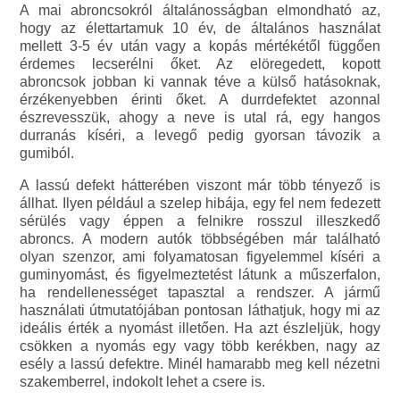
A mai abroncsokról általánosságban elmondható az,
hogy az élettartamuk 10 év, de általános használat
mellett 3-5 év után vagy a kopás mértékétől függően
érdemes lecserélni őket. Az elöregedett, kopott
abroncsok jobban ki vannak téve a külső hatásoknak,
érzékenyebben érinti őket. A durrdefektet azonnal
észrevesszük, ahogy a neve is utal rá, egy hangos
durranás kíséri, a levegő pedig gyorsan távozik a
gumiból.
A lassú defekt hátterében viszont már több tényező is
állhat. Ilyen például a szelep hibája, egy fel nem fedezett
sérülés vagy éppen a felnikre rosszul illeszkedő
abroncs. A modern autók többségében már található
olyan szenzor, ami folyamatosan figyelemmel kíséri a
guminyomást, és figyelmeztetést látunk a műszerfalon,
ha rendellenességet tapasztal a rendszer. A jármű
használati útmutatójában pontosan láthatjuk, hogy mi az
ideális érték a nyomást illetően. Ha azt észleljük, hogy
csökken a nyomás egy vagy több kerékben, nagy az
esély a lassú defektre. Minél hamarabb meg kell nézetni
szakemberrel, indokolt lehet a csere is.