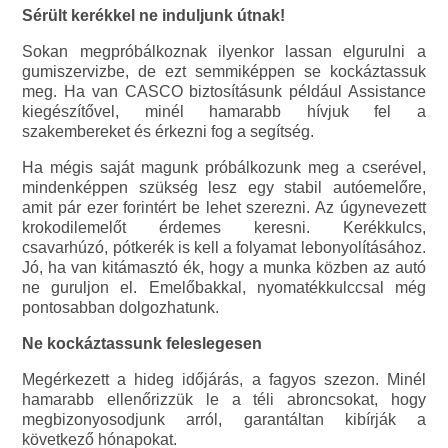
Sérült kerékkel ne induljunk útnak!
Sokan megpróbálkoznak ilyenkor lassan elgurulni a
gumiszervizbe, de ezt semmiképpen se kockáztassuk
meg. Ha van CASCO biztosításunk például Assistance
kiegészítővel, minél hamarabb hívjuk fel a
szakembereket és érkezni fog a segítség.
Ha mégis saját magunk próbálkozunk meg a cserével,
mindenképpen szükség lesz egy stabil autóemelőre,
amit pár ezer forintért be lehet szerezni. Az úgynevezett
krokodilemelőt érdemes keresni. Kerékkulcs,
csavarhúzó, pótkerék is kell a folyamat lebonyolításához.
Jó, ha van kitámasztó ék, hogy a munka közben az autó
ne guruljon el. Emelőbakkal, nyomatékkulccsal még
pontosabban dolgozhatunk.
Ne kockáztassunk feleslegesen
Megérkezett a hideg időjárás, a fagyos szezon. Minél
hamarabb ellenőrizzük le a téli abroncsokat, hogy
megbizonyosodjunk arról, garantáltan kibírják a
következő hónapokat.