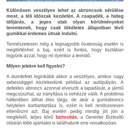
Különösen veszélyes lehet az abroncsok sérülése
most, a téli időszak kezdetén. A csapadék, a hideg
időjárás, a jeges utak olyan körülményeket
teremtenek, hogy csak tökéletes állapotban lévő
gumikkal érdemes útnak indulni.
Természetesen még a legnagyobb óvatosság esetén is
megtörténhet a baj, ezért is fontos, hogy tisztában
legyünk azzal, hogy mi ilyenkor a teendő.
Milyen jelekre kell figyelni?
A durrdefekt leginkább akkor a veszélyes, amikor nagy
sebességgel közlekedünk például az autópályán. A
defektes abroncs azonnal elveszíti a tapadását, a jármű
megcsúszhat, az irányítása is nehézzé válik. A probléma
hátterében állhat éles tárgy, de akár a gumiabroncs
helytelen karbantartása is, ezért is kell rendszeresen
ellenőrizni azt. Baj esetén pedig mindig jól jön a
megfelelő, teljes körű
biztosítás
, a Genertel Biztosító
oldalán több ajánlatot is találhatunk erre vonatkozóan.