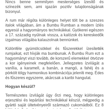
Nincs benne semmilyen mesterséges ízesítő és
színezék sem, ami igazán pozitív tulajdonságának
bizonyul.
A rum már régóta különleges helyet tölt be a szeszes
italok világában, ám a Bumbu Rumban a modern ízlés
egyesül a hagyományos technikákkal. Gyökerei egészen
a 17. századig nyúlnak vissza, a kalózok és kereskedők
izgalmas világába kalauzolnak bennünket.
Különféle gyümölcsökkel és fűszerekkel ízesítették
rumjaikat, ezt hívják ma bumbunak. A Bumbu Rum ezt a
hagyományt viszi tovább, de korszerű elemekkel ötvözve
a kor igényeinek megfelelően. Jellegzetes ízvilágát a
vanília, a karamell, a banán, a mangó, a fahéj és a
pörkölt tölgy harmonikus kombinációja jeleníti meg. Édes
és fűszeres egyszerre, akárcsak a karibi hangulat.
Hogyan készül?
Természetes ízvilágát úgy őrzi meg, hogy különleges
erjesztési és lepárlási technikákkal készül, mégpedig a
gyártó saját ültetvényeiről származó cukornádból. Ez 8