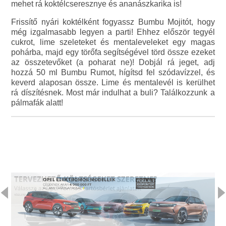
mehet rá koktélcseresznye és ananászkarika is!
Frissítő nyári koktélként fogyassz Bumbu Mojitót, hogy
még izgalmasabb legyen a parti! Ehhez először tegyél
cukrot, lime szeleteket és mentaleveleket egy magas
pohárba, majd egy törőfa segítségével törd össze ezeket
az összetevőket (a poharat ne)! Dobjál rá jeget, adj
hozzá 50 ml Bumbu Rumot, hígítsd fel szódavízzel, és
keverd alaposan össze. Lime és mentalevél is kerülhet
rá díszítésnek. Most már indulhat a buli? Találkozzunk a
pálmafák alatt!