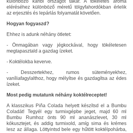
különböző karibi országot takar. A tökéletes aroma
eléréséhez különböző méretű tölgyfahordókban érlelik
az erjesztés és lepárlás folyamatát követően.
Hogyan fogyaszd?
Ehhez is adunk néhány ötletet:
- Önmagában vagy jégkockával, hogy tökéletesen
megtapasztald a gazdag ízeket.
- Koktélokba keverve.
- Desszertekhez, rumos süteményekhez,
vaníliafagylalthoz, hogy mélyítse és gazdagítsa az édes
ízeket.
Most pedig mutatunk néhány koktélreceptet!
A klasszikus Piňa Colada helyett készítsd el a Bumbu
Coladát! Tegyél egy turmixgépbe jeget, majd 60 ml
Bumbu Rumhoz önts 90 ml ananászlevet, 30 ml
kókusztejet, és addig turmixold, amíg sima és krémes
lesz az állaga. Löttyintsd bele egy hűtött koktélpohárba,