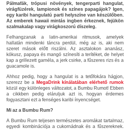
Pálmafák, trópusi növények, tengerparti hangulat,
virágfüzérek, lampionok és színes papagájok? Igen,
egy karibi hangulatú parti helyszíne van készülőben.
Az emberek hawaii mintás ingben érkeznek, fejükön
szalmakalap vagy virágkoszorú díszeleg.
Felhangzanak a latin-amerikai ritmusok, amelyek
hallatán mindenki táncra perdül, még az is, aki nem
szeret mások előtt riszálni. Az asztalokon ananász,
kókusz, papaya és mangó színesíti a terítéket, de helyet
kap a grillezett garnéla, a jerk csirke, a fűszeres rizs és a
guacamole is.
Ahhoz pedig, hogy a hangulat is a tetőfokára hágjon,
szerezz be a
MegaDrink kínálatában elérhető rumok
közül egy különleges változatot, a Bumbu Rumot! Ebben
a cikkben pedig eláruljuk azt is, hogyan érdemes
fogyasztani ezt a fenséges karibi ínyencséget.
Mi az a Bumbu Rum?
A Bumbu Rum teljesen természetes aromákat tartalmaz,
egyedi kombinációja a cukornádnak és a fűszereknek.