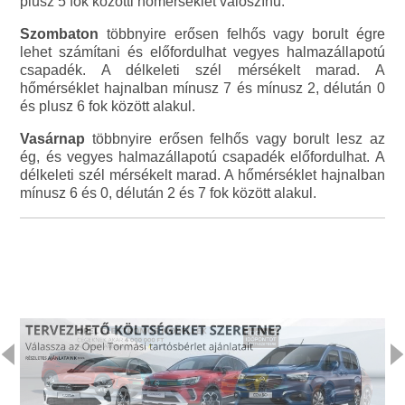
plusz 5 fok közötti hőmérséklet valószínű.
Szombaton
többnyire erősen felhős vagy borult égre
lehet számítani és előfordulhat vegyes halmazállapotú
csapadék. A délkeleti szél mérsékelt marad. A
hőmérséklet hajnalban mínusz 7 és mínusz 2, délután 0
és plusz 6 fok között alakul.
Vasárnap
többnyire erősen felhős vagy borult lesz az
ég, és vegyes halmazállapotú csapadék előfordulhat. A
délkeleti szél mérsékelt marad. A hőmérséklet hajnalban
mínusz 6 és 0, délután 2 és 7 fok között alakul.