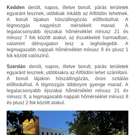
Kedden
derült, napos, illetve borult, párás területek
egyaránt lesznek, utóbbiak inkább az Alföldön lehetnek.
A borult tájakon hószállingózás előfordulhat. A
légmozgás nagyrészt mérsékelt marad. A
legalacsonyabb éjszakai hőmérséklet mínusz 21 és
mínusz 7 fok között alakul, az északkeleti harmadban,
valamint délnyugaton lesz a leghidegebb. A
legmagasabb nappali hőmérséklet mínusz 8 és plusz 1
fok között valószínű.
Szerdán
derült, napos, illetve borult, párás területek
egyaránt lesznek, utóbbiakra az Alföldön lehet számítani.
A borult tájakon hószállingózás, ónos szitálás
előfordulhat. A légmozgás többnyire gyenge marad. A
legalacsonyabb éjszakai hőmérséklet mínusz 21 és
mínusz 8, a legmagasabb nappali hőmérséklet mínusz 8
és plusz 2 fok között alakul.