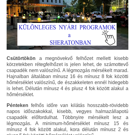
Csütörtökön
a megnövekvő felhőzet mellett kisebb
körzetekben rétegfelhőzet is jelen lehet, de számottevő
csapadék nem valószínű. A légmozgás mérsékelt marad.
Hajnalban általában mínusz 16 és mínusz 8 fok közötti
hőmérséklet valószínű, de északkeleten ennél hidegebb
is lehet. Délután mínusz 4 és plusz 4 fok között alakul a
hőmérséklet.
Pénteken
felhős időre van kilátás hosszabb-rövidebb
napos időszakokkal, kisebb, vegyes halmazállapotú
csapadék előfordulhat. Többnyire mérsékelt lesz a
légmozgás. A minimum-hőmérséklet mínusz 15 és
mínusz 4 fok között alakul, kora délután mínusz 2 és