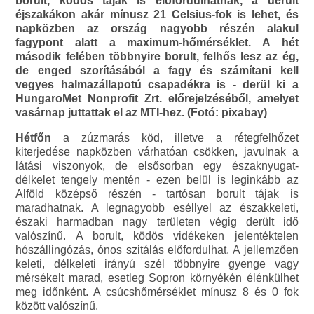
borult, ködös tájak is előfordulhatnak, a derült
éjszakákon akár mínusz 21 Celsius-fok is lehet, és
napközben az ország nagyobb részén alakul
fagypont alatt a maximum-hőmérséklet. A hét
második felében többnyire borult, felhős lesz az ég,
de enged szorításából a fagy és számítani kell
vegyes halmazállapotú csapadékra is - derül ki a
HungaroMet Nonprofit Zrt. előrejelzéséből, amelyet
vasárnap juttattak el az MTI-hez. (Fotó: pixabay)
Hétfőn
a zúzmarás köd, illetve a rétegfelhőzet
kiterjedése napközben várhatóan csökken, javulnak a
látási viszonyok, de elsősorban egy északnyugat-
délkelet tengely mentén - ezen belül is leginkább az
Alföld középső részén - tartósan borult tájak is
maradhatnak. A legnagyobb eséllyel az északkeleti,
északi harmadban nagy területen végig derült idő
valószínű. A borult, ködös vidékeken jelentéktelen
hószállingózás, ónos szitálás előfordulhat. A jellemzően
keleti, délkeleti irányú szél többnyire gyenge vagy
mérsékelt marad, esetleg Sopron környékén élénkülhet
meg időnként. A csúcshőmérséklet mínusz 8 és 0 fok
között valószínű.