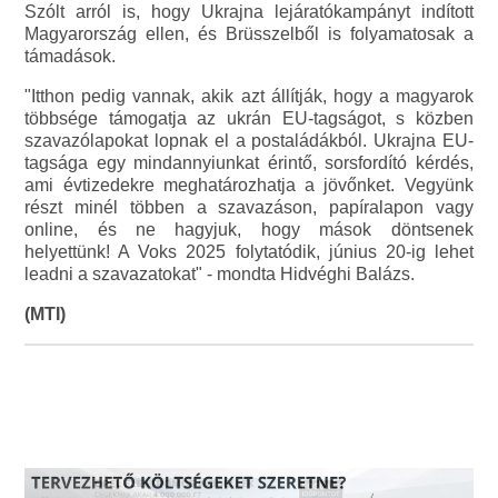
Szólt arról is, hogy Ukrajna lejáratókampányt indított
Magyarország ellen, és Brüsszelből is folyamatosak a
támadások.
"Itthon pedig vannak, akik azt állítják, hogy a magyarok
többsége támogatja az ukrán EU-tagságot, s közben
szavazólapokat lopnak el a postaládákból. Ukrajna EU-
tagsága egy mindannyiunkat érintő, sorsfordító kérdés,
ami évtizedekre meghatározhatja a jövőnket. Vegyünk
részt minél többen a szavazáson, papíralapon vagy
online, és ne hagyjuk, hogy mások döntsenek
helyettünk! A Voks 2025 folytatódik, június 20-ig lehet
leadni a szavazatokat" - mondta Hidvéghi Balázs.
(MTI)