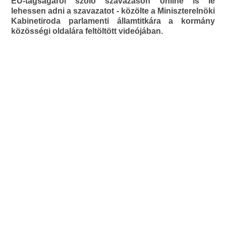
EU-tagságáról szóló szavazáson online is le
lehessen adni a szavazatot - közölte a Miniszterelnöki
Kabinetiroda parlamenti államtitkára a kormány
közösségi oldalára feltöltött videójában.