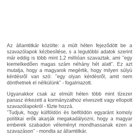
Az államtitkár közölte: a múlt héten fejeződött be a
szavazólapok kézbesítése, s a legutóbbi adatok szerint
már eddig is több mint 1,2 millióan szavaztak, ami "egy
kiemelkedően magas szám néhány hét alatt". Ez azt
mutatja, hogy a magyarok megértik, hogy milyen súlyú
kérdésről van szó: "egy olyan kérdésről, amit nem
dönthetnek el nélkülünk" - fogalmazott.
Ugyanakkor csak az elmúlt héten több mint tízezer
panasz érkezett a kormányzathoz elveszett vagy ellopott
szavazólapokról - fűzte hozzá.
"Tudjuk, hogy külföldön és belföldön egyaránt komoly
politikai erők akarják megakadályozni, hogy a magyar
emberek szabadon véleményt mondhassanak ezen a
szavazáson" - mondta az államtitkár.