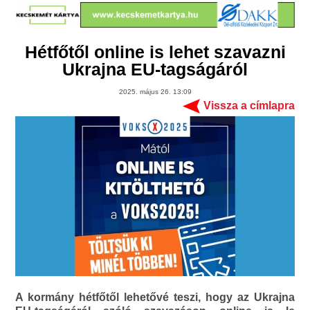
Hétfőtől online is lehet szavazni
Ukrajna EU-tagságáról
2025. május 26. 13:09
Vissza a címlapra
A kormány hétfőtől lehetővé teszi, hogy az Ukrajna