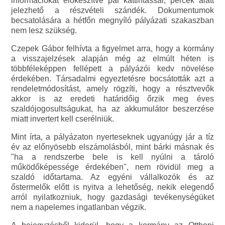
információkat előkészítve pár kattintással, percek alatt
jelezhető a részvételi szándék. Dokumentumok
becsatolására a hétfőn megnyíló pályázati szakaszban
nem lesz szükség.
Czepek Gábor felhívta a figyelmet arra, hogy a kormány
a visszajelzések alapján még az elmúlt héten is
többféleképpen fellépett a pályázói kedv növelése
érdekében. Társadalmi egyeztetésre bocsátották azt a
rendeletmódosítást, amely rögzíti, hogy a résztvevők
akkor is az eredeti határidőig őrzik meg éves
szaldójogosultságukat, ha az akkumulátor beszerzése
miatt invertert kell cserélniük.
Mint írta, a pályázaton nyerteseknek ugyanúgy jár a tíz
év az előnyösebb elszámolásból, mint bárki másnak és
"ha a rendszerbe bele is kell nyúlni a tároló
működőképessége érdekében", nem rövidül meg a
szaldó időtartama. Az egyéni vállalkozók és az
őstermelők előtt is nyitva a lehetőség, nekik elegendő
arról nyilatkozniuk, hogy gazdasági tevékenységüket
nem a napelemes ingatlanban végzik.