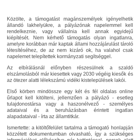
Közölte, a támogatást magánszemélyek igényelhetik
állandó lakhelyükre, a pályázónak napelemmel kell
rendelkeznie, vagy vállalnia kell annak egyidejű
kiépítését. Nem kérhető támogatás olyan ingatlanra,
amelyre korábban már kaptak állami hozzájárulást tároló
létesítéséhez, de az nem kizáró ok, ha valahol csak
napelemet telepítettek kormányzati segítséggel.
Az elbírálásnál előnyben részesülnek a szaldó
elszámolásból már kiesettek vagy 2030 végéig kiesők és
az ötezer alatti lélekszámú vidéki kistelepülések lakói.
Első körben mindössze egy két és fél oldalas online
űrlapot kell kitölteni, jellemzően a pályázó - esetleg
tulajdonostársa vagy a haszonélvező - személyes
adataival és a beruházásban érintett ingatlan
alapadataival - írta az államtitkár.
Ismertette: a kitöltőfelület tartalma a támogató honlapján
közzétett dokumentumban olvasható, így a szükséges