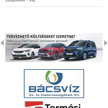
zöldpolitika" - írta.