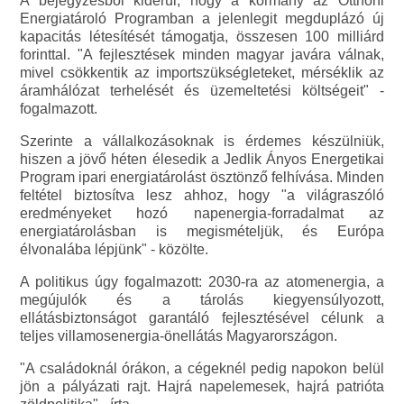
A bejegyzésből kiderül, hogy a kormány az Otthoni
Energiatároló Programban a jelenlegit megduplázó új
kapacitás létesítését támogatja, összesen 100 milliárd
forinttal. "A fejlesztések minden magyar javára válnak,
mivel csökkentik az importszükségleteket, mérséklik az
áramhálózat terhelését és üzemeltetési költségeit" -
fogalmazott.
Szerinte a vállalkozásoknak is érdemes készülniük,
hiszen a jövő héten élesedik a Jedlik Ányos Energetikai
Program ipari energiatárolást ösztönző felhívása. Minden
feltétel biztosítva lesz ahhoz, hogy "a világraszóló
eredményeket hozó napenergia-forradalmat az
energiatárolásban is megismételjük, és Európa
élvonalába lépjünk" - közölte.
A politikus úgy fogalmazott: 2030-ra az atomenergia, a
megújulók és a tárolás kiegyensúlyozott,
ellátásbiztonságot garantáló fejlesztésével célunk a
teljes villamosenergia-önellátás Magyarországon.
"A családoknál órákon, a cégeknél pedig napokon belül
jön a pályázati rajt. Hajrá napelemesek, hajrá patrióta