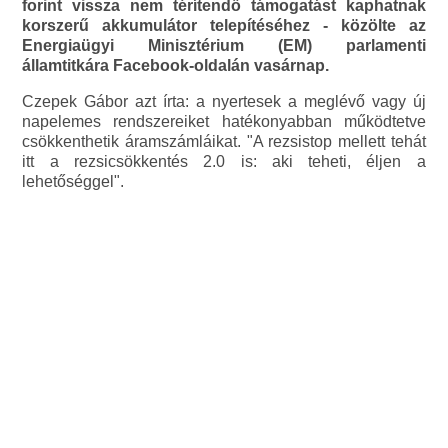
forint vissza nem térítendő támogatást kaphatnak
korszerű akkumulátor telepítéséhez - közölte az
Energiaügyi Minisztérium (EM) parlamenti
államtitkára Facebook-oldalán vasárnap.
Czepek Gábor azt írta: a nyertesek a meglévő vagy új
napelemes rendszereiket hatékonyabban működtetve
csökkenthetik áramszámláikat. "A rezsistop mellett tehát
itt a rezsicsökkentés 2.0 is: aki teheti, éljen a
lehetőséggel".