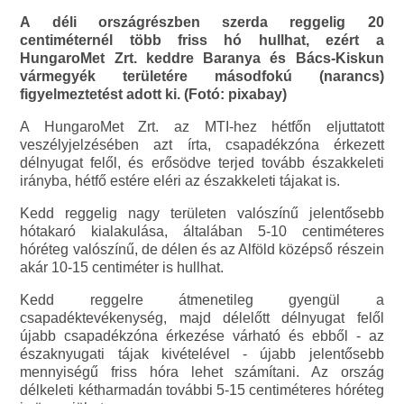
A déli országrészben szerda reggelig 20
centiméternél több friss hó hullhat, ezért a
HungaroMet Zrt. keddre Baranya és Bács-Kiskun
vármegyék területére másodfokú (narancs)
figyelmeztetést adott ki. (Fotó: pixabay)
A HungaroMet Zrt. az MTI-hez hétfőn eljuttatott
veszélyjelzésében azt írta, csapadékzóna érkezett
délnyugat felől, és erősödve terjed tovább északkeleti
irányba, hétfő estére eléri az északkeleti tájakat is.
Kedd reggelig nagy területen valószínű jelentősebb
hótakaró kialakulása, általában 5-10 centiméteres
hóréteg valószínű, de délen és az Alföld középső részein
akár 10-15 centiméter is hullhat.
Kedd reggelre átmenetileg gyengül a
csapadéktevékenység, majd délelőtt délnyugat felől
újabb csapadékzóna érkezése várható és ebből - az
északnyugati tájak kivételével - újabb jelentősebb
mennyiségű friss hóra lehet számítani. Az ország
délkeleti kétharmadán további 5-15 centiméteres hóréteg