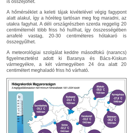
is összejöhet.
A hőmérséklet a keleti tájak kivételével végig fagypont
alatt alakul, így a hóréteg tartósan meg fog maradni, az
utakra fagyhat. A déli országrészben szerda reggelig 20
centiméternél több friss hó hullhat, így összességében
arrafelé vastag, 20-30 centiméteres hótakaró is
összegyűlhet.
A meteorológiai szolgálat keddre másodfokú (narancs)
figyelmeztetést adott ki Baranya és Bács-Kiskun
vármegyékre, a két vármegyében 24 óra alatt 20
centimétert meghaladó friss hó várható.