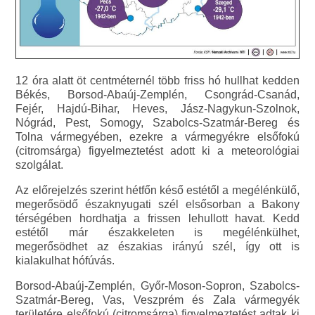
12 óra alatt öt centméternél több friss hó hullhat kedden
Békés, Borsod-Abaúj-Zemplén, Csongrád-Csanád,
Fejér, Hajdú-Bihar, Heves, Jász-Nagykun-Szolnok,
Nógrád, Pest, Somogy, Szabolcs-Szatmár-Bereg és
Tolna vármegyében, ezekre a vármegyékre elsőfokú
(citromsárga) figyelmeztetést adott ki a meteorológiai
szolgálat.
Az előrejelzés szerint hétfőn késő estétől a megélénkülő,
megerősödő északnyugati szél elsősorban a Bakony
térségében hordhatja a frissen lehullott havat. Kedd
estétől már északkeleten is megélénkülhet,
megerősödhet az északias irányú szél, így ott is
kialakulhat hófúvás.
Borsod-Abaúj-Zemplén, Győr-Moson-Sopron, Szabolcs-
Szatmár-Bereg, Vas, Veszprém és Zala vármegyék
területére elsőfokú (citromsárga) figyelmeztetést adtak ki