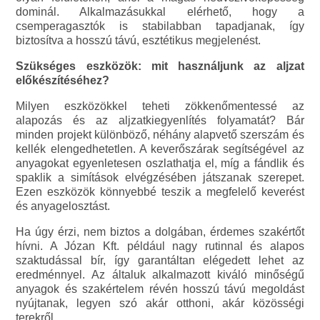
dominál. Alkalmazásukkal elérhető, hogy a
csemperagasztók is stabilabban tapadjanak, így
biztosítva a hosszú távú, esztétikus megjelenést.
Szükséges eszközök: mit használjunk az aljzat
előkészítéséhez?
Milyen eszközökkel teheti zökkenőmentessé az
alapozás és az aljzatkiegyenlítés folyamatát? Bár
minden projekt különböző, néhány alapvető szerszám és
kellék elengedhetetlen. A keverőszárak segítségével az
anyagokat egyenletesen oszlathatja el, míg a fándlik és
spaklik a simítások elvégzésében játszanak szerepet.
Ezen eszközök könnyebbé teszik a megfelelő keverést
és anyagelosztást.
Ha úgy érzi, nem biztos a dolgában, érdemes szakértőt
hívni. A Józan Kft. például nagy rutinnal és alapos
szaktudással bír, így garantáltan elégedett lehet az
eredménnyel. Az általuk alkalmazott kiváló minőségű
anyagok és szakértelem révén hosszú távú megoldást
nyújtanak, legyen szó akár otthoni, akár közösségi
terekről.