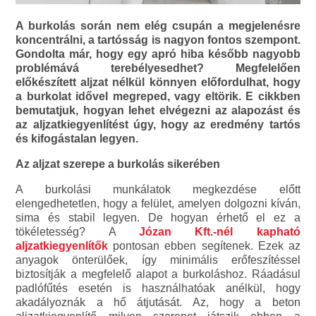
A burkolás során nem elég csupán a megjelenésre
koncentrálni, a tartósság is nagyon fontos szempont.
Gondolta már, hogy egy apró hiba később nagyobb
problémává terebélyesedhet? Megfelelően
előkészített aljzat nélkül könnyen előfordulhat, hogy
a burkolat idővel megreped, vagy eltörik. E cikkben
bemutatjuk, hogyan lehet elvégezni az alapozást és
az aljzatkiegyenlítést úgy, hogy az eredmény tartós
és kifogástalan legyen.
Az aljzat szerepe a burkolás sikerében
A burkolási munkálatok megkezdése előtt
elengedhetetlen, hogy a felület, amelyen dolgozni kíván,
sima és stabil legyen. De hogyan érhető el ez a
tökéletesség? A
Józan Kft.-nél kapható
aljzatkiegyenlítők
pontosan ebben segítenek. Ezek az
anyagok önterülőek, így minimális erőfeszítéssel
biztosítják a megfelelő alapot a burkoláshoz. Ráadásul
padlófűtés esetén is használhatóak anélkül, hogy
akadályoznák a hő átjutását. Az, hogy a beton