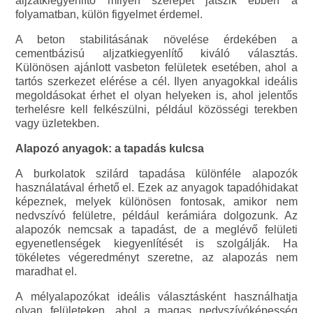
aljzatkiegyenlítő milyen szerepet játszik ebben a
folyamatban, külön figyelmet érdemel.
A beton stabilitásának növelése érdekében a
cementbázisú aljzatkiegyenlítő kiváló választás.
Különösen ajánlott vasbeton felületek esetében, ahol a
tartós szerkezet elérése a cél. Ilyen anyagokkal ideális
megoldásokat érhet el olyan helyeken is, ahol jelentős
terhelésre kell felkészülni, például közösségi terekben
vagy üzletekben.
Alapozó anyagok: a tapadás kulcsa
A burkolatok szilárd tapadása különféle alapozók
használatával érhető el. Ezek az anyagok tapadóhidakat
képeznek, melyek különösen fontosak, amikor nem
nedvszívó felületre, például kerámiára dolgozunk. Az
alapozók nemcsak a tapadást, de a meglévő felületi
egyenetlenségek kiegyenlítését is szolgálják. Ha
tökéletes végeredményt szeretne, az alapozás nem
maradhat el.
A mélyalapozókat ideális választásként használhatja
olyan felületeken, ahol a magas nedvszívóképesség